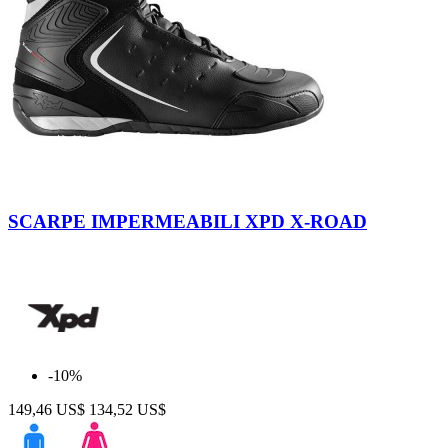
Nero
Giallo
Fluo
SCARPE IMPERMEABILI XPD X-ROAD
-10%
149,46 US$
134,52 US$