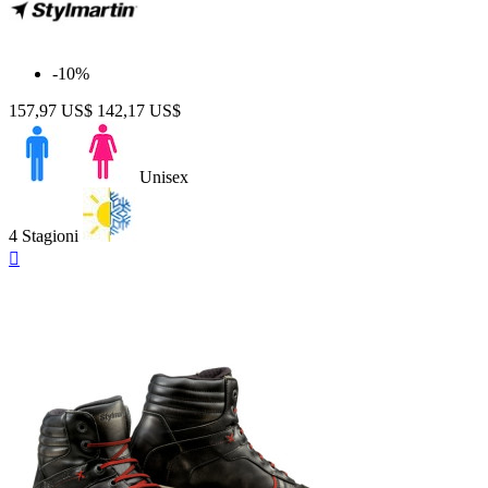
-10%
157,97 US$
142,17 US$
Unisex
4 Stagioni
Anteprima
