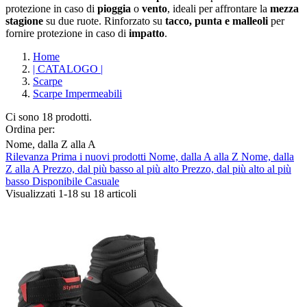
protezione in caso di
pioggia
o
vento
, ideali per affrontare la
mezza
stagione
su due ruote. Rinforzato su
tacco, punta e malleoli
per
fornire protezione in caso di
impatto
.
Home
| CATALOGO |
Scarpe
Scarpe Impermeabili
Ci sono 18 prodotti.
Ordina per:
Nome, dalla Z alla A
Rilevanza
Prima i nuovi prodotti
Nome, dalla A alla Z
Nome, dalla
Cancella filtri
Z alla A
Prezzo, dal più basso al più alto
Prezzo, dal più alto al più
basso
Disponibile
Casuale
Composizione
Visualizzati 1-18 su 18 articoli
Impermeabile
18
Produttori
ABUS
0
AGV
0
ALPINESTARS
6