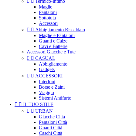


Termico-Intimo
Maglie
Pantaloni
Sottotuta
Accessori


Abbigliamento Riscaldato
Maglie e Pantaloni
Guanti e Calze
Cavi e Batterie
Accessori Giacche e Tute


CASUAL
Abbigliamento
Gadgets


ACCESSORI
Interfoni
Borse e Zaini
Viaggio
Sistemi Antifurto


IL TUO STILE


URBAN
Giacche Città
Pantaloni Città
Guanti Città
Caschi Città