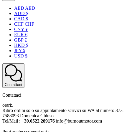
AED AED
AUD $
CAD $
CHF CHF
CNY ¥
EUR €
GBP £
HKD $
JPY ¥
USD $
Contattaci
Contattaci
orari:,
Ritiro ordini solo su appuntamento scrivici su WA al numero 373-
7588093 Domenica Chiuso
Tel/Mail :
+39.0522 289176
info@burnoutmotor.com
Puoi anche scriverci qui :