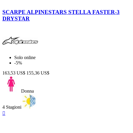
Black
Black
-
-
SCARPE ALPINESTARS STELLA FASTER-3
Silver
Dark
DRYSTAR
Gray
-
Fuchsia
Solo online
-5%
163,53 US$
155,36 US$
Donna
4 Stagioni
Anteprima
