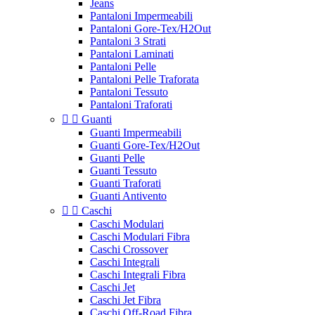
Jeans
Pantaloni Impermeabili
Pantaloni Gore-Tex/H2Out
Pantaloni 3 Strati
Pantaloni Laminati
Pantaloni Pelle
Pantaloni Pelle Traforata
Pantaloni Tessuto
Pantaloni Traforati


Guanti
Guanti Impermeabili
Guanti Gore-Tex/H2Out
Guanti Pelle
Guanti Tessuto
Guanti Traforati
Guanti Antivento


Caschi
Caschi Modulari
Caschi Modulari Fibra
Caschi Crossover
Caschi Integrali
Caschi Integrali Fibra
Caschi Jet
Caschi Jet Fibra
Caschi Off-Road Fibra