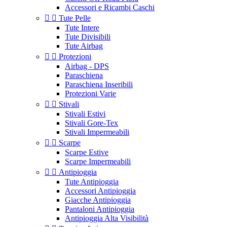
Accessori e Ricambi Caschi


Tute Pelle
Tute Intere
Tute Divisibili
Tute Airbag


Protezioni
Airbag - DPS
Paraschiena
Paraschiena Inseribili
Protezioni Varie


Stivali
Stivali Estivi
Stivali Gore-Tex
Stivali Impermeabili


Scarpe
Scarpe Estive
Scarpe Impermeabili


Antipioggia
Tute Antipioggia
Accessori Antipioggia
Giacche Antipioggia
Pantaloni Antipioggia
Antipioggia Alta Visibilità