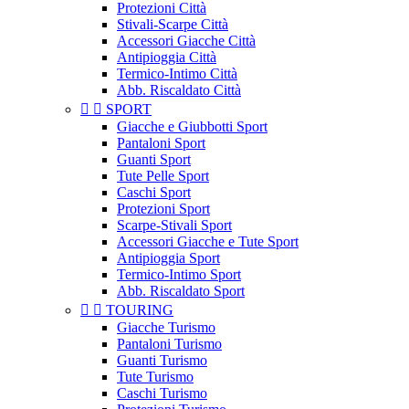
Protezioni Città
Stivali-Scarpe Città
Accessori Giacche Città
Antipioggia Città
Termico-Intimo Città
Abb. Riscaldato Città


SPORT
Giacche e Giubbotti Sport
Pantaloni Sport
Guanti Sport
Tute Pelle Sport
Caschi Sport
Protezioni Sport
Scarpe-Stivali Sport
Accessori Giacche e Tute Sport
Antipioggia Sport
Termico-Intimo Sport
Abb. Riscaldato Sport


TOURING
Giacche Turismo
Pantaloni Turismo
Guanti Turismo
Tute Turismo
Caschi Turismo