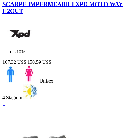
SCARPE IMPERMEABILI XPD MOTO WAY
H2OUT
-10%
167,32 US$
150,59 US$
Unisex
4 Stagioni
Anteprima
