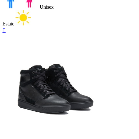
Unisex
Estate
Anteprima

Nero
Marrone