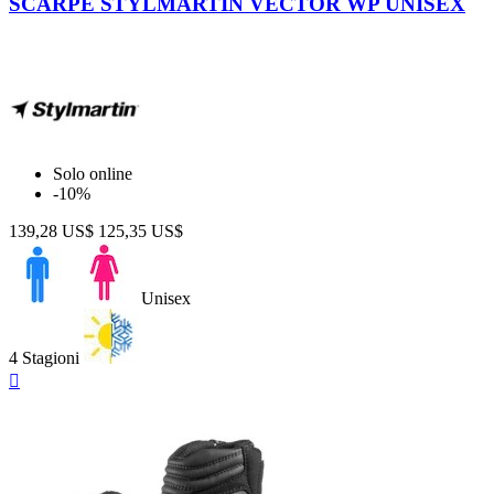
SCARPE STYLMARTIN VECTOR WP UNISEX
Anthracite
Variante
Scarpe
16
Taglia
Solo online
-10%
Prezzo
139,28 US$
125,35 US$
$
$
Visualizza i prodotti a
18
Unisex
4 Stagioni
Anteprima
