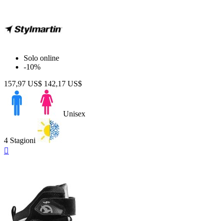
Solo online
-10%
157,97 US$
142,17 US$
Unisex
4 Stagioni
Anteprima
