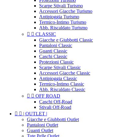
Protezioni Turismo
Scarpe Stivali Turismo
Accessori Giacche Turismo
Antipioggia Turismo
Termico-Intimo Turismo
Abb. Riscaldato Turismo


CLASSIC
Giacche e Giubbotti Classic
Pantaloni Classic
Guanti Classic
Caschi Classic
Protezioni Classic
Scarpe Stivali Classic
Accessori Giacche Classic
Antipioggia Classic
Termico-Intimo Classic
Abb. Riscaldato Classic


OFF ROAD
Caschi Off-Road
Stivali Off-Road


| OUTLET |
Giacche e Giubbotti Outlet
Pantaloni Outlet
Guanti Outlet
Tute Pelle Outlet