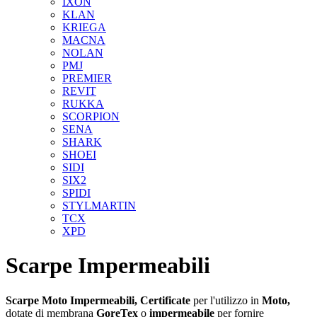
IXON
KLAN
KRIEGA
MACNA
NOLAN
PMJ
PREMIER
REVIT
RUKKA
SCORPION
SENA
SHARK
SHOEI
SIDI
SIX2
SPIDI
STYLMARTIN
TCX
XPD
Scarpe Impermeabili
Scarpe Moto Impermeabili,
Certificate
per l'utilizzo in
Moto,
dotate di membrana
GoreTex
o
impermeabile
per fornire