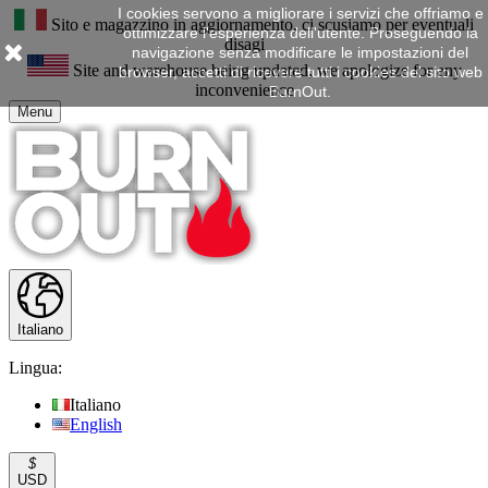
I cookies servono a migliorare i servizi che offriamo e
Sito e magazzino in aggiornamento, ci scusiamo per eventuali
ottimizzare l'esperienza dell'utente. Proseguendo la
disagi
navigazione senza modificare le impostazioni del
Site and warehouse being updated, we apologize for any
browser, accetti di ricevere tutti i cookies del sito web
inconvenience
BurnOut.
Menu
Italiano
Lingua:
Italiano
English
$
USD