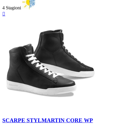
4 Stagioni
Anteprima

Black-
Black-
White
Black
SCARPE STYLMARTIN CORE WP