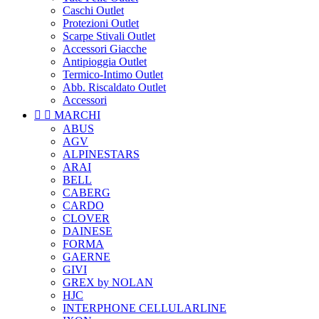
Caschi Outlet
Protezioni Outlet
Scarpe Stivali Outlet
Accessori Giacche
Antipioggia Outlet
Termico-Intimo Outlet
Abb. Riscaldato Outlet
Accessori


MARCHI
ABUS
AGV
ALPINESTARS
ARAI
BELL
CABERG
CARDO
CLOVER
DAINESE
FORMA
GAERNE
GIVI
GREX by NOLAN
HJC
INTERPHONE CELLULARLINE