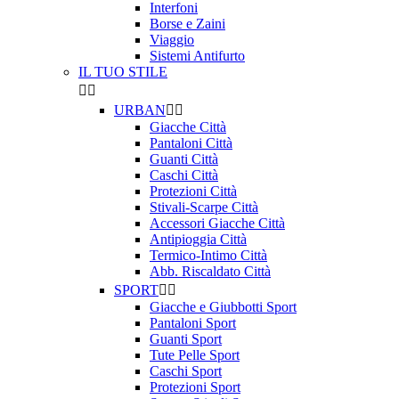
Interfoni
Borse e Zaini
Viaggio
Sistemi Antifurto
IL TUO STILE


URBAN


Giacche Città
Pantaloni Città
Guanti Città
Caschi Città
Protezioni Città
Stivali-Scarpe Città
Accessori Giacche Città
Antipioggia Città
Termico-Intimo Città
Abb. Riscaldato Città
SPORT


Giacche e Giubbotti Sport
Pantaloni Sport
Guanti Sport
Tute Pelle Sport
Caschi Sport
Protezioni Sport