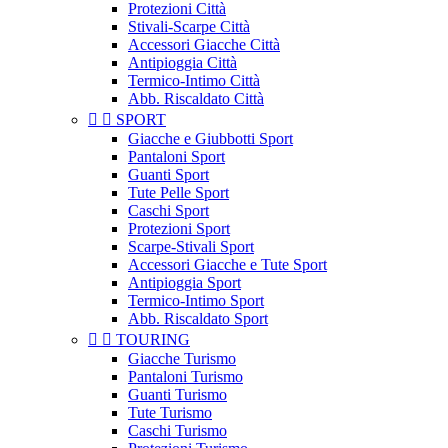
Protezioni Città
Stivali-Scarpe Città
Accessori Giacche Città
Antipioggia Città
Termico-Intimo Città
Abb. Riscaldato Città


SPORT
Giacche e Giubbotti Sport
Pantaloni Sport
Guanti Sport
Tute Pelle Sport
Caschi Sport
Protezioni Sport
Scarpe-Stivali Sport
Accessori Giacche e Tute Sport
Antipioggia Sport
Termico-Intimo Sport
Abb. Riscaldato Sport


TOURING
Giacche Turismo
Pantaloni Turismo
Guanti Turismo
Tute Turismo
Caschi Turismo