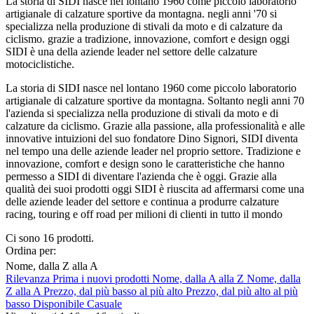
La storia di SIDI nasce nel lontano 1960 come piccolo laboratorio
artigianale di calzature sportive da montagna. negli anni '70 si
specializza nella produzione di stivali da moto e di calzature da
ciclismo. grazie a t
radizione, innovazione, comfort e design oggi
SIDI è una della aziende leader nel settore delle calzature
motociclistiche.
La storia di SIDI nasce nel lontano 1960 come piccolo laboratorio
artigianale di calzature sportive da montagna. Soltanto negli anni 70
l'azienda si specializza nella produzione di stivali da moto e di
calzature da ciclismo. Grazie alla passione, alla professionalità e alle
innovative intuizioni del suo fondatore Dino Signori, SIDI diventa
nel tempo una delle aziende leader nel proprio settore. Tradizione e
innovazione, comfort e design sono le caratteristiche che hanno
permesso a SIDI di diventare l'azienda che è oggi. Grazie alla
qualità dei suoi prodotti oggi SIDI è riuscita ad affermarsi come una
delle aziende leader del settore e continua a produrre calzature
racing, touring e off road per milioni di clienti in tutto il mondo
Ci sono 16 prodotti.
Ordina per:
Nome, dalla Z alla A
Rilevanza
Prima i nuovi prodotti
Nome, dalla A alla Z
Nome, dalla
Z alla A
Prezzo, dal più basso al più alto
Prezzo, dal più alto al più
basso
Disponibile
Casuale