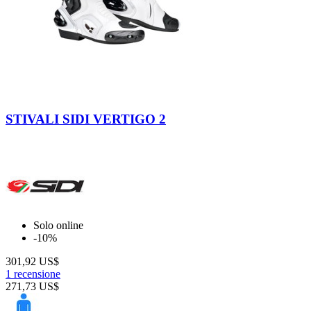
Nero
Nero-
Bianco
STIVALI SIDI VERTIGO 2
Solo online
-10%
301,92 US$
1 recensione
271,73 US$