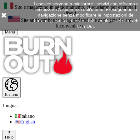
I cookies servono a migliorare i servizi che offriamo e
Sito e magazzino in aggiornamento, ci scusiamo per eventuali
ottimizzare l'esperienza dell'utente. Proseguendo la
disagi
navigazione senza modificare le impostazioni del
Site and warehouse being updated, we apologize for any
browser, accetti di ricevere tutti i cookies del sito web
inconvenience
BurnOut.
Menu
Italiano
Lingua:
Italiano
English
$
USD