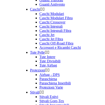
Guanti Traforati
Guanti Antivento
Taglia
Caschi


Caschi Modulari
36
1
Caschi Modulari Fibra
37
3
Caschi Crossover
Caschi Integrali
38
3
Caschi Integrali Fibra
39
11
Caschi Jet
40
11
Caschi Jet Fibra
41
13
Caschi Off-Road Fibra
42
14
Accessori e Ricambi Caschi
43
12
Tute Pelle


44
12
Tute Intere
45
11
Tute Divisibili
46
11
Tute Airbag
47
11
Protezioni


48
9
Airbag - DPS
49
5
Paraschiena
50
5
Paraschiena Inseribili
Protezioni Varie
Stivali


Prezzo
Stivali Estivi
Stivali Gore-Tex
$
$