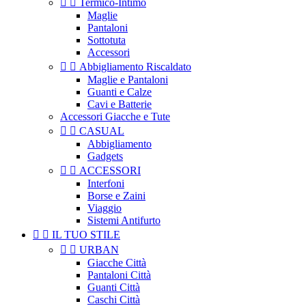


Termico-Intimo
Maglie
Pantaloni
Sottotuta
Accessori


Abbigliamento Riscaldato
Maglie e Pantaloni
Guanti e Calze
Cavi e Batterie
Accessori Giacche e Tute


CASUAL
Abbigliamento
Gadgets


ACCESSORI
Interfoni
Borse e Zaini
Viaggio
Sistemi Antifurto


IL TUO STILE


URBAN
Giacche Città
Pantaloni Città
Guanti Città
Caschi Città