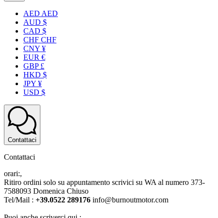
AED AED
AUD $
CAD $
CHF CHF
CNY ¥
EUR €
GBP £
HKD $
JPY ¥
USD $
Contattaci
Contattaci
orari:,
Ritiro ordini solo su appuntamento scrivici su WA al numero 373-
7588093 Domenica Chiuso
Tel/Mail :
+39.0522 289176
info@burnoutmotor.com
Puoi anche scriverci qui :