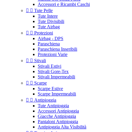
Accessori e Ricambi Caschi


Tute Pelle
Tute Intere
Tute Divisibili
Tute Airbag


Protezioni
Airbag - DPS
Paraschiena
Paraschiena Inseribili
Protezioni Varie


Stivali
Stivali Estivi
Stivali Gore-Tex
Stivali Impermeabili


Scarpe
Scarpe Estive
Scarpe Impermeabili


Antipioggia
Tute Antipioggia
Accessori Antipioggia
Giacche Antipioggia
Pantaloni Antipioggia
Antipioggia Alta Visibilità