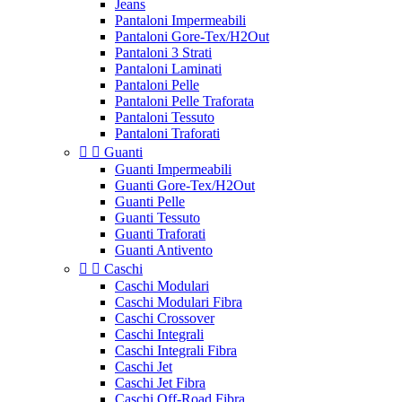
Jeans
Pantaloni Impermeabili
Pantaloni Gore-Tex/H2Out
Pantaloni 3 Strati
Pantaloni Laminati
Pantaloni Pelle
Pantaloni Pelle Traforata
Pantaloni Tessuto
Pantaloni Traforati


Guanti
Guanti Impermeabili
Guanti Gore-Tex/H2Out
Guanti Pelle
Guanti Tessuto
Guanti Traforati
Guanti Antivento


Caschi
Caschi Modulari
Caschi Modulari Fibra
Caschi Crossover
Caschi Integrali
Caschi Integrali Fibra
Caschi Jet
Caschi Jet Fibra
Caschi Off-Road Fibra