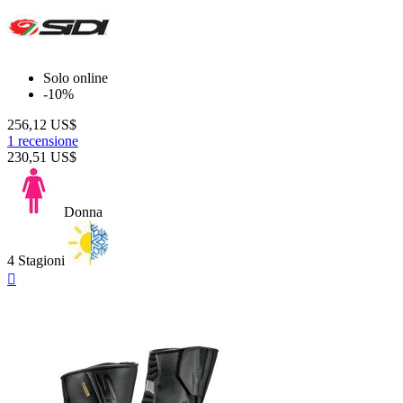
Solo online
-10%
256,12 US$
1 recensione
230,51 US$
Donna
4 Stagioni
Anteprima
