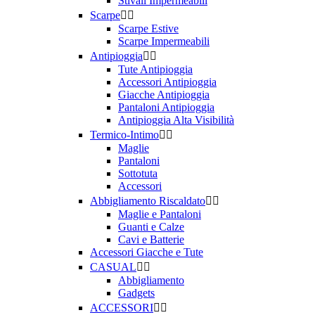
Stivali Impermeabili
Visualizza i prodotti a
16
Scarpe


Scarpe Estive
Scarpe Impermeabili
Antipioggia


Tute Antipioggia
Accessori Antipioggia
Giacche Antipioggia
Pantaloni Antipioggia
Antipioggia Alta Visibilità
Termico-Intimo


Maglie
Pantaloni
Sottotuta
Accessori
Abbigliamento Riscaldato


Maglie e Pantaloni
Guanti e Calze
Cavi e Batterie
Accessori Giacche e Tute
CASUAL


Abbigliamento
Gadgets
ACCESSORI

