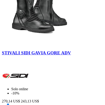
Tabacco
Nero
Militare
STIVALI SIDI GAVIA GORE ADV
Solo online
-10%
270,14 US$
243,13 US$