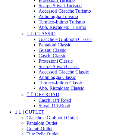
Protezioni Turismo
Scarpe Stivali Turismo
Accessori Giacche Turismo
Antipioggia Turismo
Termico-Intimo Turismo
Abb. Riscaldato Turismo


CLASSIC
Giacche e Giubbotti Classic
Pantaloni Classic
Guanti Classic
Caschi Classic
Protezioni Classic
Scarpe Stivali Classic
Accessori Giacche Classic
Antipioggia Classic
Termico-Intimo Classic
Abb. Riscaldato Classic


OFF ROAD
Caschi Off-Road
Stivali Off-Road


| OUTLET |
Giacche e Giubbotti Outlet
Pantaloni Outlet
Guanti Outlet
Tute Pelle Outlet