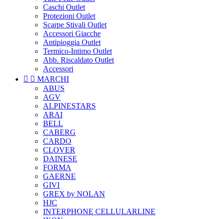
Caschi Outlet
Protezioni Outlet
Scarpe Stivali Outlet
Accessori Giacche
Antipioggia Outlet
Termico-Intimo Outlet
Abb. Riscaldato Outlet
Accessori


MARCHI
ABUS
AGV
ALPINESTARS
ARAI
BELL
CABERG
CARDO
CLOVER
DAINESE
FORMA
GAERNE
GIVI
GREX by NOLAN
HJC
INTERPHONE CELLULARLINE