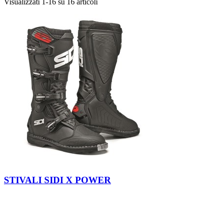
Visualizzati 1-16 su 16 articoli
Nero
Grigio
Rosso
Blu
STIVALI SIDI X POWER