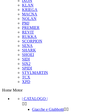
IXON
KLAN
KRIEGA
MACNA
NOLAN
PMJ
PREMIER
REVIT
RUKKA
SCORPION
SENA
SHARK
SHOEI
SIDI
SIX2
SPIDI
STYLMARTIN
TCX
XPD
Home Motor
| CATALOGO |


Cancella filtri
Giacche e Giubbotti

