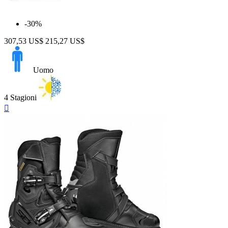
-30%
307,53 US$
215,27 US$
Uomo
4 Stagioni
Anteprima
