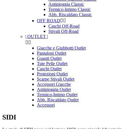
Antipioggia Classic
Termico-Intimo Classic
Abb. Riscaldato Classic
OFF ROAD


Caschi Off-Road
Stivali Off-Road
| OUTLET |


Giacche e Giubbotti Outlet
Pantaloni Outlet
Guanti Outlet
Tute Pelle Outlet
Caschi Outlet
Protezioni Outlet
Scarpe Stivali Outlet
Accessori Giacche
Antipioggia Outlet
Termico-Intimo Outlet
Abb. Riscaldato Outlet
Accessori
SIDI