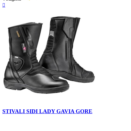
Anteprima

Nero
STIVALI SIDI LADY GAVIA GORE