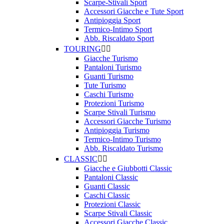
Scarpe-Stivali Sport
Accessori Giacche e Tute Sport
Antipioggia Sport
Termico-Intimo Sport
Abb. Riscaldato Sport
TOURING


Giacche Turismo
Pantaloni Turismo
Guanti Turismo
Tute Turismo
Caschi Turismo
Protezioni Turismo
Scarpe Stivali Turismo
Accessori Giacche Turismo
Antipioggia Turismo
Termico-Intimo Turismo
Abb. Riscaldato Turismo
CLASSIC


Giacche e Giubbotti Classic
Pantaloni Classic
Guanti Classic
Caschi Classic
Protezioni Classic
Scarpe Stivali Classic
Accessori Giacche Classic