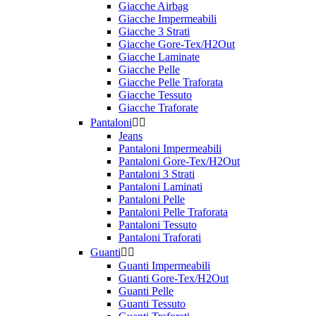
Giacche Airbag
Categoria Prodotto
Giacche Impermeabili
Giacche 3 Strati
Calzature
16
Giacche Gore-Tex/H2Out
Giacche Laminate
Giacche Pelle
Composizione
Giacche Pelle Traforata
Giacche Tessuto
Gore-Tex/H2Out
8
Giacche Traforate
Non Impermeabile
8
Pantaloni


Jeans
Versione
Pantaloni Impermeabili
Pantaloni Gore-Tex/H2Out
Donna
2
Pantaloni 3 Strati
Uomo
14
Pantaloni Laminati
Pantaloni Pelle
Pantaloni Pelle Traforata
Stagione
Pantaloni Tessuto
Pantaloni Traforati
4 Stagioni
10
Guanti


Estate
6
Guanti Impermeabili
Guanti Gore-Tex/H2Out
Variante
Guanti Pelle
Guanti Tessuto
Stivali
16