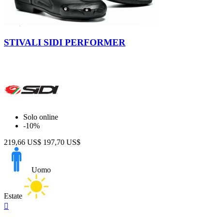
Nero
Nero-
Rosso
STIVALI SIDI PERFORMER
Solo online
-10%
219,66 US$
197,70 US$
Uomo
Estate
Anteprima
