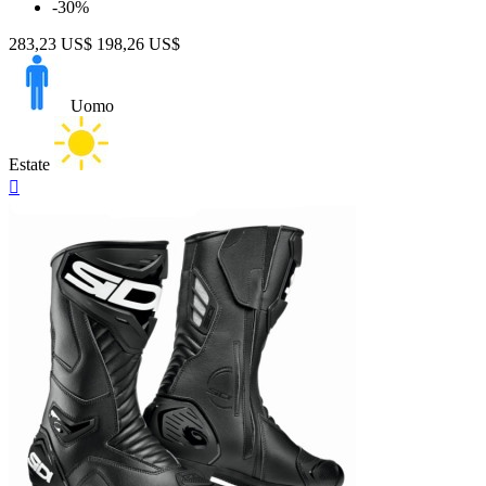
-30%
283,23 US$
198,26 US$
Uomo
Estate
Anteprima
