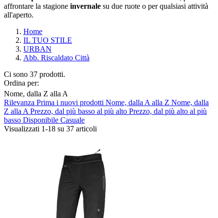
affrontare la stagione
invernale
su due ruote o per qualsiasi attività
all'aperto.
Home
IL TUO STILE
URBAN
Abb. Riscaldato Città
Ci sono 37 prodotti.
Ordina per:
Nome, dalla Z alla A
Rilevanza
Prima i nuovi prodotti
Nome, dalla A alla Z
Nome, dalla
Cancella filtri
Z alla A
Prezzo, dal più basso al più alto
Prezzo, dal più alto al più
basso
Disponibile
Casuale
Composizione
Visualizzati 1-18 su 37 articoli
Antivento
3
Impermeabile
4
Laminato
7
Produttori
ABUS
0
AGV
0