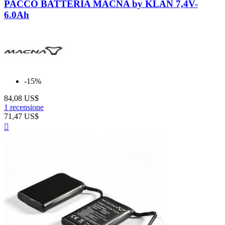
PACCO BATTERIA MACNA by KLAN 7,4V-
6.0Ah
-15%
84,08 US$
1 recensione
71,47 US$
Anteprima
