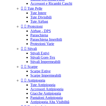
Accessori e Ricambi Caschi


Tute Pelle
Tute Intere
Tute Divisibili
Tute Airbag


Protezioni
Airbag - DPS
Paraschiena
Paraschiena Inseribili
Protezioni Varie


Stivali
Stivali Estivi
Stivali Gore-Tex
Stivali Impermeabili


Scarpe
Scarpe Estive
Scarpe Impermeabili


Antipioggia
Tute Antipioggia
Accessori Antipioggia
Giacche Antipioggia
Pantaloni Antipioggia
Antipioggia Alta Visibilità