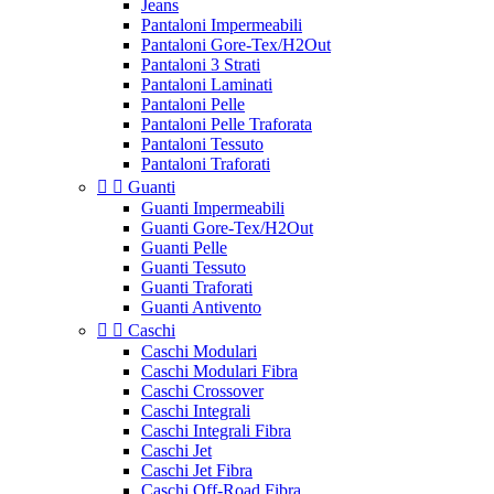
Jeans
Pantaloni Impermeabili
Pantaloni Gore-Tex/H2Out
Pantaloni 3 Strati
Pantaloni Laminati
Pantaloni Pelle
Pantaloni Pelle Traforata
Pantaloni Tessuto
Pantaloni Traforati


Guanti
Guanti Impermeabili
Guanti Gore-Tex/H2Out
Guanti Pelle
Guanti Tessuto
Guanti Traforati
Guanti Antivento


Caschi
Caschi Modulari
Caschi Modulari Fibra
Caschi Crossover
Caschi Integrali
Caschi Integrali Fibra
Caschi Jet
Caschi Jet Fibra
Caschi Off-Road Fibra