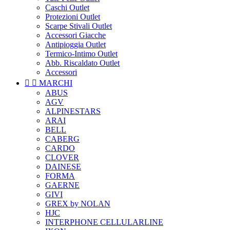
Caschi Outlet
Protezioni Outlet
Scarpe Stivali Outlet
Accessori Giacche
Antipioggia Outlet
Termico-Intimo Outlet
Abb. Riscaldato Outlet
Accessori


MARCHI
ABUS
AGV
ALPINESTARS
ARAI
BELL
CABERG
CARDO
CLOVER
DAINESE
FORMA
GAERNE
GIVI
GREX by NOLAN
HJC
INTERPHONE CELLULARLINE