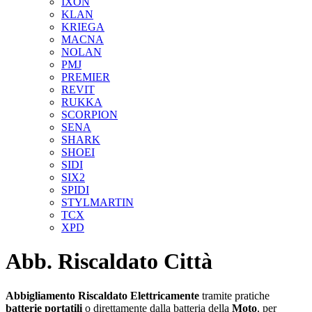
IXON
KLAN
KRIEGA
MACNA
NOLAN
PMJ
PREMIER
REVIT
RUKKA
SCORPION
SENA
SHARK
SHOEI
SIDI
SIX2
SPIDI
STYLMARTIN
TCX
XPD
Abb. Riscaldato Città
Abbigliamento
Riscaldato
Elettricamente
tramite pratiche
batterie
portatili
o direttamente dalla batteria della
Moto
, per