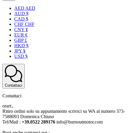
AED AED
AUD $
CAD $
CHF CHF
CNY ¥
EUR €
GBP £
HKD $
JPY ¥
USD $
Contattaci
Contattaci
orari:,
Ritiro ordini solo su appuntamento scrivici su WA al numero 373-
7588093 Domenica Chiuso
Tel/Mail :
+39.0522 289176
info@burnoutmotor.com
Puoi anche scriverci qui :