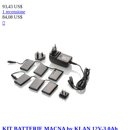
93,43 US$
1 recensione
84,08 US$
Anteprima

KIT BATTERIE MACNA by KLAN 12V-3.0Ah