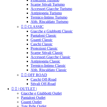
Protezioni Turismo
Scarpe Stivali Turismo
Accessori Giacche Turismo
Antipioggia Turismo
Termico-Intimo Turismo
Abb. Riscaldato Turismo


CLASSIC
Giacche e Giubbotti Classic
Pantaloni Classic
Guanti Classic
Caschi Classic
Protezioni Classic
Scarpe Stivali Classic
Accessori Giacche Classic
Antipioggia Classic
Termico-Intimo Classic
Abb. Riscaldato Classic


OFF ROAD
Caschi Off-Road
Stivali Off-Road


| OUTLET |
Giacche e Giubbotti Outlet
Pantaloni Outlet
Guanti Outlet
Tute Pelle Outlet