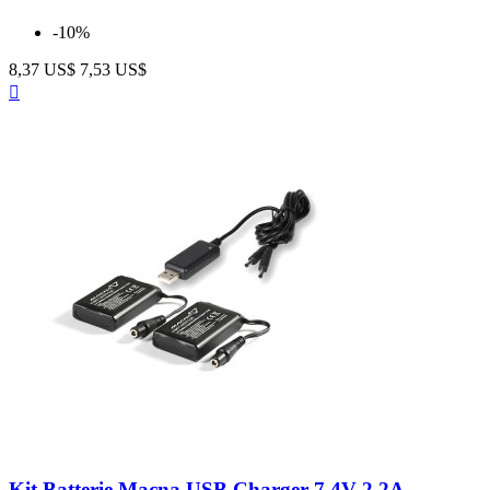
-10%
8,37 US$
7,53 US$
Anteprima

Neutro
Kit Batterie Macna USB Charger 7.4V 2.2A