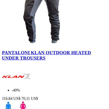
Grigio-
Nero
PANTALONI KLAN OUTDOOR HEATED
UNDER TROUSERS
-40%
116,84 US$
70,11 US$