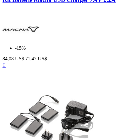
-15%
84,08 US$
71,47 US$
Anteprima
