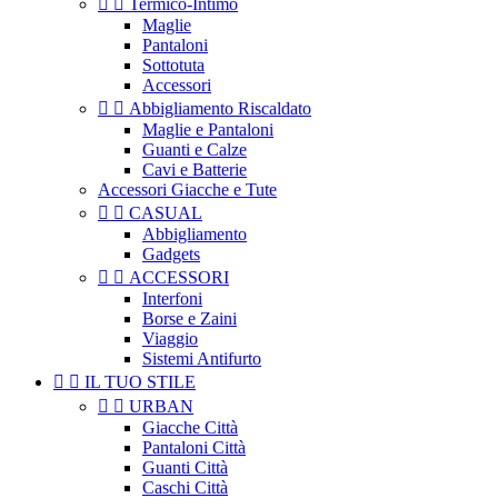


Termico-Intimo
Maglie
Pantaloni
Sottotuta
Accessori


Abbigliamento Riscaldato
Maglie e Pantaloni
Guanti e Calze
Cavi e Batterie
Accessori Giacche e Tute


CASUAL
Abbigliamento
Gadgets


ACCESSORI
Interfoni
Borse e Zaini
Viaggio
Sistemi Antifurto


IL TUO STILE


URBAN
Giacche Città
Pantaloni Città
Guanti Città
Caschi Città