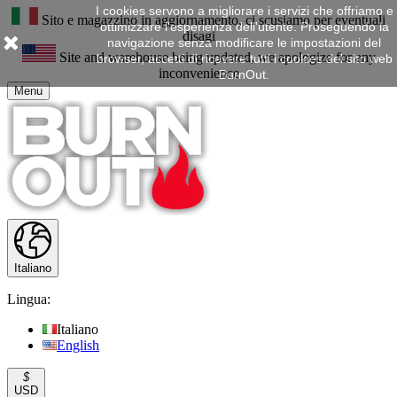
I cookies servono a migliorare i servizi che offriamo e
Sito e magazzino in aggiornamento, ci scusiamo per eventuali
ottimizzare l'esperienza dell'utente. Proseguendo la
disagi
navigazione senza modificare le impostazioni del
Site and warehouse being updated, we apologize for any
browser, accetti di ricevere tutti i cookies del sito web
inconvenience
BurnOut.
Menu
Italiano
Lingua:
Italiano
English
$
USD