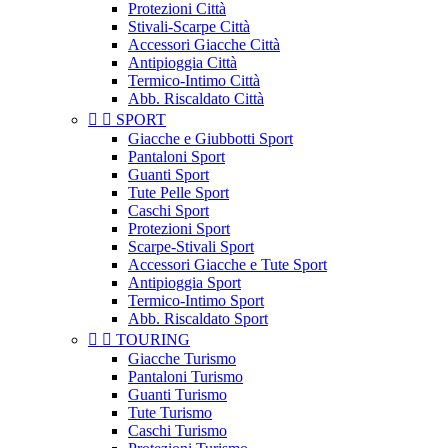
Protezioni Città
Stivali-Scarpe Città
Accessori Giacche Città
Antipioggia Città
Termico-Intimo Città
Abb. Riscaldato Città


SPORT
Giacche e Giubbotti Sport
Pantaloni Sport
Guanti Sport
Tute Pelle Sport
Caschi Sport
Protezioni Sport
Scarpe-Stivali Sport
Accessori Giacche e Tute Sport
Antipioggia Sport
Termico-Intimo Sport
Abb. Riscaldato Sport


TOURING
Giacche Turismo
Pantaloni Turismo
Guanti Turismo
Tute Turismo
Caschi Turismo