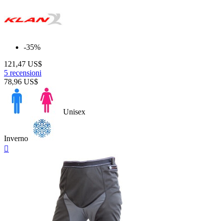
-35%
121,47 US$
5 recensioni
78,96 US$
Unisex
Inverno
Anteprima
