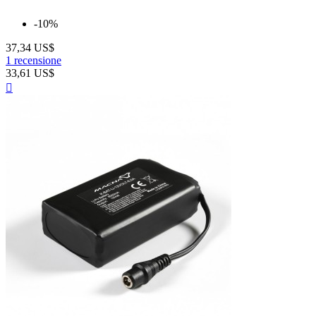
-10%
37,34 US$
1 recensione
33,61 US$
Anteprima
