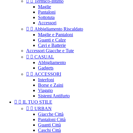


Termico-Intimo
Maglie
Pantaloni
Sottotuta
Accessori


Abbigliamento Riscaldato
Maglie e Pantaloni
Guanti e Calze
Cavi e Batterie
Accessori Giacche e Tute


CASUAL
Abbigliamento
Gadgets


ACCESSORI
Interfoni
Borse e Zaini
Viaggio
Sistemi Antifurto


IL TUO STILE


URBAN
Giacche Città
Pantaloni Città
Guanti Città
Caschi Città