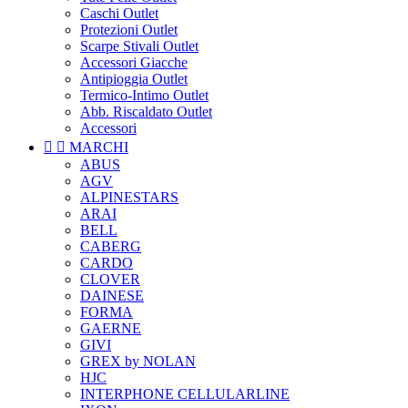
Caschi Outlet
Protezioni Outlet
Scarpe Stivali Outlet
Accessori Giacche
Antipioggia Outlet
Termico-Intimo Outlet
Abb. Riscaldato Outlet
Accessori


MARCHI
ABUS
AGV
ALPINESTARS
ARAI
BELL
CABERG
CARDO
CLOVER
DAINESE
FORMA
GAERNE
GIVI
GREX by NOLAN
HJC
INTERPHONE CELLULARLINE