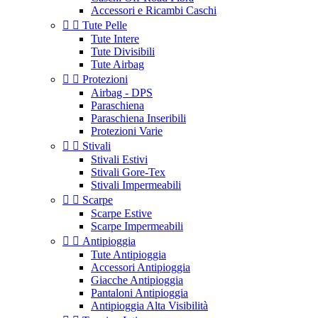
Accessori e Ricambi Caschi


Tute Pelle
Tute Intere
Tute Divisibili
Tute Airbag


Protezioni
Airbag - DPS
Paraschiena
Paraschiena Inseribili
Protezioni Varie


Stivali
Stivali Estivi
Stivali Gore-Tex
Stivali Impermeabili


Scarpe
Scarpe Estive
Scarpe Impermeabili


Antipioggia
Tute Antipioggia
Accessori Antipioggia
Giacche Antipioggia
Pantaloni Antipioggia
Antipioggia Alta Visibilità