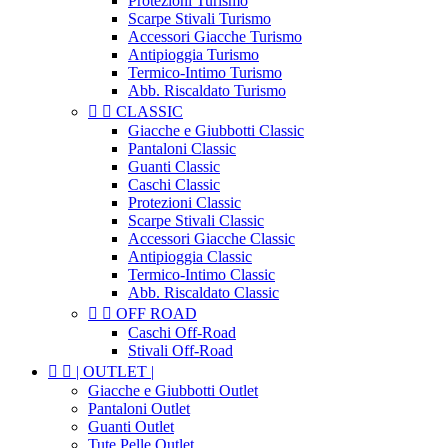
Protezioni Turismo
Scarpe Stivali Turismo
Accessori Giacche Turismo
Antipioggia Turismo
Termico-Intimo Turismo
Abb. Riscaldato Turismo


CLASSIC
Giacche e Giubbotti Classic
Pantaloni Classic
Guanti Classic
Caschi Classic
Protezioni Classic
Scarpe Stivali Classic
Accessori Giacche Classic
Antipioggia Classic
Termico-Intimo Classic
Abb. Riscaldato Classic


OFF ROAD
Caschi Off-Road
Stivali Off-Road


| OUTLET |
Giacche e Giubbotti Outlet
Pantaloni Outlet
Guanti Outlet
Tute Pelle Outlet