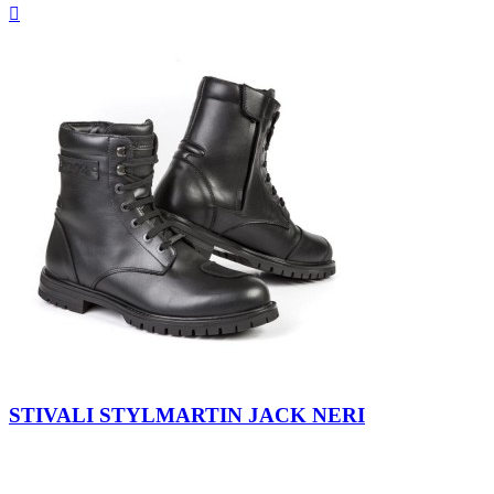
Anteprima

Nero-
Nero
STIVALI STYLMARTIN JACK NERI