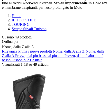
fino ai freddi week-end invernali.
Stivali impermeabile in GoreTex
e membrane traspiranti, per l'uso prolungato in Moto
Home
IL TUO STILE
TOURING
Scarpe Stivali Turismo
Ci sono 49 prodotti.
Ordina per:
Nome, dalla Z alla A
Rilevanza
Prima i nuovi prodotti
Nome, dalla A alla Z
Nome, dalla
Cancella filtri
Z alla A
Prezzo, dal più basso al più alto
Prezzo, dal più alto al più
basso
Disponibile
Casuale
Composizione
Visualizzati 1-18 su 49 articoli
Gore-Tex/H2Out
13
Impermeabile
28
Non Impermeabile
5
Pelle
1
Pelle Traforata
2
Produttori