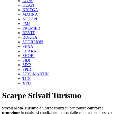
IXON
KLAN
KRIEGA
MACNA
NOLAN
PMJ
PREMIER
REVIT
RUKKA
SCORPION
SENA
SHARK
SHOEI
SIDI
SIX2
SPIDI
STYLMARTIN
TCX
XPD
Scarpe Stivali Turismo
Stivali
Moto
Turismo
e Scarpe realizzati per fornire
comfort
e
protezione
in qualsiasi condizione meteo, dalle calde giornate estivo