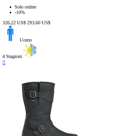
Solo online
-10%
326,22 US$
293,60 US$
Uomo
4 Stagioni
Anteprima
