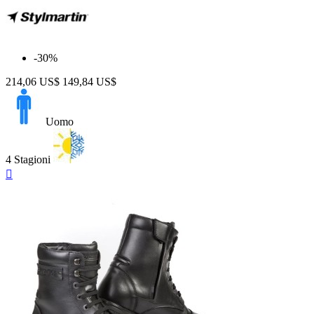
-30%
214,06 US$
149,84 US$
Uomo
4 Stagioni
Anteprima
