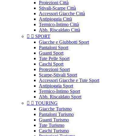
Protezioni Città
Stivali-Scarpe Città
Accessori Giacche Città
Antipioggia Città
Termico-Intimo Città
Abb. Riscaldato Città


SPORT
Giacche e Giubbotti Sport
Pantaloni Sport
Guanti Sport
Tute Pelle Sport
Caschi Sport
Protezioni Sport
Scarpe-Stivali Sport
Accessori Giacche e Tute Sport
Antipioggia Sport
Termico-Intimo Sport
Abb. Riscaldato Sport


TOURING
Giacche Turismo
Pantaloni Turismo
Guanti Turismo
Tute Turismo
Caschi Turismo