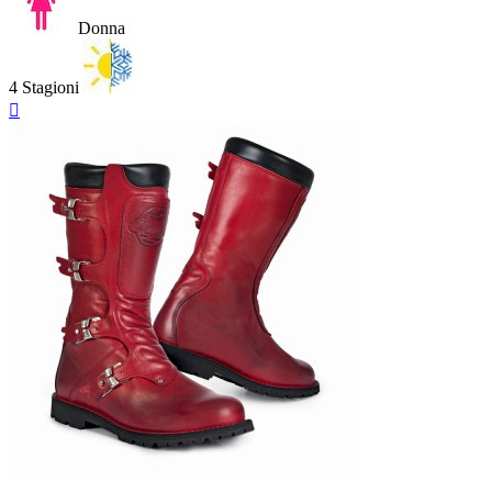
Donna
4 Stagioni
Anteprima

Nero
Rosso