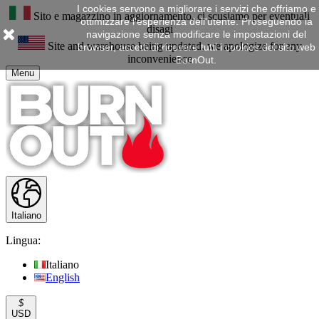
I cookies servono a migliorare i servizi che offriamo e
Sito e magazzino in aggiornamento, ci scusiamo per eventuali
ottimizzare l'esperienza dell'utente. Proseguendo la
disagi
navigazione senza modificare le impostazioni del
Site and warehouse being updated, we apologize for any
browser, accetti di ricevere tutti i cookies del sito web
inconvenience
BurnOut.
Menu
Italiano
Lingua:
Italiano
English
$
USD