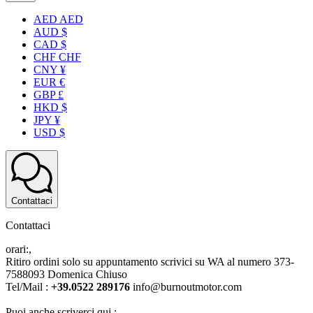
AED AED
AUD $
CAD $
CHF CHF
CNY ¥
EUR €
GBP £
HKD $
JPY ¥
USD $
Contattaci
Contattaci
orari:,
Ritiro ordini solo su appuntamento scrivici su WA al numero 373-
7588093 Domenica Chiuso
Tel/Mail :
+39.0522 289176
info@burnoutmotor.com
Puoi anche scriverci qui :