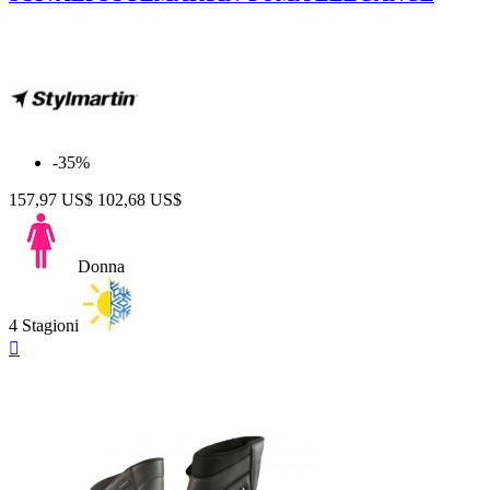
-35%
157,97 US$
102,68 US$
Donna
4 Stagioni
Anteprima
