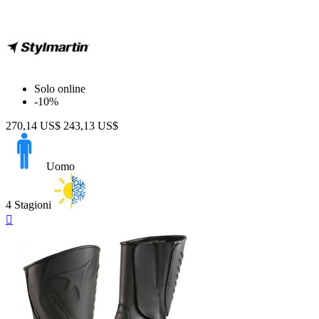
Solo online
-10%
270,14 US$
243,13 US$
Uomo
4 Stagioni
Anteprima
