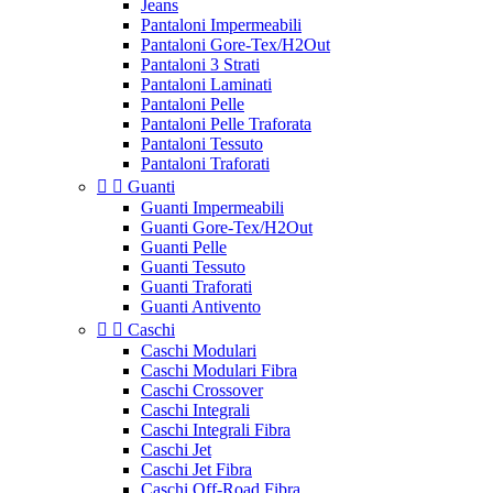
Jeans
Pantaloni Impermeabili
Pantaloni Gore-Tex/H2Out
Pantaloni 3 Strati
Pantaloni Laminati
Pantaloni Pelle
Pantaloni Pelle Traforata
Pantaloni Tessuto
Pantaloni Traforati


Guanti
Guanti Impermeabili
Guanti Gore-Tex/H2Out
Guanti Pelle
Guanti Tessuto
Guanti Traforati
Guanti Antivento


Caschi
Caschi Modulari
Caschi Modulari Fibra
Caschi Crossover
Caschi Integrali
Caschi Integrali Fibra
Caschi Jet
Caschi Jet Fibra
Caschi Off-Road Fibra