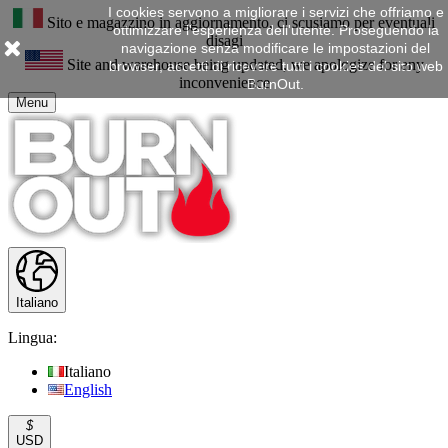
I cookies servono a migliorare i servizi che offriamo e
Sito e magazzino in aggiornamento, ci scusiamo per eventuali
ottimizzare l'esperienza dell'utente. Proseguendo la
disagi
navigazione senza modificare le impostazioni del
Site and warehouse being updated, we apologize for any
browser, accetti di ricevere tutti i cookies del sito web
inconvenience
BurnOut.
Menu
Italiano
Lingua:
Italiano
English
$
USD