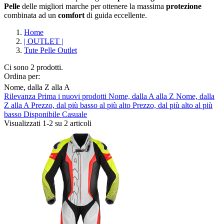
Pelle
delle migliori marche per ottenere la massima
protezione
combinata ad un
comfort
di guida eccellente.
Home
| OUTLET |
Tute Pelle Outlet
Ci sono 2 prodotti.
Ordina per:
Nome, dalla Z alla A
Rilevanza
Prima i nuovi prodotti
Nome, dalla A alla Z
Nome, dalla
Cancella filtri
Z alla A
Prezzo, dal più basso al più alto
Prezzo, dal più alto al più
basso
Disponibile
Casuale
Composizione
Visualizzati 1-2 su 2 articoli
Pelle Traforata
2
Produttori
ABUS
0
AGV
0
ALPINESTARS
0
ARAI
0
BELL
0