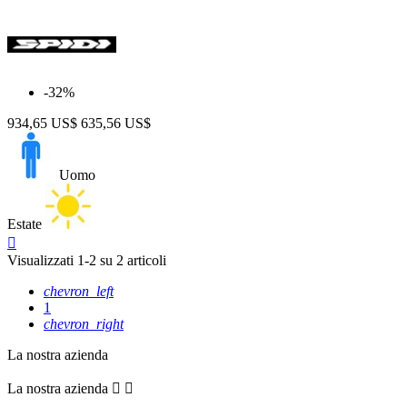
Prezzo
-32%
$
$
Visualizza i prodotti a
2
934,65 US$
635,56 US$
Uomo
Estate
Anteprima

Visualizzati 1-2 su 2 articoli
chevron_left
1
chevron_right
La nostra azienda
La nostra azienda

