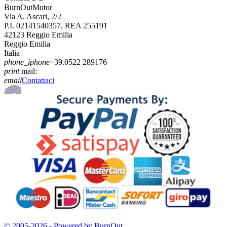
BurnOutMotor
Via A. Ascari, 2/2
P.I. 02141540357, REA 255191
42123 Reggio Emilia
Reggio Emilia
Italia
phone_iphone
+39.0522 289176
print
mail:
email
Contattaci
scroll
© 2005-2026 - Powered by BurnOut