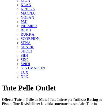
IXON
KLAN
KRIEGA
MACNA
NOLAN
PMJ
PREMIER
REVIT
RUKKA
SCORPION
SENA
SHARK
SHOEI
SIDI
SIX2
SPIDI
STYLMARTIN
TCX
XPD
Tute Pelle Outlet
Offerta
Tute
in
Pelle
da
Moto
! Tute
Intere
per l'utilizzo
Racing
su
Pista
e Tute
Divisibili
per la guida
sportouring
stradale. Tute in