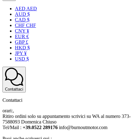
AED AED
AUD $
CAD $
CHF CHF
CNY ¥
EUR €
GBP £
HKD $
JPY ¥
USD $
Contattaci
Contattaci
orari:,
Ritiro ordini solo su appuntamento scrivici su WA al numero 373-
7588093 Domenica Chiuso
Tel/Mail :
+39.0522 289176
info@burnoutmotor.com
Puoi anche scriverci qui :