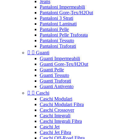
Jeans
Pantaloni Impermeabili
Pantaloni Gore-Tex/H2Out
Pantaloni 3 Strati
Pantaloni Laminati
Pantaloni Pelle
Pantaloni Pelle Traforata
Pantaloni Tessuto
Pantaloni Traforati


Guanti
Guanti Impermeabili
Guanti Gore-Tex/H2Out
Guanti Pelle
Guanti Tessuto
Guanti Traforati
Guanti Antivento


Caschi
Caschi Modulari
Caschi Modulari Fibra
Caschi Crossover
Caschi Integrali
Caschi Integrali Fibra
Caschi Jet
Caschi Jet Fibra
Caschi Off-Road Fibra