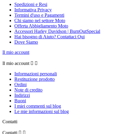
Spedizioni e Resi
Informativa Privacy
Termini d'uso e Pagamenti
Chi siamo nel settore Moto
Offerta Abbigliamento Moto
Accessori Harley Davidson | BurnOutSpecial
Hai bisogno di Aiuto? Contattaci Qui
Dove Siamo
Il mio account
Il mio account


Informazioni personali
Restituzione prodotto
Ordini
Note di credito
Indirizzi
Buoni
I miei commenti sul blog
Le mie informazioni sul blog
Contatti
Contatti

