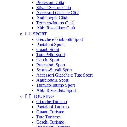
Protezioni Città
Stivali-Scarpe Città
Accessori Giacche Città
Antipioggia Città
Termico-Intimo Città
Abb. Riscaldato Città


SPORT
Giacche e Giubbotti Sport
Pantaloni Sport
Guanti Sport
Tute Pelle Sport
Caschi Sport
Protezioni Sport
Scarpe-Stivali Sport
Accessori Giacche e Tute Sport
Antipioggia Sport
Termico-Intimo Sport
Abb. Riscaldato Sport


TOURING
Giacche Turismo
Pantaloni Turismo
Guanti Turismo
Tute Turismo
Caschi Turismo