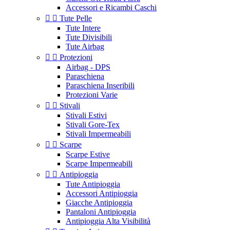
Accessori e Ricambi Caschi


Tute Pelle
Tute Intere
Tute Divisibili
Tute Airbag


Protezioni
Airbag - DPS
Paraschiena
Paraschiena Inseribili
Protezioni Varie


Stivali
Stivali Estivi
Stivali Gore-Tex
Stivali Impermeabili


Scarpe
Scarpe Estive
Scarpe Impermeabili


Antipioggia
Tute Antipioggia
Accessori Antipioggia
Giacche Antipioggia
Pantaloni Antipioggia
Antipioggia Alta Visibilità