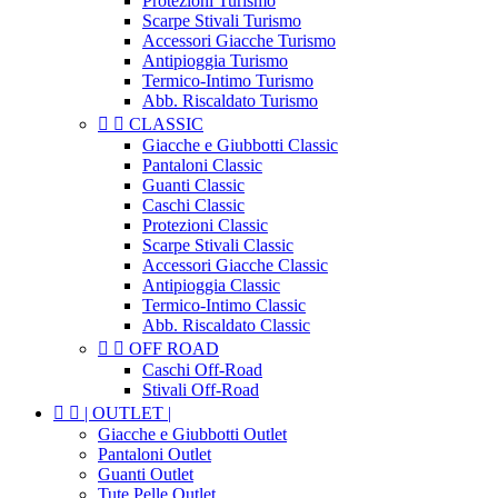
Protezioni Turismo
Scarpe Stivali Turismo
Accessori Giacche Turismo
Antipioggia Turismo
Termico-Intimo Turismo
Abb. Riscaldato Turismo


CLASSIC
Giacche e Giubbotti Classic
Pantaloni Classic
Guanti Classic
Caschi Classic
Protezioni Classic
Scarpe Stivali Classic
Accessori Giacche Classic
Antipioggia Classic
Termico-Intimo Classic
Abb. Riscaldato Classic


OFF ROAD
Caschi Off-Road
Stivali Off-Road


| OUTLET |
Giacche e Giubbotti Outlet
Pantaloni Outlet
Guanti Outlet
Tute Pelle Outlet