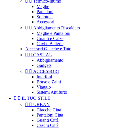


Termico-Intimo
Maglie
Pantaloni
Sottotuta
Accessori


Abbigliamento Riscaldato
Maglie e Pantaloni
Guanti e Calze
Cavi e Batterie
Accessori Giacche e Tute


CASUAL
Abbigliamento
Gadgets


ACCESSORI
Interfoni
Borse e Zaini
Viaggio
Sistemi Antifurto


IL TUO STILE


URBAN
Giacche Città
Pantaloni Città
Guanti Città
Caschi Città