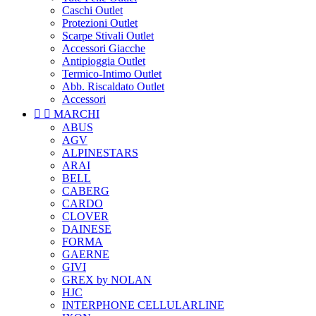
Caschi Outlet
Protezioni Outlet
Scarpe Stivali Outlet
Accessori Giacche
Antipioggia Outlet
Termico-Intimo Outlet
Abb. Riscaldato Outlet
Accessori


MARCHI
ABUS
AGV
ALPINESTARS
ARAI
BELL
CABERG
CARDO
CLOVER
DAINESE
FORMA
GAERNE
GIVI
GREX by NOLAN
HJC
INTERPHONE CELLULARLINE