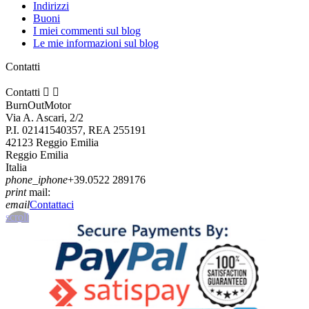
Indirizzi
Buoni
I miei commenti sul blog
Le mie informazioni sul blog
Contatti
Contatti


BurnOutMotor
Via A. Ascari, 2/2
P.I. 02141540357, REA 255191
42123 Reggio Emilia
Reggio Emilia
Italia
phone_iphone
+39.0522 289176
print
mail:
email
Contattaci
scroll