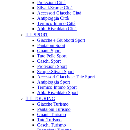
Protezioni Città
Stivali-Scarpe Città
Accessori Giacche Città
Antipioggia Città
Termico-Intimo Città
Abb. Riscaldato Città


SPORT
Giacche e Giubbotti Sport
Pantaloni Sport
Guanti Sport
Tute Pelle Sport
Caschi Sport
Protezioni Sport
Scarpe-Stivali Sport
Accessori Giacche e Tute Sport
Antipioggia Sport
Termico-Intimo Sport
Abb. Riscaldato Sport


TOURING
Giacche Turismo
Pantaloni Turismo
Guanti Turismo
Tute Turismo
Caschi Turismo