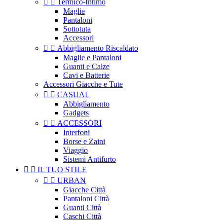


Termico-Intimo
Maglie
Pantaloni
Sottotuta
Accessori


Abbigliamento Riscaldato
Maglie e Pantaloni
Guanti e Calze
Cavi e Batterie
Accessori Giacche e Tute


CASUAL
Abbigliamento
Gadgets


ACCESSORI
Interfoni
Borse e Zaini
Viaggio
Sistemi Antifurto


IL TUO STILE


URBAN
Giacche Città
Pantaloni Città
Guanti Città
Caschi Città