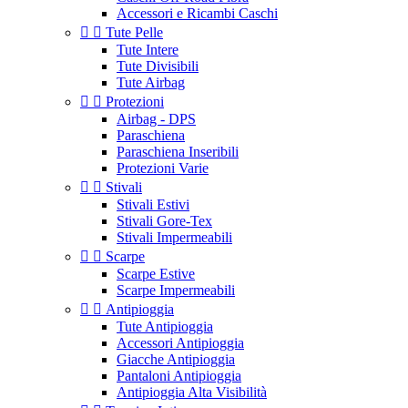
Accessori e Ricambi Caschi


Tute Pelle
Tute Intere
Tute Divisibili
Tute Airbag


Protezioni
Airbag - DPS
Paraschiena
Paraschiena Inseribili
Protezioni Varie


Stivali
Stivali Estivi
Stivali Gore-Tex
Stivali Impermeabili


Scarpe
Scarpe Estive
Scarpe Impermeabili


Antipioggia
Tute Antipioggia
Accessori Antipioggia
Giacche Antipioggia
Pantaloni Antipioggia
Antipioggia Alta Visibilità