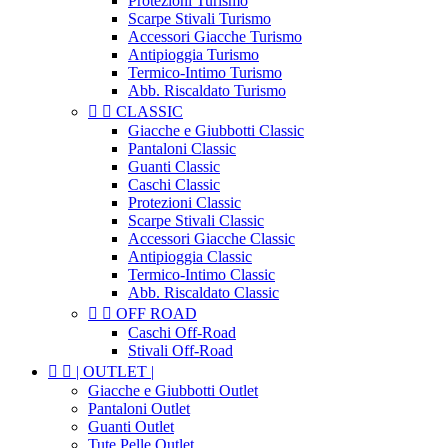
Protezioni Turismo
Scarpe Stivali Turismo
Accessori Giacche Turismo
Antipioggia Turismo
Termico-Intimo Turismo
Abb. Riscaldato Turismo


CLASSIC
Giacche e Giubbotti Classic
Pantaloni Classic
Guanti Classic
Caschi Classic
Protezioni Classic
Scarpe Stivali Classic
Accessori Giacche Classic
Antipioggia Classic
Termico-Intimo Classic
Abb. Riscaldato Classic


OFF ROAD
Caschi Off-Road
Stivali Off-Road


| OUTLET |
Giacche e Giubbotti Outlet
Pantaloni Outlet
Guanti Outlet
Tute Pelle Outlet