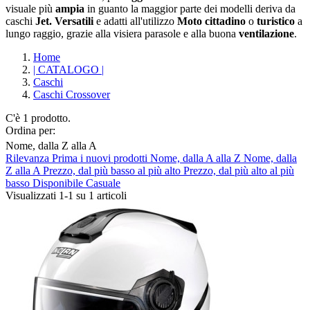
visuale più
ampia
in guanto la maggior parte dei modelli deriva da
caschi
Jet. Versatili
e adatti all'utilizzo
Moto cittadino
o
turistico
a
lungo raggio, grazie alla visiera parasole e alla buona
ventilazione
.
Home
| CATALOGO |
Caschi
Caschi Crossover
C'è 1 prodotto.
Ordina per:
Nome, dalla Z alla A
Rilevanza
Prima i nuovi prodotti
Nome, dalla A alla Z
Nome, dalla
Cancella filtri
Z alla A
Prezzo, dal più basso al più alto
Prezzo, dal più alto al più
basso
Disponibile
Casuale
Produttori
Visualizzati 1-1 su 1 articoli
ABUS
0
AGV
0
ALPINESTARS
0
ARAI
0
BELL
0
CABERG
0
CARDO
0