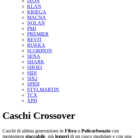
IXON
KLAN
KRIEGA
MACNA
NOLAN
PMJ
PREMIER
REVIT
RUKKA
SCORPION
SENA
SHARK
SHOEI
SIDI
SIX2
SPIDI
STYLMARTIN
TCX
XPD
Caschi Crossover
Caschi di ultima generazione in
Fibra
o
Policarbonato
con
mentoniera
staccabile
, più
leggeri
di un casco modulare e con una