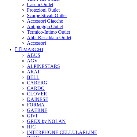
Caschi Outlet
Protezioni Outlet
Scarpe Stivali Outlet
Accessori Giacche
Antipioggia Outlet
Termico-Intimo Outlet
Abb. Riscaldato Outlet
Accessori


MARCHI
ABUS
AGV
ALPINESTARS
ARAI
BELL
CABERG
CARDO
CLOVER
DAINESE
FORMA
GAERNE
GIVI
GREX by NOLAN
HJC
INTERPHONE CELLULARLINE