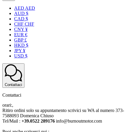
AED AED
AUD $
CAD $
CHF CHF
CNY ¥
EUR €
GBP £
HKD $
JPY ¥
USD $
Contattaci
Contattaci
orari:,
Ritiro ordini solo su appuntamento scrivici su WA al numero 373-
7588093 Domenica Chiuso
Tel/Mail :
+39.0522 289176
info@burnoutmotor.com
Puoi anche scriverci qui :