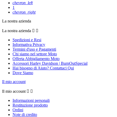
SIX2
0
chevron_left
SPIDI
0
1
STYLMARTIN
0
chevron_right
TCX
0
La nostra azienda
XPD
0
Di più...
Di meno
La nostra azienda


Spedizioni e Resi
Tipologia
Informativa Privacy
Termini d'uso e Pagamenti
Crossover
1
Chi siamo nel settore Moto
Offerta Abbigliamento Moto
Taglia
Accessori Harley Davidson | BurnOutSpecial
Hai bisogno di Aiuto? Contattaci Qui
Dove Siamo
Il mio account
Prezzo
Il mio account


$
$
Visualizza i prodotti a
1
Informazioni personali
Restituzione prodotto
Ordini
Note di credito