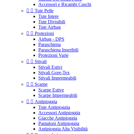
Accessori e Ricambi Caschi


Tute Pelle
Tute Intere
Tute Divisibili
Tute Airbag


Protezioni
Airbag - DPS
Paraschiena
Paraschiena Inseribili
Protezioni Varie


Stivali
Stivali Estivi
Stivali Gore-Tex
Stivali Impermeabili


Scarpe
Scarpe Estive
Scarpe Impermeabili


Antipioggia
Tute Antipioggia
Accessori Antipioggia
Giacche Antipioggia
Pantaloni Antipioggia
Antipioggia Alta Visibilità