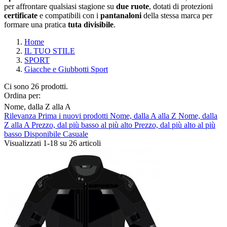
per affrontare qualsiasi stagione su
due ruote
, dotati di protezioni
certificate
e compatibili con i
pantanaloni
della stessa marca per
formare una pratica
tuta divisibile
.
Home
IL TUO STILE
SPORT
Giacche e Giubbotti Sport
Ci sono 26 prodotti.
Ordina per:
Nome, dalla Z alla A
Rilevanza
Prima i nuovi prodotti
Nome, dalla A alla Z
Nome, dalla
Cancella filtri
Z alla A
Prezzo, dal più basso al più alto
Prezzo, dal più alto al più
basso
Disponibile
Casuale
Composizione
Visualizzati 1-18 su 26 articoli
Gore-Tex/H2Out
4
Pelle
7
Pelle Traforata
3
Tessuto
5
Tessuto Imp.
4
Tessuto Traforato
3