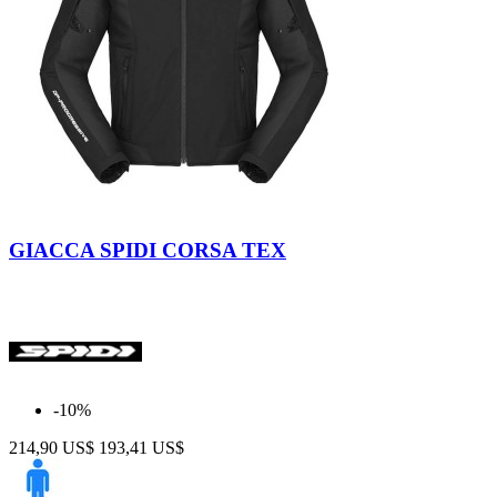
Rosso
Blu
Giallo
Fluo
GIACCA SPIDI CORSA TEX
-10%
214,90 US$
193,41 US$