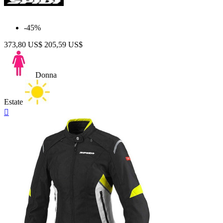
-45%
373,80 US$
205,59 US$
Donna
Estate
Anteprima
