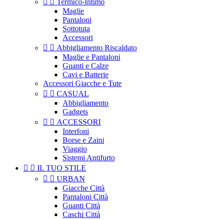


Termico-Intimo
Maglie
Pantaloni
Sottotuta
Accessori


Abbigliamento Riscaldato
Maglie e Pantaloni
Guanti e Calze
Cavi e Batterie
Accessori Giacche e Tute


CASUAL
Abbigliamento
Gadgets


ACCESSORI
Interfoni
Borse e Zaini
Viaggio
Sistemi Antifurto


IL TUO STILE


URBAN
Giacche Città
Pantaloni Città
Guanti Città
Caschi Città