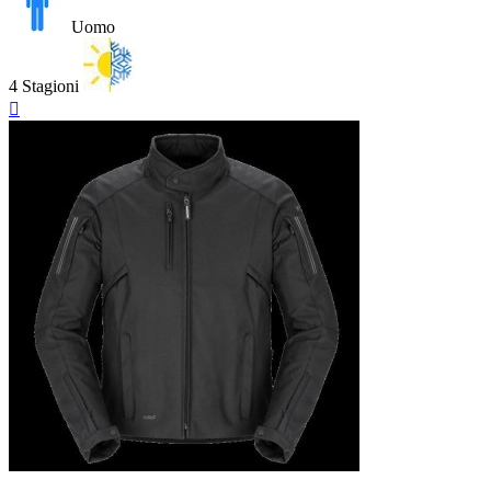
Uomo
4 Stagioni
Anteprima

Nero