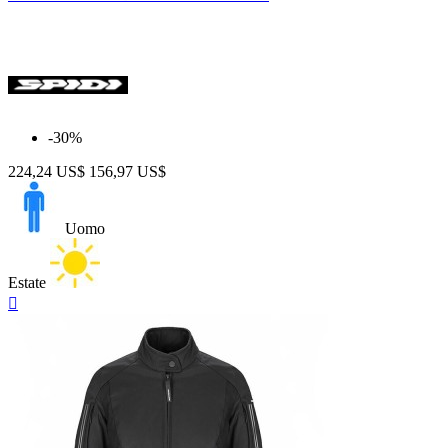
4 Stagioni
6
Estate
19
Inverno
1
Taglia
-30%
224,24 US$
156,97 US$
Prezzo
$
$
Uomo
Visualizza i prodotti a
26
Estate
Anteprima
