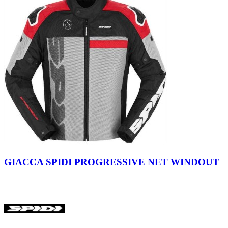
Nero
Rosso
Giallo
Fluo
GIACCA SPIDI PROGRESSIVE NET WINDOUT