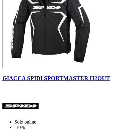
Nero-
Nero-
Bianco
Rosso
GIACCA SPIDI SPORTMASTER H2OUT
Solo online
-10%