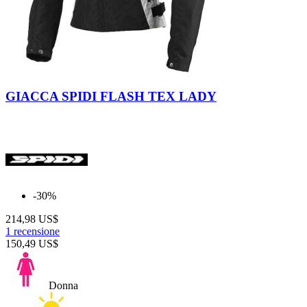
Giallo
Fluo
GIACCA SPIDI FLASH TEX LADY
-30%
214,98 US$
1 recensione
150,49 US$
Donna