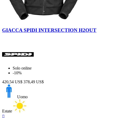
Nero
GIACCA SPIDI INTERSECTION H2OUT
Solo online
-10%
420,54 US$
378,49 US$
Uomo
Estate
Anteprima
