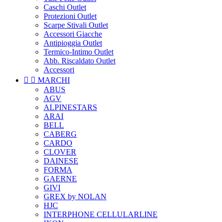
Caschi Outlet
Protezioni Outlet
Scarpe Stivali Outlet
Accessori Giacche
Antipioggia Outlet
Termico-Intimo Outlet
Abb. Riscaldato Outlet
Accessori


MARCHI
ABUS
AGV
ALPINESTARS
ARAI
BELL
CABERG
CARDO
CLOVER
DAINESE
FORMA
GAERNE
GIVI
GREX by NOLAN
HJC
INTERPHONE CELLULARLINE