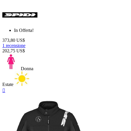
In Offerta!
373,80 US$
1 recensione
202,75 US$
Donna
Estate
Anteprima
