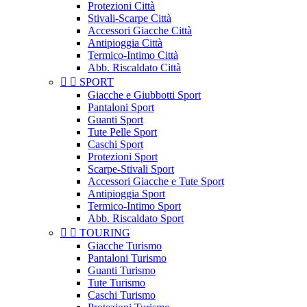
Protezioni Città
Stivali-Scarpe Città
Accessori Giacche Città
Antipioggia Città
Termico-Intimo Città
Abb. Riscaldato Città


SPORT
Giacche e Giubbotti Sport
Pantaloni Sport
Guanti Sport
Tute Pelle Sport
Caschi Sport
Protezioni Sport
Scarpe-Stivali Sport
Accessori Giacche e Tute Sport
Antipioggia Sport
Termico-Intimo Sport
Abb. Riscaldato Sport


TOURING
Giacche Turismo
Pantaloni Turismo
Guanti Turismo
Tute Turismo
Caschi Turismo