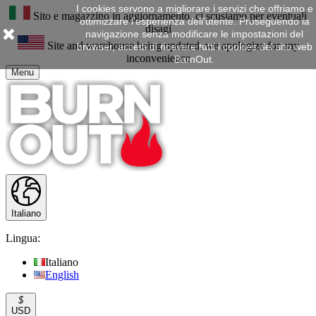
I cookies servono a migliorare i servizi che offriamo e
Sito e magazzino in aggiornamento, ci scusiamo per eventuali
ottimizzare l'esperienza dell'utente. Proseguendo la
disagi
navigazione senza modificare le impostazioni del
Site and warehouse being updated, we apologize for any
browser, accetti di ricevere tutti i cookies del sito web
inconvenience
BurnOut.
Menu
Italiano
Lingua:
Italiano
English
$
USD