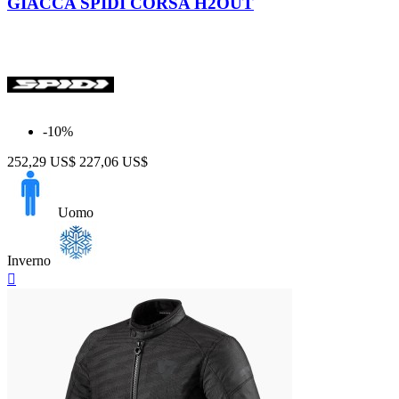
GIACCA SPIDI CORSA H2OUT
-10%
252,29 US$
227,06 US$
Uomo
Inverno
Anteprima
