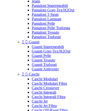
Jeans
Pantaloni Impermeabili
Pantaloni Gore-Tex/H2Out
Pantaloni 3 Strati
Pantaloni Laminati
Pantaloni Pelle
Pantaloni Pelle Traforata
Pantaloni Tessuto
Pantaloni Traforati


Guanti
Guanti Impermeabili
Guanti Gore-Tex/H2Out
Guanti Pelle
Guanti Tessuto
Guanti Traforati
Guanti Antivento


Caschi
Caschi Modulari
Caschi Modulari Fibra
Caschi Crossover
Caschi Integrali
Caschi Integrali Fibra
Caschi Jet
Caschi Jet Fibra
Caschi Off-Road Fibra