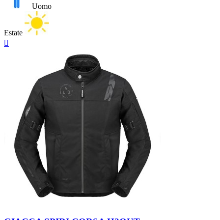
Uomo
Estate
Anteprima

Nero