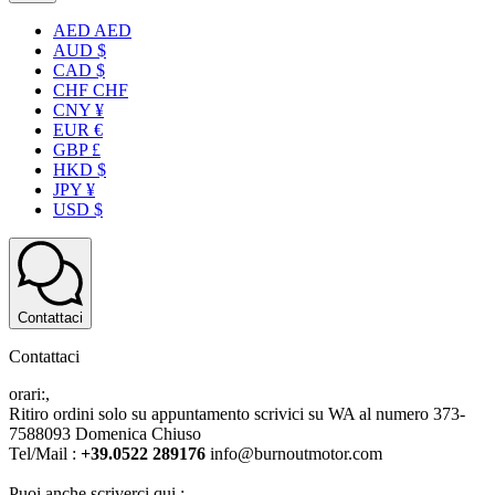
AED AED
AUD $
CAD $
CHF CHF
CNY ¥
EUR €
GBP £
HKD $
JPY ¥
USD $
Contattaci
Contattaci
orari:,
Ritiro ordini solo su appuntamento scrivici su WA al numero 373-
7588093 Domenica Chiuso
Tel/Mail :
+39.0522 289176
info@burnoutmotor.com
Puoi anche scriverci qui :