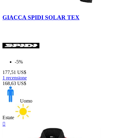
Nero-
Giallo
Grigio-
Bianco
Fluo
Nero
GIACCA SPIDI SOLAR TEX
-5%
177,51 US$
1 recensione
168,63 US$
Uomo
Estate
Anteprima
