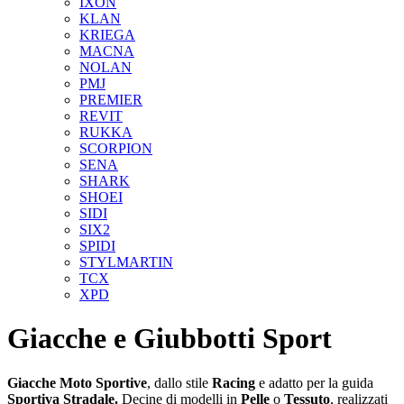
IXON
KLAN
KRIEGA
MACNA
NOLAN
PMJ
PREMIER
REVIT
RUKKA
SCORPION
SENA
SHARK
SHOEI
SIDI
SIX2
SPIDI
STYLMARTIN
TCX
XPD
Giacche e Giubbotti Sport
Giacche Moto
Sportive
, dallo stile
Racing
e adatto per la guida
Sportiva
Stradale.
Decine di modelli in
Pelle
o
Tessuto
, realizzati