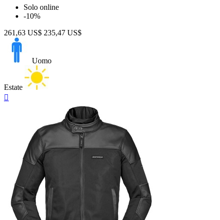
Solo online
-10%
261,63 US$
235,47 US$
Uomo
Estate
Anteprima
