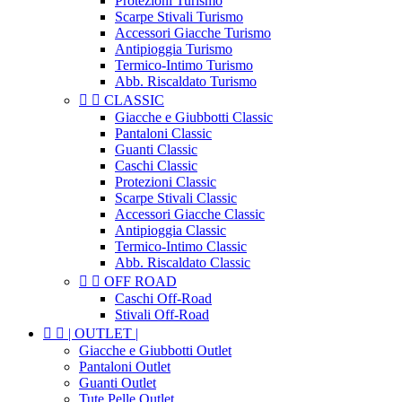
Protezioni Turismo
Scarpe Stivali Turismo
Accessori Giacche Turismo
Antipioggia Turismo
Termico-Intimo Turismo
Abb. Riscaldato Turismo


CLASSIC
Giacche e Giubbotti Classic
Pantaloni Classic
Guanti Classic
Caschi Classic
Protezioni Classic
Scarpe Stivali Classic
Accessori Giacche Classic
Antipioggia Classic
Termico-Intimo Classic
Abb. Riscaldato Classic


OFF ROAD
Caschi Off-Road
Stivali Off-Road


| OUTLET |
Giacche e Giubbotti Outlet
Pantaloni Outlet
Guanti Outlet
Tute Pelle Outlet