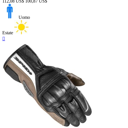
112,08 US$
100,87 US$
Uomo
Estate
Anteprima
