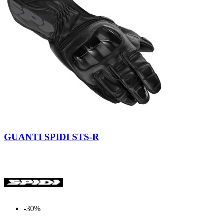
Nero
Nero-
Bianco
GUANTI SPIDI STS-R
-30%