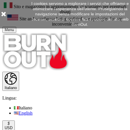
I cookies servono a migliorare i servizi che offriamo e
Sito e magazzino in aggiornamento, ci scusiamo per eventuali
ottimizzare l'esperienza dell'utente. Proseguendo la
disagi
navigazione senza modificare le impostazioni del
Site and warehouse being updated, we apologize for any
browser, accetti di ricevere tutti i cookies del sito web
inconvenience
BurnOut.
Menu
Italiano
Lingua:
Italiano
English
$
USD