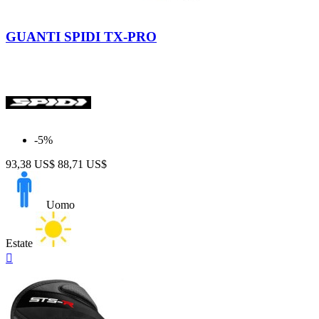
Nero-
Nero-
Bianco
Giallo
GUANTI SPIDI TX-PRO
Fluo
-5%
93,38 US$
88,71 US$
Uomo
Estate
Anteprima
