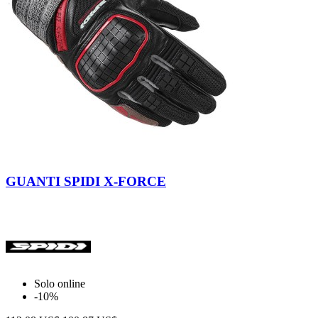
Nero
Rosso
Giallo
Fluo
GUANTI SPIDI X-FORCE
Solo online
-10%