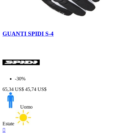
Nero-
Bianco
GUANTI SPIDI S-4
-30%
65,34 US$
45,74 US$
Uomo
Estate
Anteprima
