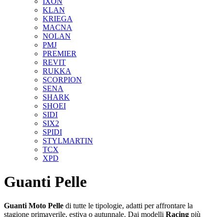
IXON
KLAN
KRIEGA
MACNA
NOLAN
PMJ
PREMIER
REVIT
RUKKA
SCORPION
SENA
SHARK
SHOEI
SIDI
SIX2
SPIDI
STYLMARTIN
TCX
XPD
Guanti Pelle
Guanti Moto Pelle
di tutte le tipologie, adatti per affrontare la
stagione primaverile, estiva o autunnale. Dai modelli
Racing
più