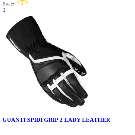
Estate
Anteprima

Nero
Nero-
Nero-
Nero-
Bianco
Giallo
Fucsia
GUANTI SPIDI GRIP 2 LADY LEATHER
Fluo