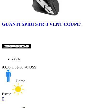
Nero-
Nero-
Bianco
Verde
GUANTI SPIDI STR-3 VENT COUPE'
-35%
93,38 US$
60,70 US$
Uomo
Estate
Anteprima
