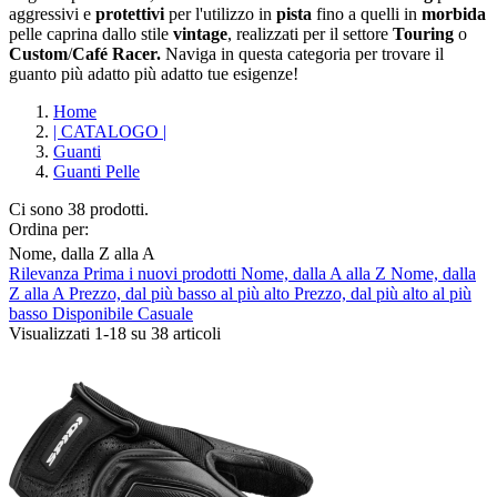
aggressivi e
protettivi
per l'utilizzo in
pista
fino a quelli in
morbida
pelle caprina dallo stile
vintage
, realizzati per il settore
Touring
o
Custom
/
Café Racer.
Naviga in questa categoria per trovare il
guanto più adatto più adatto tue esigenze!
Home
| CATALOGO |
Guanti
Guanti Pelle
Ci sono 38 prodotti.
Ordina per:
Nome, dalla Z alla A
Rilevanza
Prima i nuovi prodotti
Nome, dalla A alla Z
Nome, dalla
Cancella filtri
Z alla A
Prezzo, dal più basso al più alto
Prezzo, dal più alto al più
basso
Disponibile
Casuale
Composizione
Visualizzati 1-18 su 38 articoli
Antivento
1
Gore-Tex/H2Out
1
Pelle
19
Pelle Traforata
14
Tessuto Traforato
3