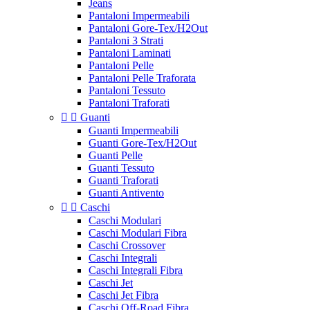
Jeans
Pantaloni Impermeabili
Pantaloni Gore-Tex/H2Out
Pantaloni 3 Strati
Pantaloni Laminati
Pantaloni Pelle
Pantaloni Pelle Traforata
Pantaloni Tessuto
Pantaloni Traforati


Guanti
Guanti Impermeabili
Guanti Gore-Tex/H2Out
Guanti Pelle
Guanti Tessuto
Guanti Traforati
Guanti Antivento


Caschi
Caschi Modulari
Caschi Modulari Fibra
Caschi Crossover
Caschi Integrali
Caschi Integrali Fibra
Caschi Jet
Caschi Jet Fibra
Caschi Off-Road Fibra