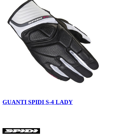
Nero
Nero-
Bianco
GUANTI SPIDI S-4 LADY