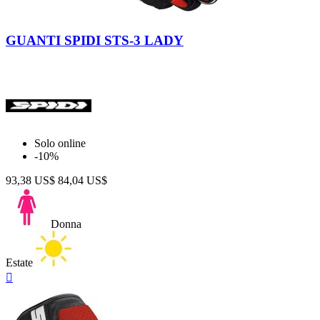
Nero
Rosso
GUANTI SPIDI STS-3 LADY
Solo online
-10%
93,38 US$
84,04 US$
Donna
Estate
Anteprima
