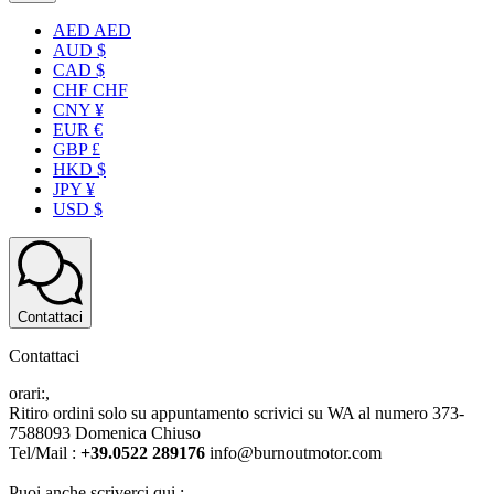
AED AED
AUD $
CAD $
CHF CHF
CNY ¥
EUR €
GBP £
HKD $
JPY ¥
USD $
Contattaci
Contattaci
orari:,
Ritiro ordini solo su appuntamento scrivici su WA al numero 373-
7588093 Domenica Chiuso
Tel/Mail :
+39.0522 289176
info@burnoutmotor.com
Puoi anche scriverci qui :