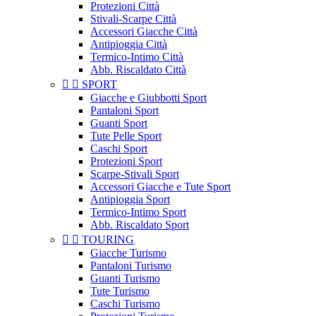
Protezioni Città
Stivali-Scarpe Città
Accessori Giacche Città
Antipioggia Città
Termico-Intimo Città
Abb. Riscaldato Città


SPORT
Giacche e Giubbotti Sport
Pantaloni Sport
Guanti Sport
Tute Pelle Sport
Caschi Sport
Protezioni Sport
Scarpe-Stivali Sport
Accessori Giacche e Tute Sport
Antipioggia Sport
Termico-Intimo Sport
Abb. Riscaldato Sport


TOURING
Giacche Turismo
Pantaloni Turismo
Guanti Turismo
Tute Turismo
Caschi Turismo