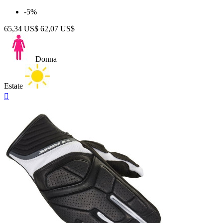
-5%
65,34 US$
62,07 US$
Donna
Estate
Anteprima
