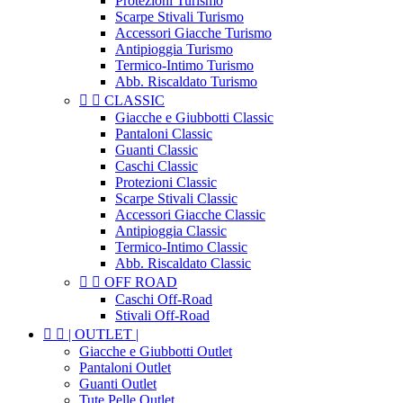
Protezioni Turismo
Scarpe Stivali Turismo
Accessori Giacche Turismo
Antipioggia Turismo
Termico-Intimo Turismo
Abb. Riscaldato Turismo


CLASSIC
Giacche e Giubbotti Classic
Pantaloni Classic
Guanti Classic
Caschi Classic
Protezioni Classic
Scarpe Stivali Classic
Accessori Giacche Classic
Antipioggia Classic
Termico-Intimo Classic
Abb. Riscaldato Classic


OFF ROAD
Caschi Off-Road
Stivali Off-Road


| OUTLET |
Giacche e Giubbotti Outlet
Pantaloni Outlet
Guanti Outlet
Tute Pelle Outlet