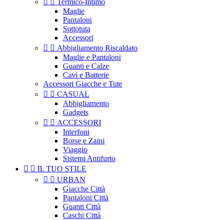


Termico-Intimo
Maglie
Pantaloni
Sottotuta
Accessori


Abbigliamento Riscaldato
Maglie e Pantaloni
Guanti e Calze
Cavi e Batterie
Accessori Giacche e Tute


CASUAL
Abbigliamento
Gadgets


ACCESSORI
Interfoni
Borse e Zaini
Viaggio
Sistemi Antifurto


IL TUO STILE


URBAN
Giacche Città
Pantaloni Città
Guanti Città
Caschi Città