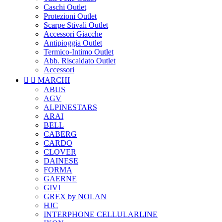
Caschi Outlet
Protezioni Outlet
Scarpe Stivali Outlet
Accessori Giacche
Antipioggia Outlet
Termico-Intimo Outlet
Abb. Riscaldato Outlet
Accessori


MARCHI
ABUS
AGV
ALPINESTARS
ARAI
BELL
CABERG
CARDO
CLOVER
DAINESE
FORMA
GAERNE
GIVI
GREX by NOLAN
HJC
INTERPHONE CELLULARLINE