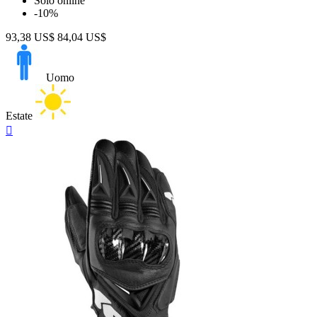
Solo online
-10%
93,38 US$
84,04 US$
Uomo
Estate
Anteprima
