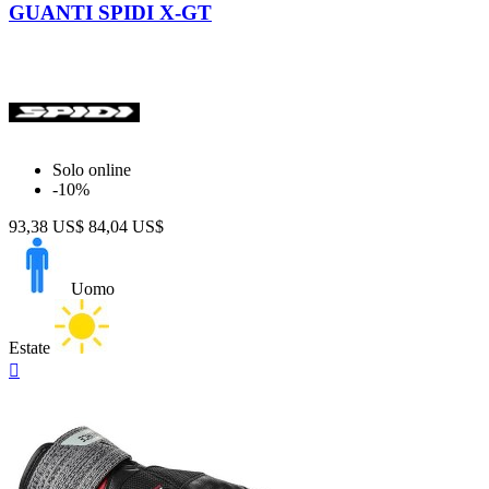
scuro
GUANTI SPIDI X-GT
Estate
37
Inverno
1
Taglia
Solo online
Prezzo
-10%
$
$
93,38 US$
84,04 US$
Visualizza i prodotti a
38
Uomo
Estate
Anteprima
