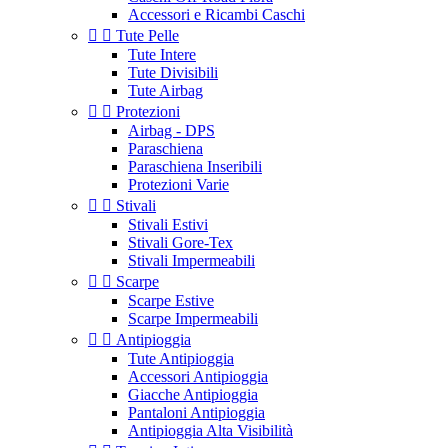
Accessori e Ricambi Caschi


Tute Pelle
Tute Intere
Tute Divisibili
Tute Airbag


Protezioni
Airbag - DPS
Paraschiena
Paraschiena Inseribili
Protezioni Varie


Stivali
Stivali Estivi
Stivali Gore-Tex
Stivali Impermeabili


Scarpe
Scarpe Estive
Scarpe Impermeabili


Antipioggia
Tute Antipioggia
Accessori Antipioggia
Giacche Antipioggia
Pantaloni Antipioggia
Antipioggia Alta Visibilità