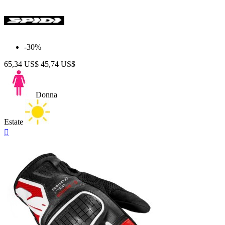
-30%
65,34 US$
45,74 US$
Donna
Estate
Anteprima
