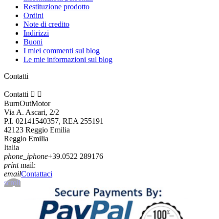
Restituzione prodotto
Ordini
Note di credito
Indirizzi
Buoni
I miei commenti sul blog
Le mie informazioni sul blog
Contatti
Contatti


BurnOutMotor
Via A. Ascari, 2/2
P.I. 02141540357, REA 255191
42123 Reggio Emilia
Reggio Emilia
Italia
phone_iphone
+39.0522 289176
print
mail:
email
Contattaci
scroll