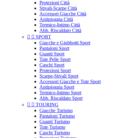
Protezioni Città
Stivali-Scarpe Città
Accessori Giacche Città
Antipioggia Città
Termico-Intimo Città
Abb. Riscaldato Città


SPORT
Giacche e Giubbotti Sport
Pantaloni Sport
Guanti Sport
Tute Pelle Sport
Caschi Sport
Protezioni Sport
Scarpe-Stivali Sport
Accessori Giacche e Tute Sport
Antipioggia Sport
Termico-Intimo Sport
Abb. Riscaldato Sport


TOURING
Giacche Turismo
Pantaloni Turismo
Guanti Turismo
Tute Turismo
Caschi Turismo