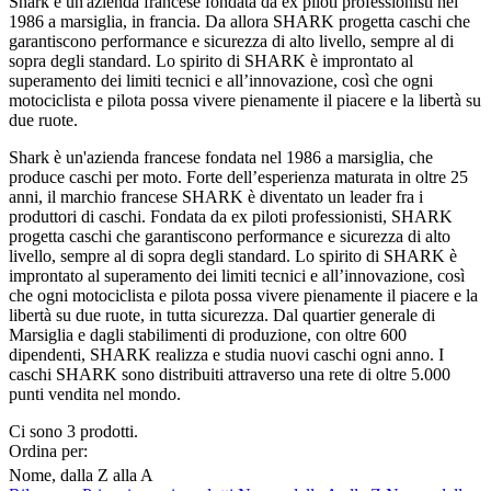
Shark è un'azienda francese fondata da ex piloti professionisti nel
1986 a marsiglia, in francia. Da allora SHARK progetta caschi che
garantiscono performance e sicurezza di alto livello, sempre al di
sopra degli standard. Lo spirito di SHARK è improntato al
superamento dei limiti tecnici e all’innovazione, così che ogni
motociclista e pilota possa vivere pienamente il piacere e la libertà su
due ruote.
Shark è un'azienda francese fondata nel 1986 a marsiglia, che
produce caschi per moto. Forte dell’esperienza maturata in oltre 25
anni, il marchio francese SHARK è diventato un leader fra i
produttori di caschi. Fondata da ex piloti professionisti, SHARK
progetta caschi che garantiscono performance e sicurezza di alto
livello, sempre al di sopra degli standard. Lo spirito di SHARK è
improntato al superamento dei limiti tecnici e all’innovazione, così
che ogni motociclista e pilota possa vivere pienamente il piacere e la
libertà su due ruote, in tutta sicurezza. Dal quartier generale di
Marsiglia e dagli stabilimenti di produzione, con oltre 600
dipendenti, SHARK realizza e studia nuovi caschi ogni anno. I
caschi SHARK sono distribuiti attraverso una rete di oltre 5.000
punti vendita nel mondo.
Ci sono 3 prodotti.
Ordina per:
Nome, dalla Z alla A