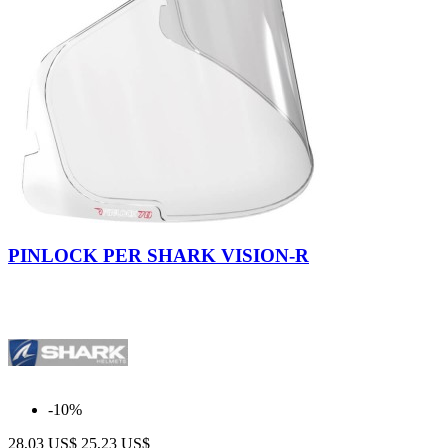
PINLOCK PER SHARK VISION-R
-10%
28,03 US$
25,23 US$