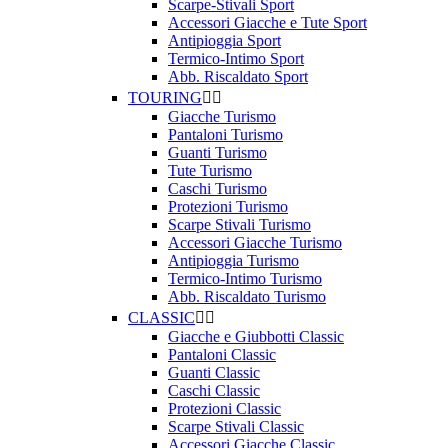
Scarpe-Stivali Sport
Accessori Giacche e Tute Sport
Antipioggia Sport
Termico-Intimo Sport
Abb. Riscaldato Sport
TOURING


Giacche Turismo
Pantaloni Turismo
Guanti Turismo
Tute Turismo
Caschi Turismo
Protezioni Turismo
Scarpe Stivali Turismo
Accessori Giacche Turismo
Antipioggia Turismo
Termico-Intimo Turismo
Abb. Riscaldato Turismo
CLASSIC


Giacche e Giubbotti Classic
Pantaloni Classic
Guanti Classic
Caschi Classic
Protezioni Classic
Scarpe Stivali Classic
Accessori Giacche Classic