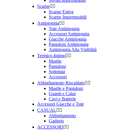
Stivali Impermeabili
Scarpe


Scarpe Estive
Scarpe Impermeabili
Antipioggia


Tute Antipioggia
Accessori Antipioggia
Giacche Antipioggia
Pantaloni Antipioggia
Antipioggia Alta Visibilità
Termico-Intimo


Maglie
Pantaloni
Sottotuta
Accessori
Abbigliamento Riscaldato


Maglie e Pantaloni
Guanti e Calze
Cavi e Batterie
Accessori Giacche e Tute
CASUAL


Abbigliamento
Gadgets
ACCESSORI

