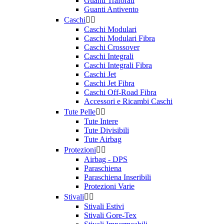
Guanti Traforati
Guanti Antivento
Caschi


Caschi Modulari
Caschi Modulari Fibra
Caschi Crossover
Caschi Integrali
Caschi Integrali Fibra
Caschi Jet
Caschi Jet Fibra
Caschi Off-Road Fibra
Accessori e Ricambi Caschi
Tute Pelle


Tute Intere
Tute Divisibili
Tute Airbag
Protezioni


Airbag - DPS
Paraschiena
Paraschiena Inseribili
Protezioni Varie
Stivali


Stivali Estivi
Stivali Gore-Tex