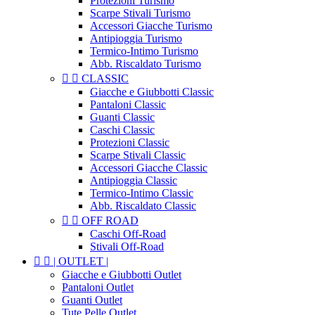
Protezioni Turismo
Scarpe Stivali Turismo
Accessori Giacche Turismo
Antipioggia Turismo
Termico-Intimo Turismo
Abb. Riscaldato Turismo


CLASSIC
Giacche e Giubbotti Classic
Pantaloni Classic
Guanti Classic
Caschi Classic
Protezioni Classic
Scarpe Stivali Classic
Accessori Giacche Classic
Antipioggia Classic
Termico-Intimo Classic
Abb. Riscaldato Classic


OFF ROAD
Caschi Off-Road
Stivali Off-Road


| OUTLET |
Giacche e Giubbotti Outlet
Pantaloni Outlet
Guanti Outlet
Tute Pelle Outlet