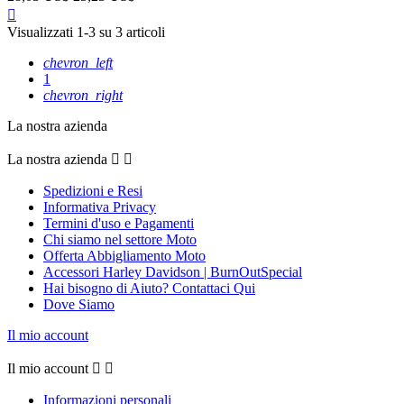
Anteprima

Visualizzati 1-3 su 3 articoli
chevron_left
1
chevron_right
La nostra azienda
La nostra azienda


Spedizioni e Resi
Informativa Privacy
Termini d'uso e Pagamenti
Chi siamo nel settore Moto
Offerta Abbigliamento Moto
Accessori Harley Davidson | BurnOutSpecial
Hai bisogno di Aiuto? Contattaci Qui
Dove Siamo
Il mio account
Il mio account


Informazioni personali