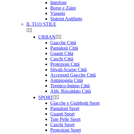
Interfoni
Borse e Zaini
Viaggio
Sistemi Antifurto
IL TUO STILE


URBAN


Giacche Città
Pantaloni Città
Guanti Città
Caschi Città
Protezioni Città
Stivali-Scarpe Città
Accessori Giacche Città
Antipioggia Città
Termico-Intimo Città
Abb. Riscaldato Città
SPORT


Giacche e Giubbotti Sport
Pantaloni Sport
Guanti Sport
Tute Pelle Sport
Caschi Sport
Protezioni Sport