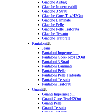
Giacche Airbag
Tipologia
Giacche Impermeabili
Giacche 3 Strati
Visiere
3
Giacche Gore-Tex/H2Out
Giacche Laminate
Giacche Pelle
Prezzo
Giacche Pelle Traforata
Giacche Tessuto
$
$
Giacche Traforate
Visualizza i prodotti a
3
Pantaloni


Jeans
Pantaloni Impermeabili
Pantaloni Gore-Tex/H2Out
Pantaloni 3 Strati
Pantaloni Laminati
Pantaloni Pelle
Pantaloni Pelle Traforata
Pantaloni Tessuto
Pantaloni Traforati
Guanti


Guanti Impermeabili
Guanti Gore-Tex/H2Out
Guanti Pelle
Guanti Tessuto