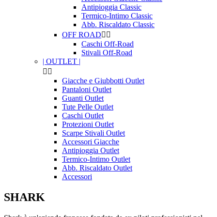
Antipioggia Classic
Termico-Intimo Classic
Abb. Riscaldato Classic
OFF ROAD


Caschi Off-Road
Stivali Off-Road
| OUTLET |


Giacche e Giubbotti Outlet
Pantaloni Outlet
Guanti Outlet
Tute Pelle Outlet
Caschi Outlet
Protezioni Outlet
Scarpe Stivali Outlet
Accessori Giacche
Antipioggia Outlet
Termico-Intimo Outlet
Abb. Riscaldato Outlet
Accessori
SHARK