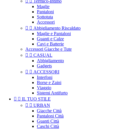


Termico-Intimo
Maglie
Pantaloni
Sottotuta
Accessori


Abbigliamento Riscaldato
Maglie e Pantaloni
Guanti e Calze
Cavi e Batterie
Accessori Giacche e Tute


CASUAL
Abbigliamento
Gadgets


ACCESSORI
Interfoni
Borse e Zaini
Viaggio
Sistemi Antifurto


IL TUO STILE


URBAN
Giacche Città
Pantaloni Città
Guanti Città
Caschi Città