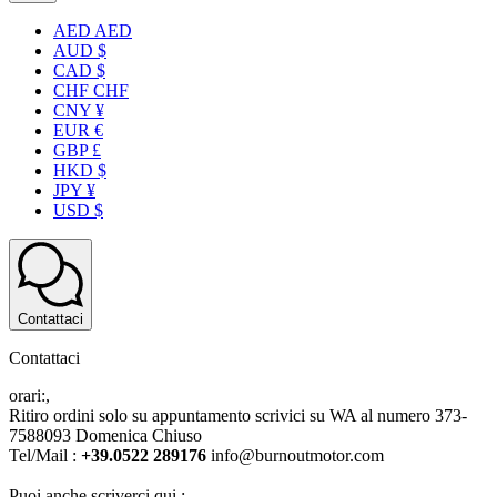
AED AED
AUD $
CAD $
CHF CHF
CNY ¥
EUR €
GBP £
HKD $
JPY ¥
USD $
Contattaci
Contattaci
orari:,
Ritiro ordini solo su appuntamento scrivici su WA al numero 373-
7588093 Domenica Chiuso
Tel/Mail :
+39.0522 289176
info@burnoutmotor.com
Puoi anche scriverci qui :