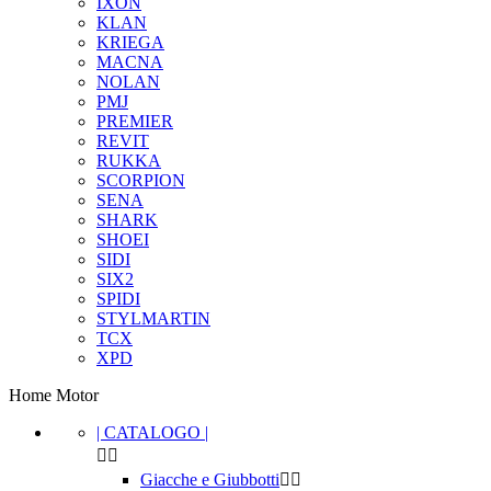
IXON
KLAN
KRIEGA
MACNA
NOLAN
PMJ
PREMIER
REVIT
RUKKA
SCORPION
SENA
SHARK
SHOEI
SIDI
SIX2
SPIDI
STYLMARTIN
TCX
XPD
Home Motor
| CATALOGO |


Cancella filtri
Giacche e Giubbotti

