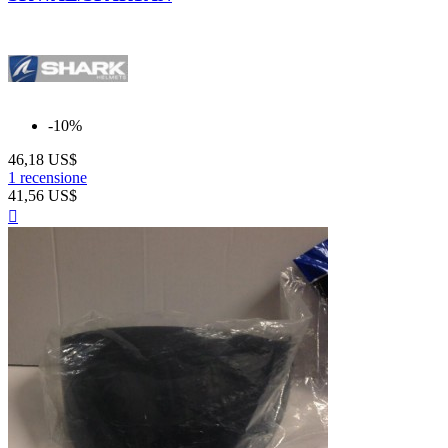
-10%
46,18 US$
1 recensione
41,56 US$
Anteprima
