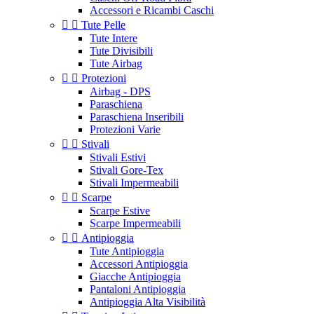
Accessori e Ricambi Caschi


Tute Pelle
Tute Intere
Tute Divisibili
Tute Airbag


Protezioni
Airbag - DPS
Paraschiena
Paraschiena Inseribili
Protezioni Varie


Stivali
Stivali Estivi
Stivali Gore-Tex
Stivali Impermeabili


Scarpe
Scarpe Estive
Scarpe Impermeabili


Antipioggia
Tute Antipioggia
Accessori Antipioggia
Giacche Antipioggia
Pantaloni Antipioggia
Antipioggia Alta Visibilità