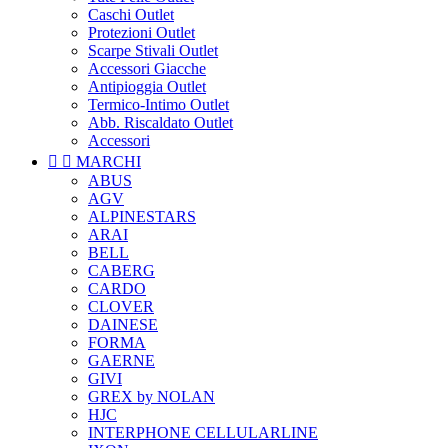
Caschi Outlet
Protezioni Outlet
Scarpe Stivali Outlet
Accessori Giacche
Antipioggia Outlet
Termico-Intimo Outlet
Abb. Riscaldato Outlet
Accessori


MARCHI
ABUS
AGV
ALPINESTARS
ARAI
BELL
CABERG
CARDO
CLOVER
DAINESE
FORMA
GAERNE
GIVI
GREX by NOLAN
HJC
INTERPHONE CELLULARLINE