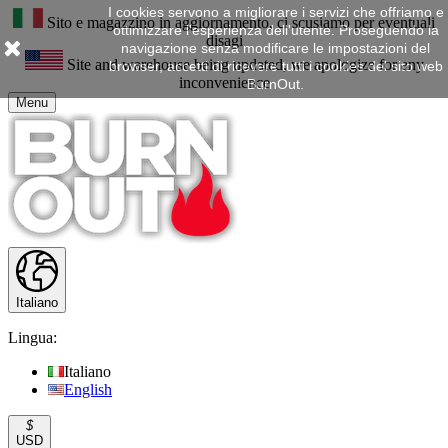
I cookies servono a migliorare i servizi che offriamo e
Sito e magazzino in aggiornamento, ci scusiamo per eventuali
ottimizzare l'esperienza dell'utente. Proseguendo la
disagi
navigazione senza modificare le impostazioni del
Site and warehouse being updated, we apologize for any
browser, accetti di ricevere tutti i cookies del sito web
inconvenience
BurnOut.
Menu
Italiano
Lingua:
Italiano
English
$
USD