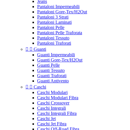
Jeans
Pantaloni Impermeabili
Pantaloni Gore-Tex/H2Out
Pantaloni 3 Strati
Pantaloni Laminati
Pantaloni Pelle
Pantaloni Pelle Traforata
Pantaloni Tessuto
Pantaloni Traforati


Guanti
Guanti Impermeabili
Guanti Gore-Tex/H2Out
Guanti Pelle
Guanti Tessuto
Guanti Traforati
Guanti Antivento


Caschi
Caschi Modulari
Caschi Modulari Fibra
Caschi Crossover
Caschi Integrali
Caschi Integrali Fibra
Caschi Jet
Caschi Jet Fibra
Caschi Off-Road Fibra