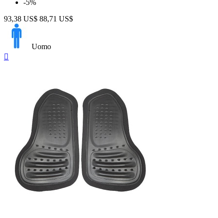
-5%
93,38 US$
88,71 US$
Uomo
Anteprima
