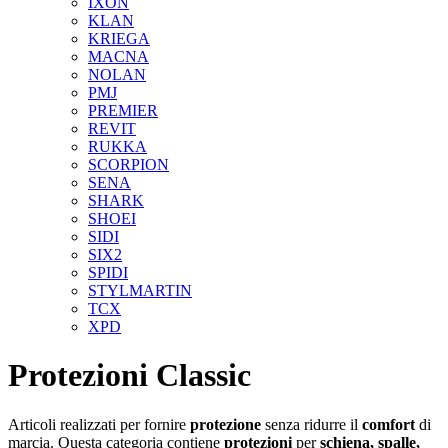
IXON
KLAN
KRIEGA
MACNA
NOLAN
PMJ
PREMIER
REVIT
RUKKA
SCORPION
SENA
SHARK
SHOEI
SIDI
SIX2
SPIDI
STYLMARTIN
TCX
XPD
Protezioni Classic
Articoli realizzati per fornire
protezione
senza ridurre il
comfort
di
marcia. Questa categoria contiene
protezioni
per
schiena, spalle,