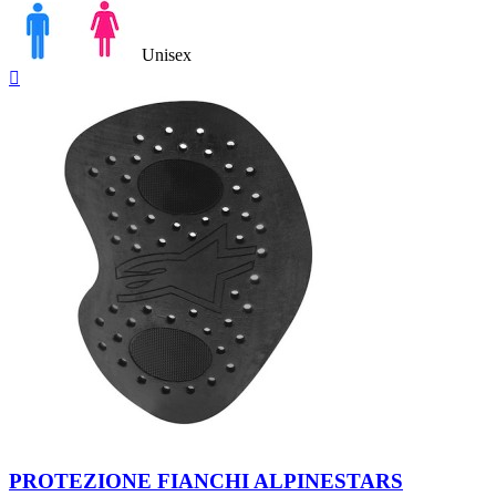
Unisex
Anteprima

Black
PROTEZIONE FIANCHI ALPINESTARS