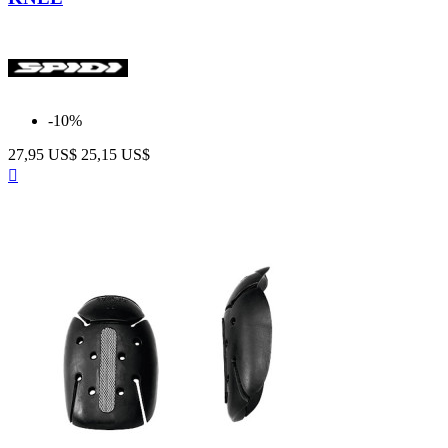
-10%
27,95 US$
25,15 US$
Anteprima
