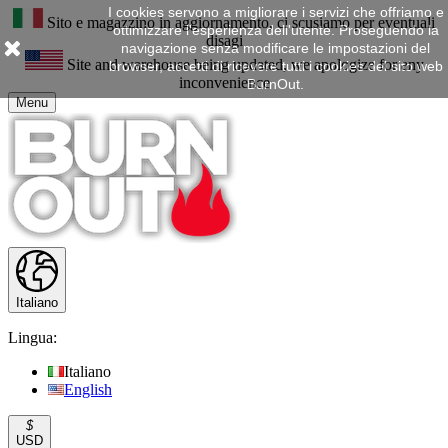
I cookies servono a migliorare i servizi che offriamo e
Sito e magazzino in aggiornamento, ci scusiamo per eventuali
ottimizzare l'esperienza dell'utente. Proseguendo la
disagi
navigazione senza modificare le impostazioni del
Site and warehouse being updated, we apologize for any
browser, accetti di ricevere tutti i cookies del sito web
inconvenience
BurnOut.
Menu
Italiano
Lingua:
Italiano
English
$
USD