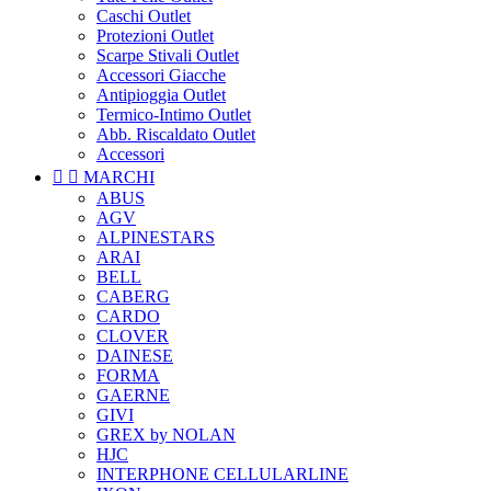
Caschi Outlet
Protezioni Outlet
Scarpe Stivali Outlet
Accessori Giacche
Antipioggia Outlet
Termico-Intimo Outlet
Abb. Riscaldato Outlet
Accessori


MARCHI
ABUS
AGV
ALPINESTARS
ARAI
BELL
CABERG
CARDO
CLOVER
DAINESE
FORMA
GAERNE
GIVI
GREX by NOLAN
HJC
INTERPHONE CELLULARLINE