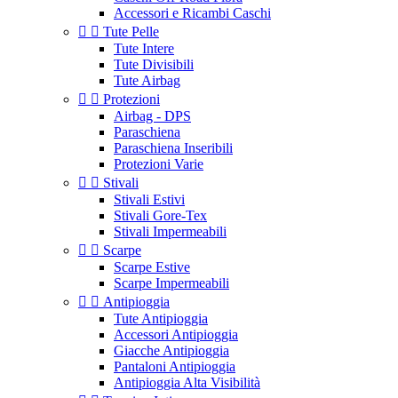
Accessori e Ricambi Caschi


Tute Pelle
Tute Intere
Tute Divisibili
Tute Airbag


Protezioni
Airbag - DPS
Paraschiena
Paraschiena Inseribili
Protezioni Varie


Stivali
Stivali Estivi
Stivali Gore-Tex
Stivali Impermeabili


Scarpe
Scarpe Estive
Scarpe Impermeabili


Antipioggia
Tute Antipioggia
Accessori Antipioggia
Giacche Antipioggia
Pantaloni Antipioggia
Antipioggia Alta Visibilità