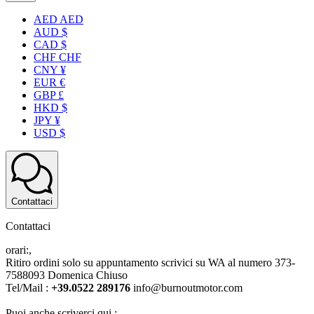
AED AED
AUD $
CAD $
CHF CHF
CNY ¥
EUR €
GBP £
HKD $
JPY ¥
USD $
Contattaci
Contattaci
orari:,
Ritiro ordini solo su appuntamento scrivici su WA al numero 373-
7588093 Domenica Chiuso
Tel/Mail :
+39.0522 289176
info@burnoutmotor.com
Puoi anche scriverci qui :