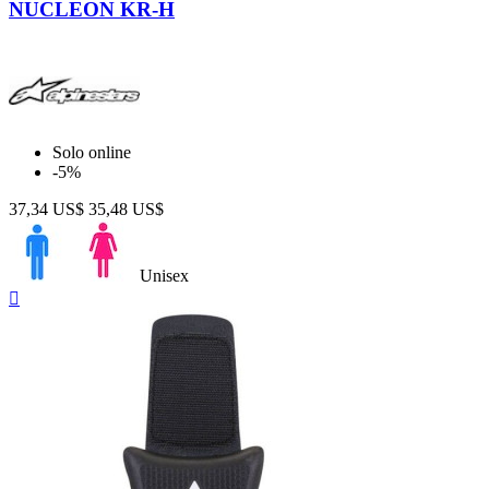
NUCLEON KR-H
Solo online
-5%
37,34 US$
35,48 US$
Unisex
Anteprima
