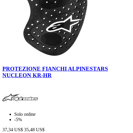
Black
-
PROTEZIONE FIANCHI ALPINESTARS
White
NUCLEON KR-HR
Solo online
-5%
37,34 US$
35,48 US$