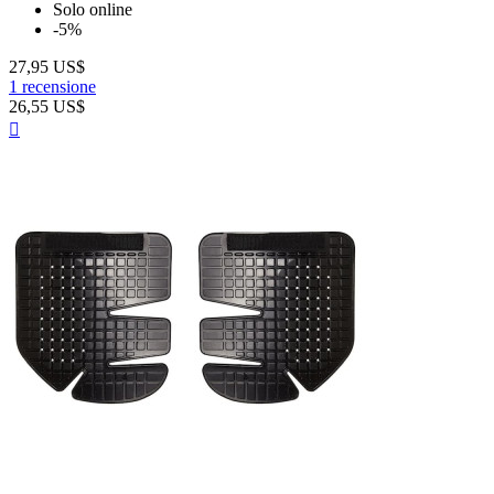
Solo online
AirBag
2
-5%
Tipologia Protezione
27,95 US$
1 recensione
Airbag - DPS
1
26,55 US$
Fianchi
6
Anteprima

Ginocchia
4
Gomiti/Ginocchia
1
Lombare
1
Schiena
6
Schiena Inseribile
7
Spalle
1
Torace
5
Taglia
Prezzo
$
$
Visualizza i prodotti a
43