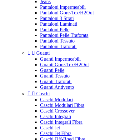
Jeans
Pantaloni Impermeabili
Pantaloni Gore-Tex/H2Out
Pantaloni 3 Strati
Pantaloni Laminati
Pantaloni Pelle
Pantaloni Pelle Traforata
Pantaloni Tessuto
Pantaloni Traforati


Guanti
Guanti Impermeabili
Guanti Gore-Tex/H2Out
Guanti Pelle
Guanti Tessuto
Guanti Traforati
Guanti Antivento


Caschi
Caschi Modulari
Caschi Modulari Fibra
Caschi Crossover
Caschi Integrali
Caschi Integrali Fibra
Caschi Jet
Caschi Jet Fibra
Caschi Off-Road Fibra