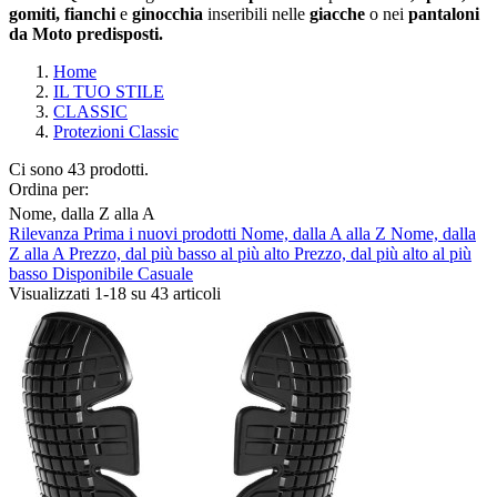
gomiti, fianchi
e
ginocchia
inseribili nelle
giacche
o nei
pantaloni
da Moto predisposti.
Home
IL TUO STILE
CLASSIC
Protezioni Classic
Ci sono 43 prodotti.
Ordina per:
Nome, dalla Z alla A
Rilevanza
Prima i nuovi prodotti
Nome, dalla A alla Z
Nome, dalla
Cancella filtri
Z alla A
Prezzo, dal più basso al più alto
Prezzo, dal più alto al più
basso
Disponibile
Casuale
Composizione
Visualizzati 1-18 su 43 articoli
Antivento
1
Produttori
ABUS
0
AGV
0
ALPINESTARS
8
ARAI
0