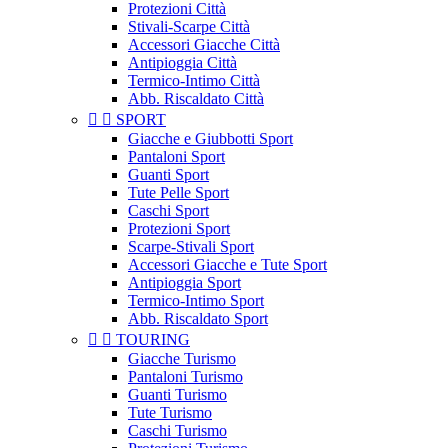
Protezioni Città
Stivali-Scarpe Città
Accessori Giacche Città
Antipioggia Città
Termico-Intimo Città
Abb. Riscaldato Città


SPORT
Giacche e Giubbotti Sport
Pantaloni Sport
Guanti Sport
Tute Pelle Sport
Caschi Sport
Protezioni Sport
Scarpe-Stivali Sport
Accessori Giacche e Tute Sport
Antipioggia Sport
Termico-Intimo Sport
Abb. Riscaldato Sport


TOURING
Giacche Turismo
Pantaloni Turismo
Guanti Turismo
Tute Turismo
Caschi Turismo