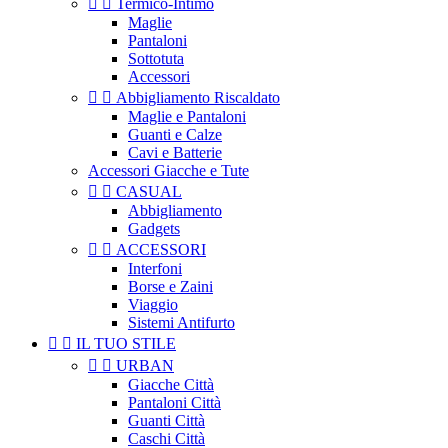


Termico-Intimo
Maglie
Pantaloni
Sottotuta
Accessori


Abbigliamento Riscaldato
Maglie e Pantaloni
Guanti e Calze
Cavi e Batterie
Accessori Giacche e Tute


CASUAL
Abbigliamento
Gadgets


ACCESSORI
Interfoni
Borse e Zaini
Viaggio
Sistemi Antifurto


IL TUO STILE


URBAN
Giacche Città
Pantaloni Città
Guanti Città
Caschi Città