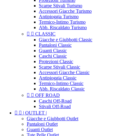
Protezioni Turismo
Scarpe Stivali Turismo
Accessori Giacche Turismo
Antipioggia Turismo
Termico-Intimo Turismo
Abb. Riscaldato Turismo


CLASSIC
Giacche e Giubbotti Classic
Pantaloni Classic
Guanti Classic
Caschi Classic
Protezioni Classic
Scarpe Stivali Classic
Accessori Giacche Classic
Antipioggia Classic
Termico-Intimo Classic
Abb. Riscaldato Classic


OFF ROAD
Caschi Off-Road
Stivali Off-Road


| OUTLET |
Giacche e Giubbotti Outlet
Pantaloni Outlet
Guanti Outlet
Tute Pelle Outlet