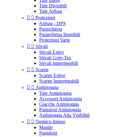
Tute Intere
Tute Divisibili
Tute Airbag


Protezioni
Airbag - DPS
Paraschiena
Paraschiena Inseribili
Protezioni Varie


Stivali
Stivali Estivi
Stivali Gore-Tex
Stivali Impermeabili


Scarpe
Scarpe Estive
Scarpe Impermeabili


Antipioggia
Tute Antipioggia
Accessori Antipioggia
Giacche Antipioggia
Pantaloni Antipioggia
Antipioggia Alta Visibilità


Termico-Intimo
Maglie
Pantaloni