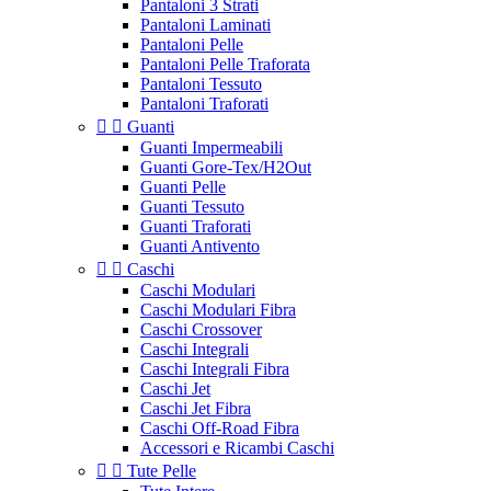
Pantaloni 3 Strati
Pantaloni Laminati
Pantaloni Pelle
Pantaloni Pelle Traforata
Pantaloni Tessuto
Pantaloni Traforati


Guanti
Guanti Impermeabili
Guanti Gore-Tex/H2Out
Guanti Pelle
Guanti Tessuto
Guanti Traforati
Guanti Antivento


Caschi
Caschi Modulari
Caschi Modulari Fibra
Caschi Crossover
Caschi Integrali
Caschi Integrali Fibra
Caschi Jet
Caschi Jet Fibra
Caschi Off-Road Fibra
Accessori e Ricambi Caschi


Tute Pelle