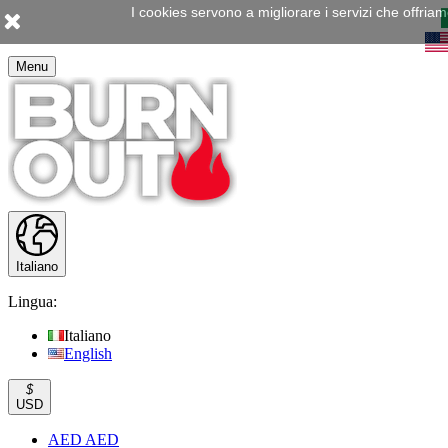
I cookies servono a migliorare i servizi che offria
Menu
Italiano
Lingua:
Italiano
English
$
USD
AED AED