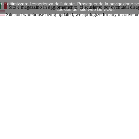
mo e ottimizzare l'esperienza dell'utente. Proseguendo la navigazione senz
Sito e magazzino in aggiornamento, ci scusiamo per eventuali disa
cookies del sito web BurnOut.
Site and warehouse being updated, we apologize for any inconveni