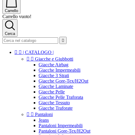
Carrello
Carrello vuoto!
Cerca



| CATALOGO |


Giacche e Giubbotti
Giacche Airbag
Giacche Impermeabili
Giacche 3 Strati
Giacche Gore-Tex/H2Out
Giacche Laminate
Giacche Pelle
Giacche Pelle Traforata
Giacche Tessuto
Giacche Traforate


Pantaloni
Jeans
Pantaloni Impermeabili
Pantaloni Gore-Tex/H2Out