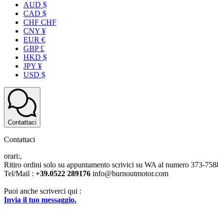
AUD $
CAD $
CHF CHF
CNY ¥
EUR €
GBP £
HKD $
JPY ¥
USD $
Contattaci
Contattaci
orari:,
Ritiro ordini solo su appuntamento scrivici su WA al numero 373-7
Tel/Mail :
+39.0522 289176
info@burnoutmotor.com
Puoi anche scriverci qui :
Invia il tuo messaggio.