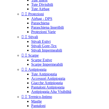
Tute Intere
Tute Divisibili
Tute Airbag


Protezioni
Airbag - DPS
Paraschiena
Paraschiena Inseribili
Protezioni Varie


Stivali
Stivali Estivi
Stivali Gore-Tex
Stivali Impermeabili


Scarpe
Scarpe Estive
Scarpe Impermeabili


Antipioggia
Tute Antipioggia
Accessori Antipioggia
Giacche Antipioggia
Pantaloni Antipioggia
Antipioggia Alta Visibilità


Termico-Intimo
Maglie
Pantaloni