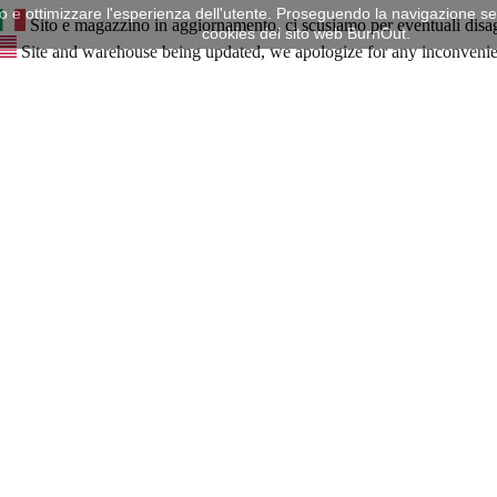
mo e ottimizzare l'esperienza dell'utente. Proseguendo la navigazione senz
Sito e magazzino in aggiornamento, ci scusiamo per eventuali disa
cookies del sito web BurnOut.
Site and warehouse being updated, we apologize for any inconveni