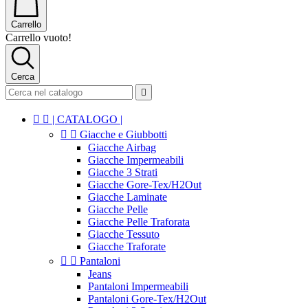
Carrello
Carrello vuoto!
Cerca



| CATALOGO |


Giacche e Giubbotti
Giacche Airbag
Giacche Impermeabili
Giacche 3 Strati
Giacche Gore-Tex/H2Out
Giacche Laminate
Giacche Pelle
Giacche Pelle Traforata
Giacche Tessuto
Giacche Traforate


Pantaloni
Jeans
Pantaloni Impermeabili
Pantaloni Gore-Tex/H2Out