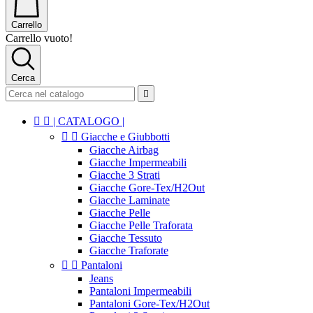
Carrello
Carrello vuoto!
Cerca



| CATALOGO |


Giacche e Giubbotti
Giacche Airbag
Giacche Impermeabili
Giacche 3 Strati
Giacche Gore-Tex/H2Out
Giacche Laminate
Giacche Pelle
Giacche Pelle Traforata
Giacche Tessuto
Giacche Traforate


Pantaloni
Jeans
Pantaloni Impermeabili
Pantaloni Gore-Tex/H2Out