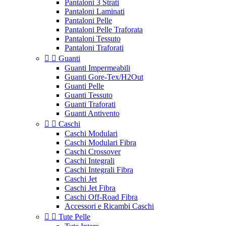
Pantaloni 3 Strati
Pantaloni Laminati
Pantaloni Pelle
Pantaloni Pelle Traforata
Pantaloni Tessuto
Pantaloni Traforati


Guanti
Guanti Impermeabili
Guanti Gore-Tex/H2Out
Guanti Pelle
Guanti Tessuto
Guanti Traforati
Guanti Antivento


Caschi
Caschi Modulari
Caschi Modulari Fibra
Caschi Crossover
Caschi Integrali
Caschi Integrali Fibra
Caschi Jet
Caschi Jet Fibra
Caschi Off-Road Fibra
Accessori e Ricambi Caschi


Tute Pelle