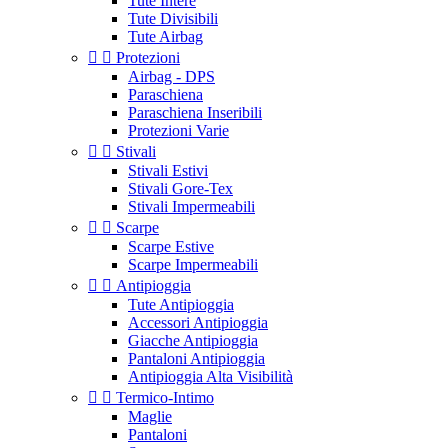
Tute Intere
Tute Divisibili
Tute Airbag


Protezioni
Airbag - DPS
Paraschiena
Paraschiena Inseribili
Protezioni Varie


Stivali
Stivali Estivi
Stivali Gore-Tex
Stivali Impermeabili


Scarpe
Scarpe Estive
Scarpe Impermeabili


Antipioggia
Tute Antipioggia
Accessori Antipioggia
Giacche Antipioggia
Pantaloni Antipioggia
Antipioggia Alta Visibilità


Termico-Intimo
Maglie
Pantaloni