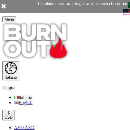
I cookies servono a migliorare i servizi che offria
Menu
Italiano
Lingua:
Italiano
English
$
USD
AED AED