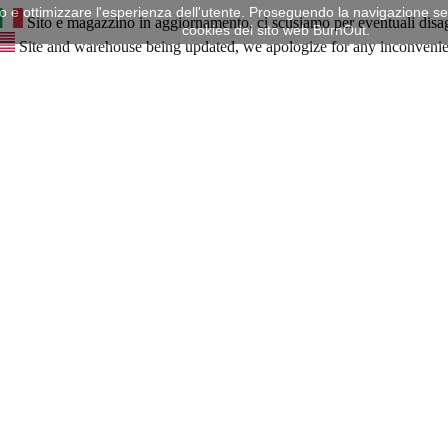
mo e ottimizzare l'esperienza dell'utente. Proseguendo la navigazione senz
Sito e magazzino in aggiornamento, ci scusiamo per eventuali disa
cookies del sito web BurnOut.
Site and warehouse being updated, we apologize for any inconveni