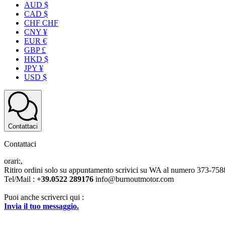
AUD $
CAD $
CHF CHF
CNY ¥
EUR €
GBP £
HKD $
JPY ¥
USD $
Contattaci
Contattaci
orari:,
Ritiro ordini solo su appuntamento scrivici su WA al numero 373-7
Tel/Mail :
+39.0522 289176
info@burnoutmotor.com
Puoi anche scriverci qui :
Invia il tuo messaggio.