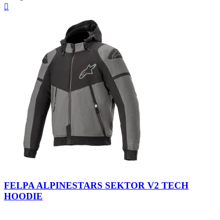
Anteprima

Black-
Tar
Forest-
Bright
Gray-
Black-
FELPA ALPINESTARS SEKTOR V2 TECH
Red
Black-
Orange
HOODIE
Yellow
Fluo
Fluo