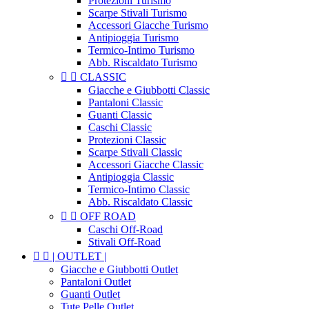
Protezioni Turismo
Scarpe Stivali Turismo
Accessori Giacche Turismo
Antipioggia Turismo
Termico-Intimo Turismo
Abb. Riscaldato Turismo


CLASSIC
Giacche e Giubbotti Classic
Pantaloni Classic
Guanti Classic
Caschi Classic
Protezioni Classic
Scarpe Stivali Classic
Accessori Giacche Classic
Antipioggia Classic
Termico-Intimo Classic
Abb. Riscaldato Classic


OFF ROAD
Caschi Off-Road
Stivali Off-Road


| OUTLET |
Giacche e Giubbotti Outlet
Pantaloni Outlet
Guanti Outlet
Tute Pelle Outlet