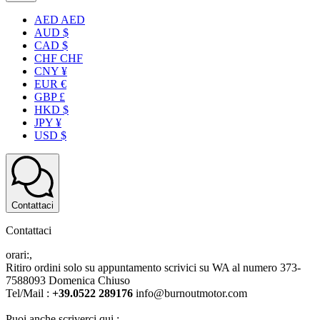
AED AED
AUD $
CAD $
CHF CHF
CNY ¥
EUR €
GBP £
HKD $
JPY ¥
USD $
Contattaci
Contattaci
orari:,
Ritiro ordini solo su appuntamento scrivici su WA al numero 373-
7588093 Domenica Chiuso
Tel/Mail :
+39.0522 289176
info@burnoutmotor.com
Puoi anche scriverci qui :