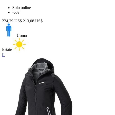
Solo online
-5%
224,29 US$
213,08 US$
Uomo
Estate
Anteprima
