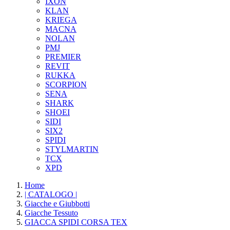
IXON
KLAN
KRIEGA
MACNA
NOLAN
PMJ
PREMIER
REVIT
RUKKA
SCORPION
SENA
SHARK
SHOEI
SIDI
SIX2
SPIDI
STYLMARTIN
TCX
XPD
Home
| CATALOGO |
Giacche e Giubbotti
Giacche Tessuto
GIACCA SPIDI CORSA TEX