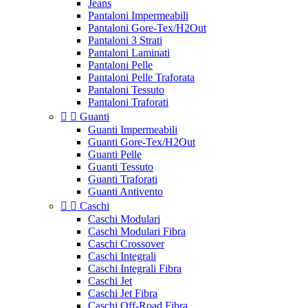
Jeans
Pantaloni Impermeabili
Pantaloni Gore-Tex/H2Out
Pantaloni 3 Strati
Pantaloni Laminati
Pantaloni Pelle
Pantaloni Pelle Traforata
Pantaloni Tessuto
Pantaloni Traforati


Guanti
Guanti Impermeabili
Guanti Gore-Tex/H2Out
Guanti Pelle
Guanti Tessuto
Guanti Traforati
Guanti Antivento


Caschi
Caschi Modulari
Caschi Modulari Fibra
Caschi Crossover
Caschi Integrali
Caschi Integrali Fibra
Caschi Jet
Caschi Jet Fibra
Caschi Off-Road Fibra