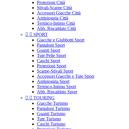
Protezioni Città
Stivali-Scarpe Città
Accessori Giacche Città
Antipioggia Città
Termico-Intimo Città
Abb. Riscaldato Città


SPORT
Giacche e Giubbotti Sport
Pantaloni Sport
Guanti Sport
Tute Pelle Sport
Caschi Sport
Protezioni Sport
Scarpe-Stivali Sport
Accessori Giacche e Tute Sport
Antipioggia Sport
Termico-Intimo Sport
Abb. Riscaldato Sport


TOURING
Giacche Turismo
Pantaloni Turismo
Guanti Turismo
Tute Turismo
Caschi Turismo