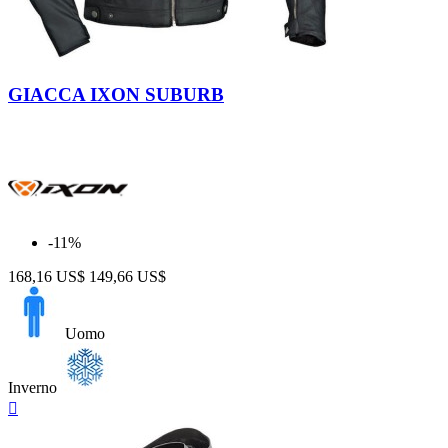
Nero
GIACCA IXON SUBURB
-11%
168,16 US$
149,66 US$
Uomo
Inverno
Anteprima
