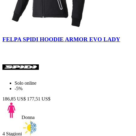
Nero
Nero-
Bianco
FELPA SPIDI HOODIE ARMOR EVO LADY
Solo online
-5%
186,85 US$
177,51 US$
Donna
4 Stagioni