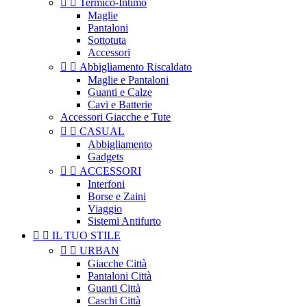


Termico-Intimo
Maglie
Pantaloni
Sottotuta
Accessori


Abbigliamento Riscaldato
Maglie e Pantaloni
Guanti e Calze
Cavi e Batterie
Accessori Giacche e Tute


CASUAL
Abbigliamento
Gadgets


ACCESSORI
Interfoni
Borse e Zaini
Viaggio
Sistemi Antifurto


IL TUO STILE


URBAN
Giacche Città
Pantaloni Città
Guanti Città
Caschi Città