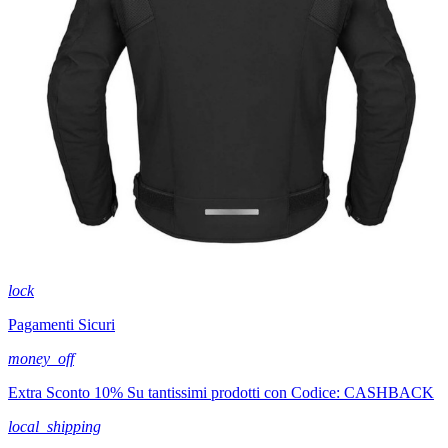
lock
Pagamenti Sicuri
money_off
Extra Sconto 10% Su tantissimi prodotti con Codice: CASHBACK
local_shipping