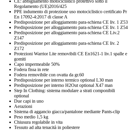
CE: abbigliamento motociclistico protettivo sotto il
Regolamento (UE)2016/425
PPE indumento di protezione uso motociclistico certificato Pr
En 17092-4:2017 di classe A
Predisposizione per alloggiamento para-schiena CE liv. 1 Z53
Predisposizione per alloggiamento para-schiena CE liv. 1 Z54
Predisposizione per alloggiamento para-schiena CE Liv.2
Z147
Predisposizione per alloggiamento para-schiena CE liv. 2
Z172
Protezioni Warrior Lite removibili CE En1621-1 liv.1 spalle e
gomiti
Capo impermeabile 50%
Fodera fissa in rete
Fodera removibile con ovatta da gr.60
Predisposizione per interno termico optional L30 man
Predisposizione per interno H2Out optional X47 man
Step In Clothing: sistema modulare a strati componibili
optional
Due capi in uno
Aerazioni
Sistema di aggancio giacca/pantalone mediante Pants-clip
Peso medio 1,5 kg
Chiusura regolabile in vita
Tessuto ad alta tenacità in poliestere