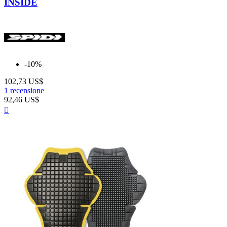
INSIDE
-10%
102,73 US$
1 recensione
92,46 US$
Anteprima
