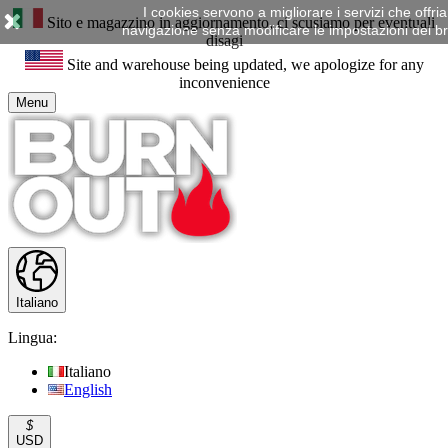
I cookies servono a migliorare i servizi che offr
Sito e magazzino in aggiornamento, ci scusiamo per eventuali
navigazione senza modificare le impostazioni del brow
disagi
Site and warehouse being updated, we apologize for any
inconvenience
Menu
Italiano
Lingua:
Italiano
English
$
USD