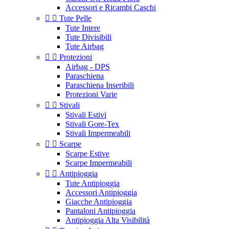
Accessori e Ricambi Caschi


Tute Pelle
Tute Intere
Tute Divisibili
Tute Airbag


Protezioni
Airbag - DPS
Paraschiena
Paraschiena Inseribili
Protezioni Varie


Stivali
Stivali Estivi
Stivali Gore-Tex
Stivali Impermeabili


Scarpe
Scarpe Estive
Scarpe Impermeabili


Antipioggia
Tute Antipioggia
Accessori Antipioggia
Giacche Antipioggia
Pantaloni Antipioggia
Antipioggia Alta Visibilità