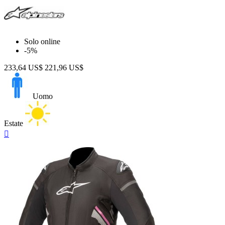
Solo online
-5%
233,64 US$
221,96 US$
Uomo
Estate
Anteprima
