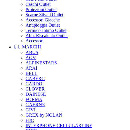
Caschi Outlet
Protezioni Outlet
Scarpe Stivali Outlet
Accessori Giacche
Antipioggia Outlet
Termico-Intimo Outlet
Abb. Riscaldato Outlet
Accessori


MARCHI
ABUS
AGV
ALPINESTARS
ARAI
BELL
CABERG
CARDO
CLOVER
DAINESE
FORMA
GAERNE
GIVI
GREX by NOLAN
HJC
INTERPHONE CELLULARLINE