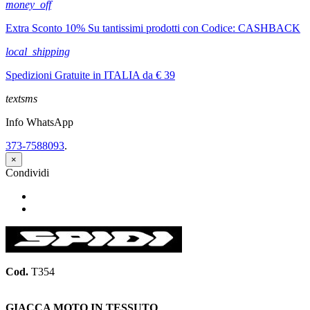
money_off
Extra Sconto 10% Su tantissimi prodotti con Codice: CASHBACK
local_shipping
Spedizioni Gratuite in ITALIA da € 39
textsms
Info WhatsApp
373-7588093
.
×
Condividi
Condividi
Twitta
Cod.
T354
GIACCA MOTO IN TESSUTO