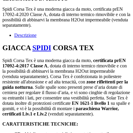
Spidi Corsa Tex è una moderna giacca da moto, certificata prEN
17092-4:2020 Classe A, dotata di interno termico rimovibile e con la
possibilità di abbinarvi la membrana H2Out impermeabile (venduta
separatamente).
Descrizione
GIACCA
SPIDI
CORSA
TEX
Spidi Corsa Tex è una moderna giacca da moto,
certificata prEN
17092-4:2017 Classe A
, dotata di interno termico rimovibile e con
la possibilità di abbinarvi la membrana H2Out impermeabile
(venduta separatamente). Corsa Tex è confezionata in poliestere
resistente all'abrasione e ad alta tenacità, con
zone riflettenti per la
guida notturna
. Sulle spalle sono presenti prese d’aria dotate di
cerniera per regolare il flusso d’aria, e vi sono cinghie di regolazione
su entrambi i lati, per consentire una vestibilità perfetta. Solar Tex è
dotata inoltre di protezioni certificate
EN 1621-1 livello 1
su spalle e
gomiti, e vi è la possibilità di montare i
paraschiena Warrior,
certificati Liv.1 e Liv.2
(venduti separatamente).
CARATTERISTICHE TECNICHE: