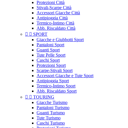
Protezioni Città
Stivali-Scarpe Città
Accessori Giacche Città
Antipioggia Città
Termico-Intimo Città
Abb. Riscaldato Città


SPORT
Giacche e Giubbotti Sport
Pantaloni Sport
Guanti Sport
Tute Pelle Sport
Caschi Sport
Protezioni Sport
Scarpe-Stivali Sport
Accessori Giacche e Tute Sport
Antipioggia Sport
Termico-Intimo Sport
Abb. Riscaldato Sport


TOURING
Giacche Turismo
Pantaloni Turismo
Guanti Turismo
Tute Turismo
Caschi Turismo