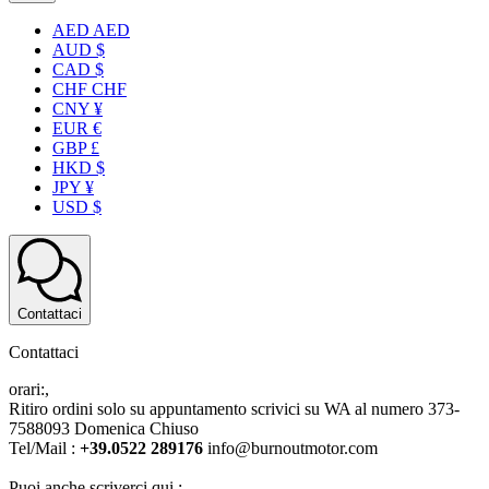
AED AED
AUD $
CAD $
CHF CHF
CNY ¥
EUR €
GBP £
HKD $
JPY ¥
USD $
Contattaci
Contattaci
orari:,
Ritiro ordini solo su appuntamento scrivici su WA al numero 373-
7588093 Domenica Chiuso
Tel/Mail :
+39.0522 289176
info@burnoutmotor.com
Puoi anche scriverci qui :