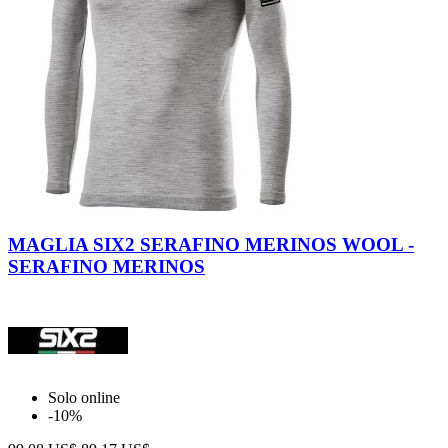
Wool
Wool
Wool
Wool
Gray
Anthracite
Blue
Black
MAGLIA SIX2 SERAFINO MERINOS WOOL -
SERAFINO MERINOS
Solo online
-10%