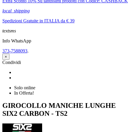
Extra Sconto 10% Su tantissimi prodotti con Codice: CASHBACK
local_shipping
Spedizioni Gratuite in ITALIA da € 39
textsms
Info WhatsApp
373-7588093
.
×
Condividi
Condividi
Twitta
Solo online
In Offerta!
GIROCOLLO MANICHE LUNGHE
SIX2 CARBON - TS2