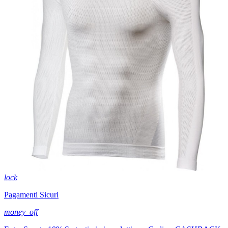
lock
Pagamenti Sicuri
money_off