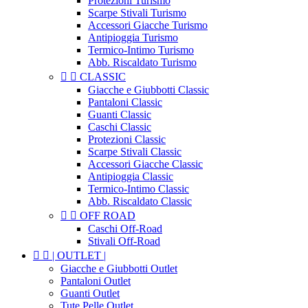
Protezioni Turismo
Scarpe Stivali Turismo
Accessori Giacche Turismo
Antipioggia Turismo
Termico-Intimo Turismo
Abb. Riscaldato Turismo


CLASSIC
Giacche e Giubbotti Classic
Pantaloni Classic
Guanti Classic
Caschi Classic
Protezioni Classic
Scarpe Stivali Classic
Accessori Giacche Classic
Antipioggia Classic
Termico-Intimo Classic
Abb. Riscaldato Classic


OFF ROAD
Caschi Off-Road
Stivali Off-Road


| OUTLET |
Giacche e Giubbotti Outlet
Pantaloni Outlet
Guanti Outlet
Tute Pelle Outlet