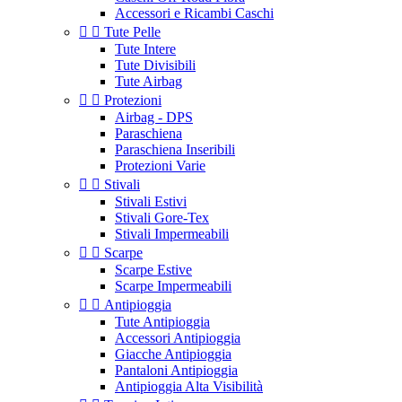
Accessori e Ricambi Caschi


Tute Pelle
Tute Intere
Tute Divisibili
Tute Airbag


Protezioni
Airbag - DPS
Paraschiena
Paraschiena Inseribili
Protezioni Varie


Stivali
Stivali Estivi
Stivali Gore-Tex
Stivali Impermeabili


Scarpe
Scarpe Estive
Scarpe Impermeabili


Antipioggia
Tute Antipioggia
Accessori Antipioggia
Giacche Antipioggia
Pantaloni Antipioggia
Antipioggia Alta Visibilità