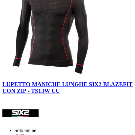
Nero-
Rosso
LUPETTO MANICHE LUNGHE SIX2 BLAZEFIT
CON ZIP - TS13W CU
Solo online