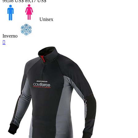
99,08 US$
89,17 US$
Unisex
Inverno
Anteprima
