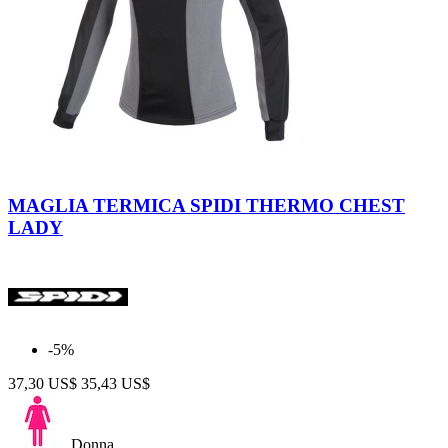
Nero-
Antracite
MAGLIA TERMICA SPIDI THERMO CHEST
LADY
-5%
37,30 US$
35,43 US$
Donna