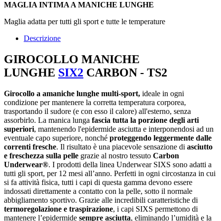
MAGLIA INTIMA A MANICHE
LUNGHE
Maglia adatta per tutti gli sport e tutte le temperature
Descrizione
GIROCOLLO MANICHE
LUNGHE
SIX2
CARBON - TS2
Girocollo a amaniche lunghe multi-sport,
ideale in ogni
condizione per mantenere la corretta temperatura corporea,
trasportando il sudore (e con esso il calore) all'esterno, senza
assorbirlo. La manica lunga
fascia tutta la porzione degli arti
superiori
, mantenendo l'epidermide asciutta e interponendosi ad un
eventuale capo superiore, nonché
proteggendo leggermente dalle
correnti fresche
. Il risultato è una piacevole sensazione di
asciutto
e freschezza sulla pelle
grazie al nostro tessuto
Carbon
Underwear®
. I prodotti della linea Underwear SIXS sono adatti a
tutti gli sport, per 12 mesi all’anno. Perfetti in ogni circostanza in cui
si fa attività fisica, tutti i capi di questa gamma devono essere
indossati direttamente a contatto con la pelle, sotto il normale
abbigliamento sportivo. Grazie alle incredibili caratteristiche di
termoregolazione e traspirazione
, i capi SIXS permettono di
mantenere l’epidermide
sempre asciutta
, eliminando l’umidità e la