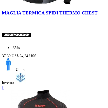
Nero-
Antracite
MAGLIA TERMICA SPIDI THERMO CHEST
-35%
37,30 US$
24,24 US$
Uomo
Inverno
Anteprima
