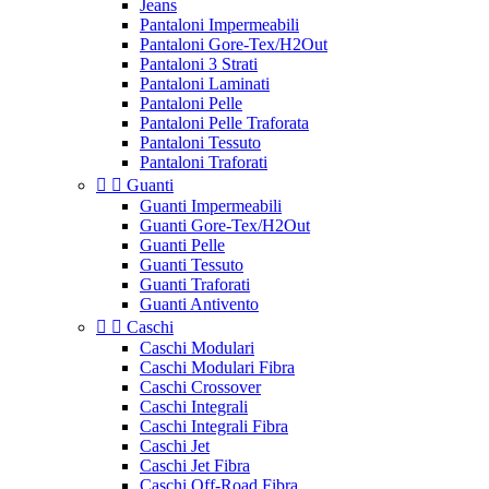
Jeans
Pantaloni Impermeabili
Pantaloni Gore-Tex/H2Out
Pantaloni 3 Strati
Pantaloni Laminati
Pantaloni Pelle
Pantaloni Pelle Traforata
Pantaloni Tessuto
Pantaloni Traforati


Guanti
Guanti Impermeabili
Guanti Gore-Tex/H2Out
Guanti Pelle
Guanti Tessuto
Guanti Traforati
Guanti Antivento


Caschi
Caschi Modulari
Caschi Modulari Fibra
Caschi Crossover
Caschi Integrali
Caschi Integrali Fibra
Caschi Jet
Caschi Jet Fibra
Caschi Off-Road Fibra