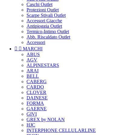
Caschi Outlet
Protezioni Outlet
Scarpe Stivali Outlet
Accessori Giacche
Antipioggia Outlet
Termico-Intimo Outlet
Abb. Riscaldato Outlet
Accessori


MARCHI
ABUS
AGV
ALPINESTARS
ARAI
BELL
CABERG
CARDO
CLOVER
DAINESE
FORMA
GAERNE
GIVI
GREX by NOLAN
HJC
INTERPHONE CELLULARLINE