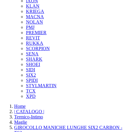
IXON
KLAN
KRIEGA
MACNA
NOLAN
PMJ
PREMIER
REVIT
RUKKA
SCORPION
SENA
SHARK
SHOEI
SIDI
SIX2
SPIDI
STYLMARTIN
TCX
XPD
Home
| CATALOGO |
Termico-Intimo
Maglie
GIROCOLLO MANICHE LUNGHE SIX2 CARBON -