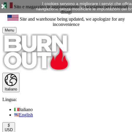
I cookies servono a migliorare i servizi che offr
Sito e magazzino in aggiornamento, ci scusiamo per eventuali
navigazione senza modificare le impostazioni del brow
disagi
Site and warehouse being updated, we apologize for any
inconvenience
Menu
Italiano
Lingua:
Italiano
English
$
USD