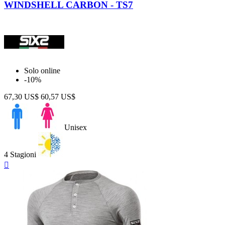
WINDSHELL CARBON - TS7
Solo online
-10%
67,30 US$
60,57 US$
Unisex
4 Stagioni
Anteprima
