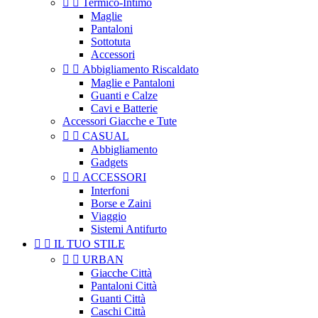


Termico-Intimo
Maglie
Pantaloni
Sottotuta
Accessori


Abbigliamento Riscaldato
Maglie e Pantaloni
Guanti e Calze
Cavi e Batterie
Accessori Giacche e Tute


CASUAL
Abbigliamento
Gadgets


ACCESSORI
Interfoni
Borse e Zaini
Viaggio
Sistemi Antifurto


IL TUO STILE


URBAN
Giacche Città
Pantaloni Città
Guanti Città
Caschi Città