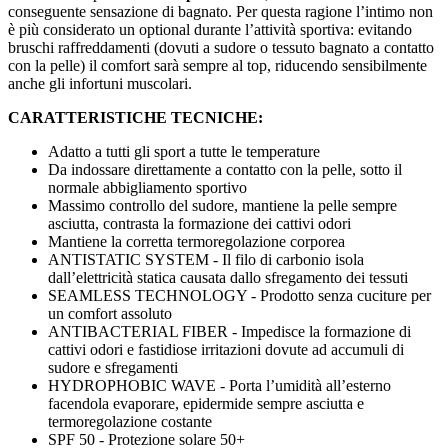
conseguente sensazione di bagnato. Per questa ragione l’intimo non
è più considerato un optional durante l’attività sportiva: evitando
bruschi raffreddamenti (dovuti a sudore o tessuto bagnato a contatto
con la pelle) il comfort sarà sempre al top, riducendo sensibilmente
anche gli infortuni muscolari.
CARATTERISTICHE TECNICHE:
Adatto a tutti gli sport a tutte le temperature
Da indossare direttamente a contatto con la pelle, sotto il
normale abbigliamento sportivo
Massimo controllo del sudore, mantiene la pelle sempre
asciutta, contrasta la formazione dei cattivi odori
Mantiene la corretta termoregolazione corporea
ANTISTATIC SYSTEM - Il filo di carbonio isola
dall’elettricità statica causata dallo sfregamento dei tessuti
SEAMLESS TECHNOLOGY - Prodotto senza cuciture per
un comfort assoluto
ANTIBACTERIAL FIBER - Impedisce la formazione di
cattivi odori e fastidiose irritazioni dovute ad accumuli di
sudore e sfregamenti
HYDROPHOBIC WAVE - Porta l’umidità all’esterno
facendola evaporare, epidermide sempre asciutta e
termoregolazione costante
SPF 50 - Protezione solare 50+