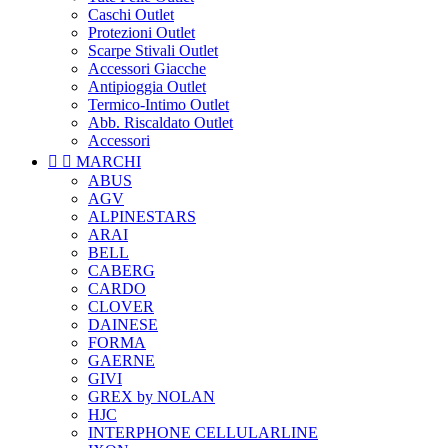
Caschi Outlet
Protezioni Outlet
Scarpe Stivali Outlet
Accessori Giacche
Antipioggia Outlet
Termico-Intimo Outlet
Abb. Riscaldato Outlet
Accessori


MARCHI
ABUS
AGV
ALPINESTARS
ARAI
BELL
CABERG
CARDO
CLOVER
DAINESE
FORMA
GAERNE
GIVI
GREX by NOLAN
HJC
INTERPHONE CELLULARLINE