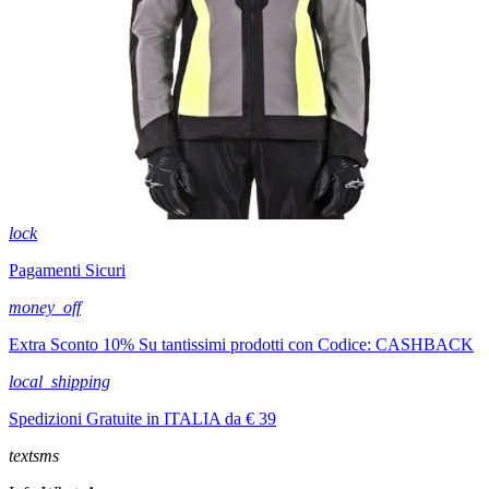
lock
Pagamenti Sicuri
money_off
Extra Sconto 10% Su tantissimi prodotti con Codice: CASHBACK
local_shipping
Spedizioni Gratuite in ITALIA da € 39
textsms