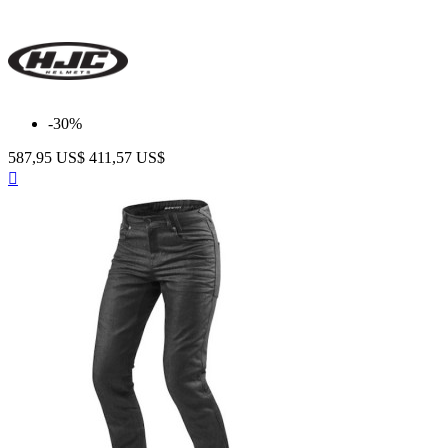
-30%
587,95 US$
411,57 US$
Anteprima
