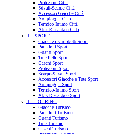
Protezioni Città
Stivali-Scarpe Città
Accessori Giacche Città
Antipioggia Città
Termico-Intimo Città
Abb. Riscaldato Città


SPORT
Giacche e Giubbotti Sport
Pantaloni Sport
Guanti Sport
Tute Pelle Sport
Caschi Sport
Protezioni Sport
Scarpe-Stivali Sport
Accessori Giacche e Tute Sport
Antipioggia Sport
Termico-Intimo Sport
Abb. Riscaldato Sport


TOURING
Giacche Turismo
Pantaloni Turismo
Guanti Turismo
Tute Turismo
Caschi Turismo