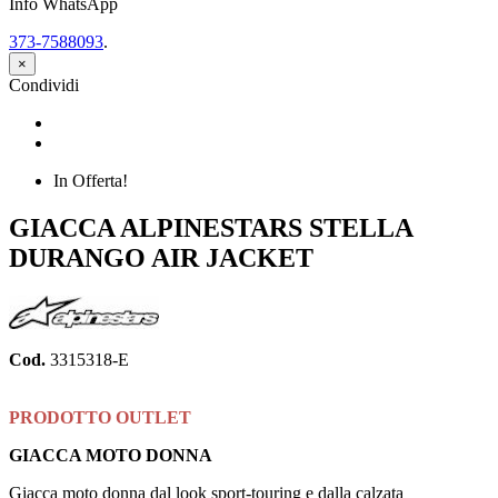
Info WhatsApp
373-7588093
.
×
Condividi
Condividi
Twitta
In Offerta!
GIACCA ALPINESTARS STELLA
DURANGO AIR JACKET
Cod.
3315318-E
PRODOTTO OUTLET
GIACCA MOTO DONNA
Giacca moto donna dal look sport-touring e dalla calzata