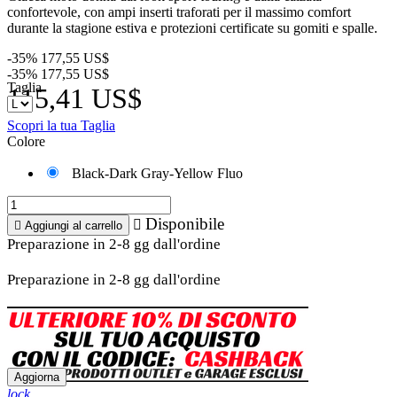
confortevole, con ampi inserti traforati per il massimo comfort
durante la stagione estiva e protezioni certificate su gomiti e spalle.
-35%
177,55 US$
-35%
177,55 US$
Taglia
115,41 US$
Scopri la tua Taglia
Colore
Black-Dark Gray-Yellow Fluo
Disponibile


Aggiungi al carrello
Preparazione in 2-8 gg dall'ordine
Preparazione in 2-8 gg dall'ordine
lock