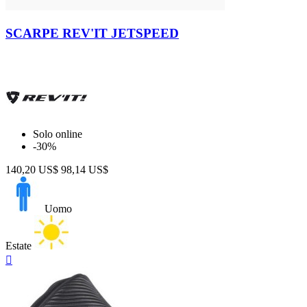
Black
SCARPE REV'IT JETSPEED
Solo online
-30%
140,20 US$
98,14 US$
Uomo
Estate
Anteprima
