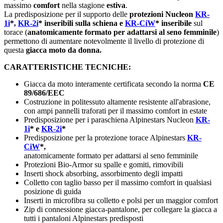
massimo
comfort
nella stagione
estiva
.
La predisposizione per il supporto delle
protezioni Nucleon
KR-
1i
*
,
KR-2i
*
inseribili sulla schiena e
KR-CiW
*
inseribile
sul
torace (
anatomicamente formato per adattarsi al seno femminile
)
permettono di aumentare notevolmente il livello di protezione di
questa
giacca moto da donna.
CARATTERISTICHE TECNICHE:
Giacca da moto interamente certificata secondo la norma
CE
89/686/EEC
Costruzione in politessuto altamente resistente all'abrasione,
con ampi pannelli traforati per il massimo comfort in estate
Predisposizione per i paraschiena Alpinestars Nucleon
KR-
1i
*
e
KR-2i
*
Predisposizione per la protezione torace Alpinestars
KR-
CiW
*,
anatomicamente formato per adattarsi al seno femminile
Protezioni Bio-Armor su spalle e gomiti, rimovibili
Inserti shock absorbing, assorbimento degli impatti
Colletto con taglio basso per il massimo comfort in qualsiasi
posizione di guida
Inserti in microfibra su colletto e polsi per un maggior comfort
Zip di connessione giacca-pantalone, per collegare la giacca a
tutti i pantaloni Alpinestars predisposti