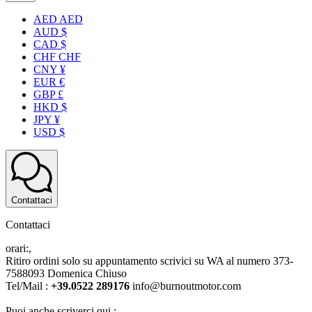
AED AED
AUD $
CAD $
CHF CHF
CNY ¥
EUR €
GBP £
HKD $
JPY ¥
USD $
Contattaci
Contattaci
orari:,
Ritiro ordini solo su appuntamento scrivici su WA al numero 373-
7588093 Domenica Chiuso
Tel/Mail :
+39.0522 289176
info@burnoutmotor.com
Puoi anche scriverci qui :