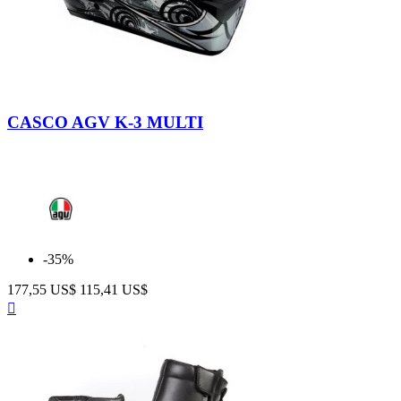
Nero-
Antracite
CASCO AGV K-3 MULTI
-35%
177,55 US$
115,41 US$
Anteprima
