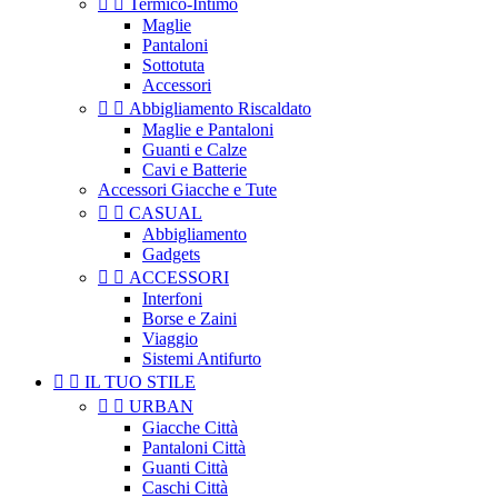


Termico-Intimo
Maglie
Pantaloni
Sottotuta
Accessori


Abbigliamento Riscaldato
Maglie e Pantaloni
Guanti e Calze
Cavi e Batterie
Accessori Giacche e Tute


CASUAL
Abbigliamento
Gadgets


ACCESSORI
Interfoni
Borse e Zaini
Viaggio
Sistemi Antifurto


IL TUO STILE


URBAN
Giacche Città
Pantaloni Città
Guanti Città
Caschi Città