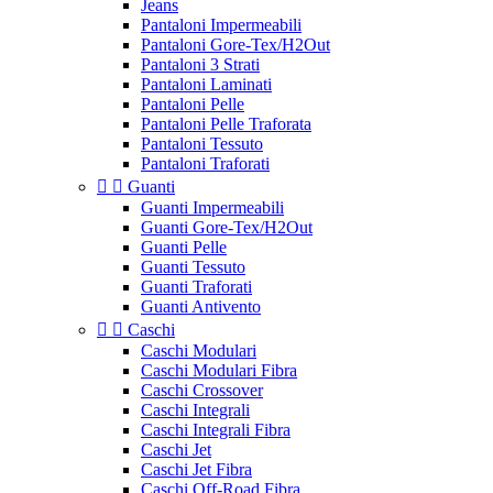
Jeans
Pantaloni Impermeabili
Pantaloni Gore-Tex/H2Out
Pantaloni 3 Strati
Pantaloni Laminati
Pantaloni Pelle
Pantaloni Pelle Traforata
Pantaloni Tessuto
Pantaloni Traforati


Guanti
Guanti Impermeabili
Guanti Gore-Tex/H2Out
Guanti Pelle
Guanti Tessuto
Guanti Traforati
Guanti Antivento


Caschi
Caschi Modulari
Caschi Modulari Fibra
Caschi Crossover
Caschi Integrali
Caschi Integrali Fibra
Caschi Jet
Caschi Jet Fibra
Caschi Off-Road Fibra