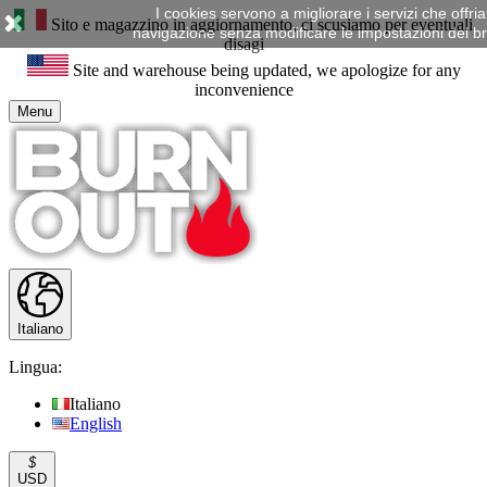
I cookies servono a migliorare i servizi che offr
Sito e magazzino in aggiornamento, ci scusiamo per eventuali
navigazione senza modificare le impostazioni del brow
disagi
Site and warehouse being updated, we apologize for any
inconvenience
Menu
Italiano
Lingua:
Italiano
English
$
USD