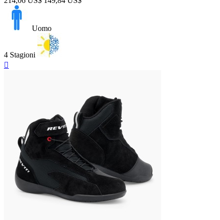
214,06 US$
149,84 US$
Uomo
4 Stagioni
Anteprima
