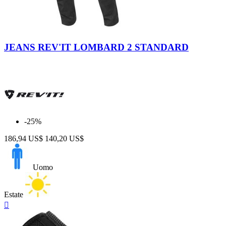
Dark-
Dark
Blu
Grey
JEANS REV'IT LOMBARD 2 STANDARD
-25%
186,94 US$
140,20 US$
Uomo
Estate
Anteprima
