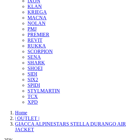
IXON
KLAN
KRIEGA
MACNA
NOLAN
PMJ
PREMIER
REVIT
RUKKA
SCORPION
SENA
SHARK
SHOEI
SIDI
SIX2
SPIDI
STYLMARTIN
TCX
XPD
Home
| OUTLET |
GIACCA ALPINESTARS STELLA DURANGO AIR
JACKET