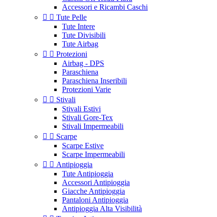
Accessori e Ricambi Caschi


Tute Pelle
Tute Intere
Tute Divisibili
Tute Airbag


Protezioni
Airbag - DPS
Paraschiena
Paraschiena Inseribili
Protezioni Varie


Stivali
Stivali Estivi
Stivali Gore-Tex
Stivali Impermeabili


Scarpe
Scarpe Estive
Scarpe Impermeabili


Antipioggia
Tute Antipioggia
Accessori Antipioggia
Giacche Antipioggia
Pantaloni Antipioggia
Antipioggia Alta Visibilità