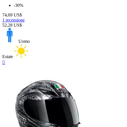
-30%
74,69 US$
1 recensione
52,28 US$
Uomo
Estate
Anteprima
