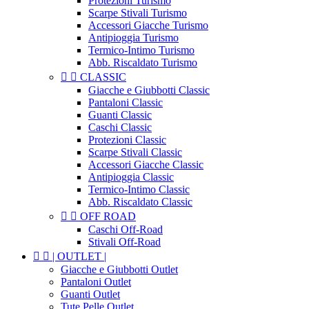
Protezioni Turismo
Scarpe Stivali Turismo
Accessori Giacche Turismo
Antipioggia Turismo
Termico-Intimo Turismo
Abb. Riscaldato Turismo


CLASSIC
Giacche e Giubbotti Classic
Pantaloni Classic
Guanti Classic
Caschi Classic
Protezioni Classic
Scarpe Stivali Classic
Accessori Giacche Classic
Antipioggia Classic
Termico-Intimo Classic
Abb. Riscaldato Classic


OFF ROAD
Caschi Off-Road
Stivali Off-Road


| OUTLET |
Giacche e Giubbotti Outlet
Pantaloni Outlet
Guanti Outlet
Tute Pelle Outlet