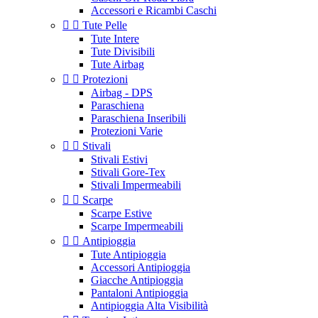
Accessori e Ricambi Caschi


Tute Pelle
Tute Intere
Tute Divisibili
Tute Airbag


Protezioni
Airbag - DPS
Paraschiena
Paraschiena Inseribili
Protezioni Varie


Stivali
Stivali Estivi
Stivali Gore-Tex
Stivali Impermeabili


Scarpe
Scarpe Estive
Scarpe Impermeabili


Antipioggia
Tute Antipioggia
Accessori Antipioggia
Giacche Antipioggia
Pantaloni Antipioggia
Antipioggia Alta Visibilità