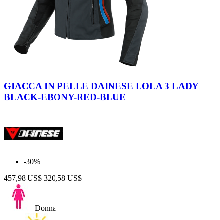
Black-
Ebony-
GIACCA IN PELLE DAINESE LOLA 3 LADY
Red-
BLACK-EBONY-RED-BLUE
Blue
-30%
457,98 US$
320,58 US$
Donna