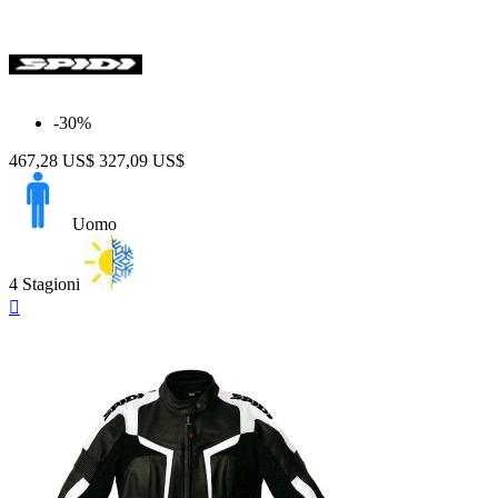
-30%
467,28 US$
327,09 US$
Uomo
4 Stagioni
Anteprima
