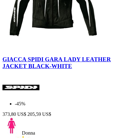
Nero-
Bianco
GIACCA SPIDI GARA LADY LEATHER
JACKET BLACK-WHITE
-45%
373,80 US$
205,59 US$
Donna