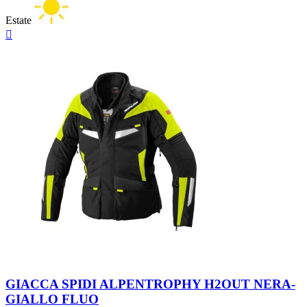
Estate
Anteprima

Giallo
Fluo
GIACCA SPIDI ALPENTROPHY H2OUT NERA-
GIALLO FLUO