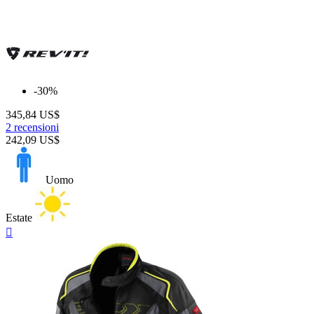
-30%
345,84 US$
2 recensioni
242,09 US$
Uomo
Estate
Anteprima
