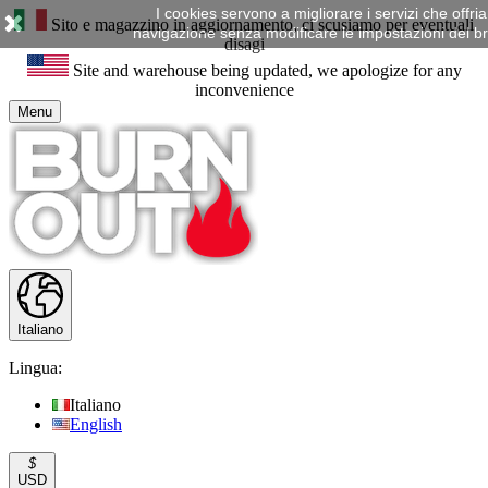
I cookies servono a migliorare i servizi che offr
Sito e magazzino in aggiornamento, ci scusiamo per eventuali
navigazione senza modificare le impostazioni del brow
disagi
Site and warehouse being updated, we apologize for any
inconvenience
Menu
Italiano
Lingua:
Italiano
English
$
USD