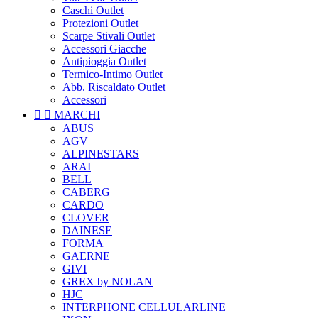
Caschi Outlet
Protezioni Outlet
Scarpe Stivali Outlet
Accessori Giacche
Antipioggia Outlet
Termico-Intimo Outlet
Abb. Riscaldato Outlet
Accessori


MARCHI
ABUS
AGV
ALPINESTARS
ARAI
BELL
CABERG
CARDO
CLOVER
DAINESE
FORMA
GAERNE
GIVI
GREX by NOLAN
HJC
INTERPHONE CELLULARLINE