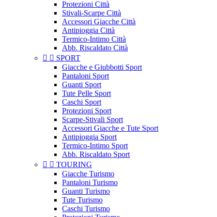
Protezioni Città
Stivali-Scarpe Città
Accessori Giacche Città
Antipioggia Città
Termico-Intimo Città
Abb. Riscaldato Città


SPORT
Giacche e Giubbotti Sport
Pantaloni Sport
Guanti Sport
Tute Pelle Sport
Caschi Sport
Protezioni Sport
Scarpe-Stivali Sport
Accessori Giacche e Tute Sport
Antipioggia Sport
Termico-Intimo Sport
Abb. Riscaldato Sport


TOURING
Giacche Turismo
Pantaloni Turismo
Guanti Turismo
Tute Turismo
Caschi Turismo