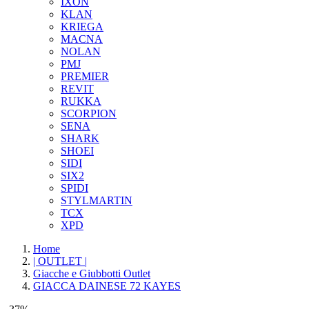
IXON
KLAN
KRIEGA
MACNA
NOLAN
PMJ
PREMIER
REVIT
RUKKA
SCORPION
SENA
SHARK
SHOEI
SIDI
SIX2
SPIDI
STYLMARTIN
TCX
XPD
Home
| OUTLET |
Giacche e Giubbotti Outlet
GIACCA DAINESE 72 KAYES