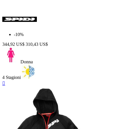
-10%
344,92 US$
310,43 US$
Donna
4 Stagioni
Anteprima
