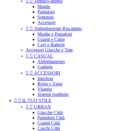


Termico-Intimo
Maglie
Pantaloni
Sottotuta
Accessori


Abbigliamento Riscaldato
Maglie e Pantaloni
Guanti e Calze
Cavi e Batterie
Accessori Giacche e Tute


CASUAL
Abbigliamento
Gadgets


ACCESSORI
Interfoni
Borse e Zaini
Viaggio
Sistemi Antifurto


IL TUO STILE


URBAN
Giacche Città
Pantaloni Città
Guanti Città
Caschi Città