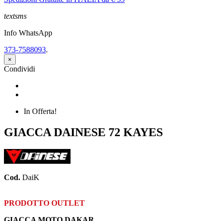
textsms
Info WhatsApp
373-7588093
.
×
Condividi
Condividi
Twitta
In Offerta!
GIACCA DAINESE 72 KAYES
Cod.
DaiK
PRODOTTO OUTLET
GIACCA MOTO DAKAR