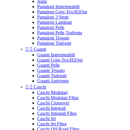
Jeans
Pantaloni Impermeabili
Pantaloni Gore-Tex/H2Out
Pantaloni 3 Strati
Pantaloni Laminati
Pantaloni Pelle
Pantaloni Pelle Traforata
Pantaloni Tessuto
Pantaloni Traforati


Guanti
Guanti Impermeabili
Guanti Gore-Tex/H2Out
Guanti Pelle
Guanti Tessuto
Guanti Traforati
Guanti Antivento


Caschi
Caschi Modulari
Caschi Modulari Fibra
Caschi Crossover
Caschi Integrali
Caschi Integrali Fibra
Caschi Jet
Caschi Jet Fibra
Caschi Off-Road Fibra