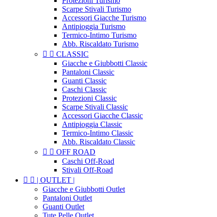
Protezioni Turismo
Scarpe Stivali Turismo
Accessori Giacche Turismo
Antipioggia Turismo
Termico-Intimo Turismo
Abb. Riscaldato Turismo


CLASSIC
Giacche e Giubbotti Classic
Pantaloni Classic
Guanti Classic
Caschi Classic
Protezioni Classic
Scarpe Stivali Classic
Accessori Giacche Classic
Antipioggia Classic
Termico-Intimo Classic
Abb. Riscaldato Classic


OFF ROAD
Caschi Off-Road
Stivali Off-Road


| OUTLET |
Giacche e Giubbotti Outlet
Pantaloni Outlet
Guanti Outlet
Tute Pelle Outlet