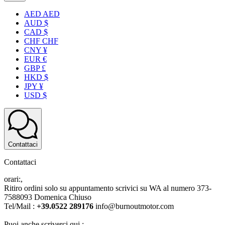
AED AED
AUD $
CAD $
CHF CHF
CNY ¥
EUR €
GBP £
HKD $
JPY ¥
USD $
Contattaci
Contattaci
orari:,
Ritiro ordini solo su appuntamento scrivici su WA al numero 373-
7588093 Domenica Chiuso
Tel/Mail :
+39.0522 289176
info@burnoutmotor.com
Puoi anche scriverci qui :