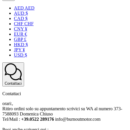
AED AED
AUD $
CAD $
CHF CHF
CNY ¥
EUR €
GBP £
HKD $
JPY ¥
USD $
Contattaci
Contattaci
orari:,
Ritiro ordini solo su appuntamento scrivici su WA al numero 373-
7588093 Domenica Chiuso
Tel/Mail :
+39.0522 289176
info@burnoutmotor.com
Puoi anche scriverci qui :