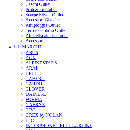
Caschi Outlet
Protezioni Outlet
Scarpe Stivali Outlet
Accessori Giacche
Antipioggia Outlet
Termico-Intimo Outlet
Abb. Riscaldato Outlet
Accessori


MARCHI
ABUS
AGV
ALPINESTARS
ARAI
BELL
CABERG
CARDO
CLOVER
DAINESE
FORMA
GAERNE
GIVI
GREX by NOLAN
HJC
INTERPHONE CELLULARLINE