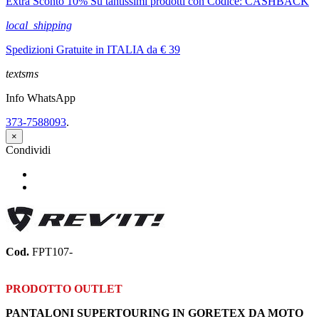
Extra Sconto 10% Su tantissimi prodotti con Codice: CASHBACK
local_shipping
Spedizioni Gratuite in ITALIA da € 39
textsms
Info WhatsApp
373-7588093
.
×
Condividi
Condividi
Twitta
Cod.
FPT107-
PRODOTTO OUTLET
PANTALONI SUPERTOURING IN GORETEX DA MOTO