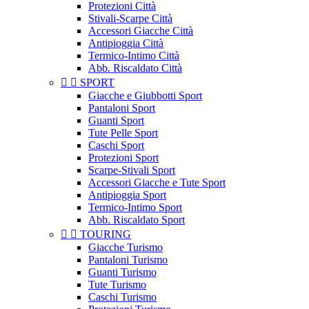
Protezioni Città
Stivali-Scarpe Città
Accessori Giacche Città
Antipioggia Città
Termico-Intimo Città
Abb. Riscaldato Città


SPORT
Giacche e Giubbotti Sport
Pantaloni Sport
Guanti Sport
Tute Pelle Sport
Caschi Sport
Protezioni Sport
Scarpe-Stivali Sport
Accessori Giacche e Tute Sport
Antipioggia Sport
Termico-Intimo Sport
Abb. Riscaldato Sport


TOURING
Giacche Turismo
Pantaloni Turismo
Guanti Turismo
Tute Turismo
Caschi Turismo