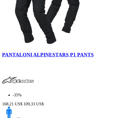
Black-
Black
PANTALONI ALPINESTARS P1 PANTS
-35%
168,21 US$
109,33 US$