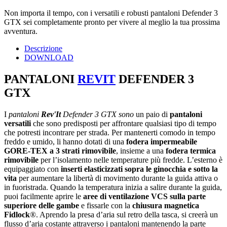
Non importa il tempo, con i versatili e robusti pantaloni Defender 3
GTX sei completamente pronto per vivere al meglio la tua prossima
avventura.
Descrizione
DOWNLOAD
PANTALONI
REVIT
DEFENDER 3
GTX
I
pantaloni
Rev'It
Defender 3 GTX sono
un paio di
pantaloni
versatili
che sono predisposti per affrontare qualsiasi tipo di tempo
che potresti incontrare per strada. Per mantenerti comodo in tempo
freddo e umido, li hanno dotati di una
fodera impermeabile
GORE-TEX a 3 strati rimovibile
, insieme a una
fodera termica
rimovibile
per l’isolamento nelle temperature più fredde. L’esterno è
equipaggiato con
inserti elasticizzati sopra le ginocchia e sotto la
vita
per aumentare la libertà di movimento durante la guida attiva o
in fuoristrada. Quando la temperatura inizia a salire durante la guida,
puoi facilmente aprire le
aree di ventilazione VCS
sulla parte
superiore delle gambe
e fissarle con la
chiusura magnetica
Fidlock
®. Aprendo la presa d’aria sul retro della tasca, si creerà un
flusso d’aria costante attraverso i pantaloni mantenendo la parte