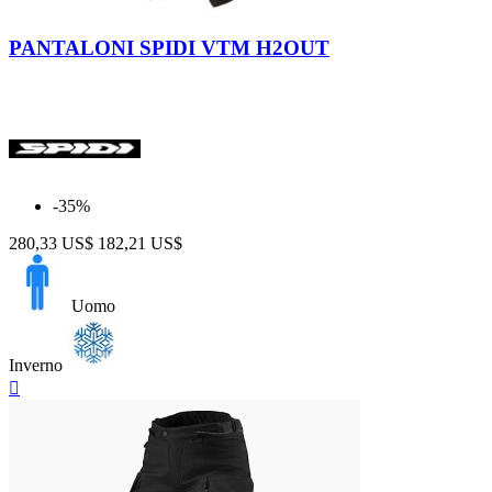
Nero
PANTALONI SPIDI VTM H2OUT
-35%
280,33 US$
182,21 US$
Uomo
Inverno
Anteprima
