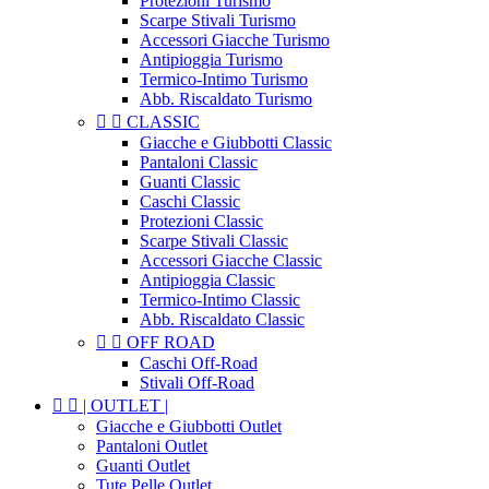
Protezioni Turismo
Scarpe Stivali Turismo
Accessori Giacche Turismo
Antipioggia Turismo
Termico-Intimo Turismo
Abb. Riscaldato Turismo


CLASSIC
Giacche e Giubbotti Classic
Pantaloni Classic
Guanti Classic
Caschi Classic
Protezioni Classic
Scarpe Stivali Classic
Accessori Giacche Classic
Antipioggia Classic
Termico-Intimo Classic
Abb. Riscaldato Classic


OFF ROAD
Caschi Off-Road
Stivali Off-Road


| OUTLET |
Giacche e Giubbotti Outlet
Pantaloni Outlet
Guanti Outlet
Tute Pelle Outlet