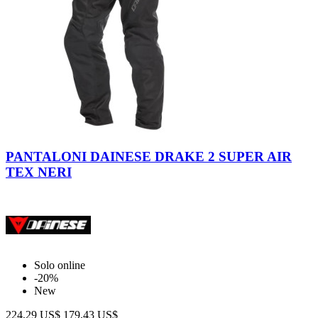
Nero-
Nero
PANTALONI DAINESE DRAKE 2 SUPER AIR
TEX NERI
Solo online
-20%
New
224,29 US$
179,43 US$