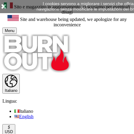
I cookies servono a migliorare i servizi che offr
Sito e magazzino in aggiornamento, ci scusiamo per eventuali
navigazione senza modificare le impostazioni del brow
disagi
Site and warehouse being updated, we apologize for any
inconvenience
Menu
Italiano
Lingua:
Italiano
English
$
USD