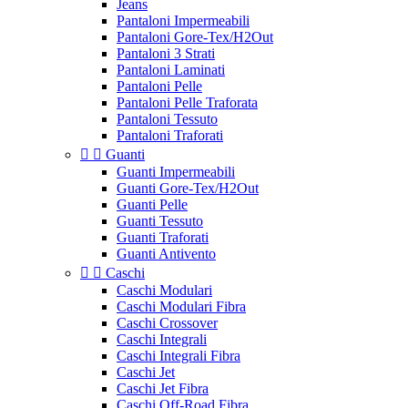
Jeans
Pantaloni Impermeabili
Pantaloni Gore-Tex/H2Out
Pantaloni 3 Strati
Pantaloni Laminati
Pantaloni Pelle
Pantaloni Pelle Traforata
Pantaloni Tessuto
Pantaloni Traforati


Guanti
Guanti Impermeabili
Guanti Gore-Tex/H2Out
Guanti Pelle
Guanti Tessuto
Guanti Traforati
Guanti Antivento


Caschi
Caschi Modulari
Caschi Modulari Fibra
Caschi Crossover
Caschi Integrali
Caschi Integrali Fibra
Caschi Jet
Caschi Jet Fibra
Caschi Off-Road Fibra