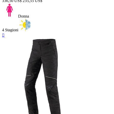
336,50 US$
235,55 US$
Donna
4 Stagioni
Anteprima
