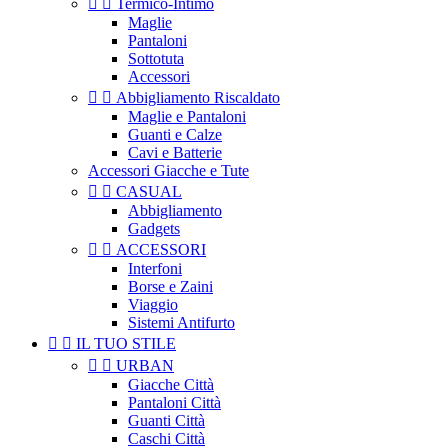


Termico-Intimo
Maglie
Pantaloni
Sottotuta
Accessori


Abbigliamento Riscaldato
Maglie e Pantaloni
Guanti e Calze
Cavi e Batterie
Accessori Giacche e Tute


CASUAL
Abbigliamento
Gadgets


ACCESSORI
Interfoni
Borse e Zaini
Viaggio
Sistemi Antifurto


IL TUO STILE


URBAN
Giacche Città
Pantaloni Città
Guanti Città
Caschi Città