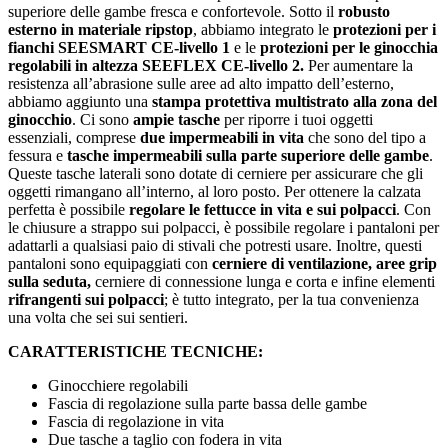
superiore delle gambe fresca e confortevole. Sotto il
robusto
esterno in materiale ripstop
, abbiamo integrato le
protezioni per i
fianchi SEESMART CE‑livello 1
e le
protezioni per le ginocchia
regolabili in altezza SEEFLEX CE‑livello 2.
Per aumentare la
resistenza all’abrasione sulle aree ad alto impatto dell’esterno,
abbiamo aggiunto una
stampa protettiva multistrato alla zona del
ginocchio
. Ci sono
ampie tasche
per riporre i tuoi oggetti
essenziali, comprese
due impermeabili in vita
che sono del tipo a
fessura e
tasche impermeabili sulla parte superiore delle gambe
.
Queste tasche laterali sono dotate di cerniere per assicurare che gli
oggetti rimangano all’interno, al loro posto. Per ottenere la calzata
perfetta è possibile
regolare le fettucce in vita e sui polpacci
. Con
le chiusure a strappo sui polpacci, è possibile regolare i pantaloni per
adattarli a qualsiasi paio di stivali che potresti usare. Inoltre, questi
pantaloni sono equipaggiati con
cerniere di ventilazione,
aree grip
sulla seduta,
cerniere di connessione lunga e corta e infine elementi
rifrangenti sui polpacci
; è tutto integrato, per la tua convenienza
una volta che sei sui sentieri.
CARATTERISTICHE TECNICHE:
Ginocchiere regolabili
Fascia di regolazione sulla parte bassa delle gambe
Fascia di regolazione in vita
Due tasche a taglio con fodera in vita