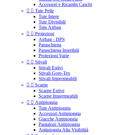
Accessori e Ricambi Caschi


Tute Pelle
Tute Intere
Tute Divisibili
Tute Airbag


Protezioni
Airbag - DPS
Paraschiena
Paraschiena Inseribili
Protezioni Varie


Stivali
Stivali Estivi
Stivali Gore-Tex
Stivali Impermeabili


Scarpe
Scarpe Estive
Scarpe Impermeabili


Antipioggia
Tute Antipioggia
Accessori Antipioggia
Giacche Antipioggia
Pantaloni Antipioggia
Antipioggia Alta Visibilità