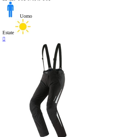
Uomo
Estate
Anteprima
