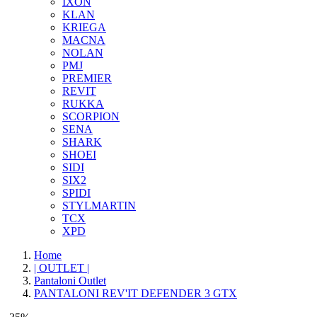
IXON
KLAN
KRIEGA
MACNA
NOLAN
PMJ
PREMIER
REVIT
RUKKA
SCORPION
SENA
SHARK
SHOEI
SIDI
SIX2
SPIDI
STYLMARTIN
TCX
XPD
Home
| OUTLET |
Pantaloni Outlet
PANTALONI REV'IT DEFENDER 3 GTX