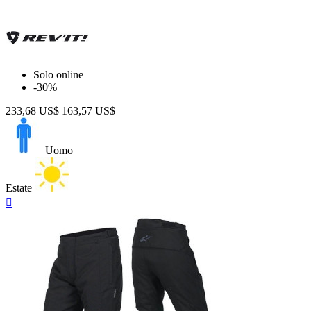
Solo online
-30%
233,68 US$
163,57 US$
Uomo
Estate
Anteprima
