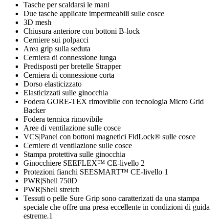
Tasche per scaldarsi le mani
Due tasche applicate impermeabili sulle cosce
3D mesh
Chiusura anteriore con bottoni B-lock
Cerniere sui polpacci
Area grip sulla seduta
Cerniera di connessione lunga
Predisposti per bretelle Strapper
Cerniera di connessione corta
Dorso elasticizzato
Elasticizzati sulle ginocchia
Fodera GORE‑TEX rimovibile con tecnologia Micro Grid
Backer
Fodera termica rimovibile
Aree di ventilazione sulle cosce
VCS|Panel con bottoni magnetici FidLock® sulle cosce
Cerniere di ventilazione sulle cosce
Stampa protettiva sulle ginocchia
Ginocchiere SEEFLEX™ CE‑livello 2
Protezioni fianchi SEESMART™ CE‑livello 1
PWR|Shell 750D
PWR|Shell stretch
Tessuti o pelle Sure Grip sono caratterizati da una stampa
speciale che offre una presa eccellente in condizioni di guida
estreme.1