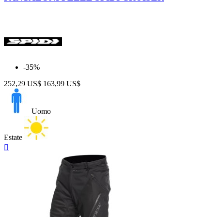
-35%
252,29 US$
163,99 US$
Uomo
Estate
Anteprima
