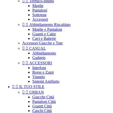


Termico-Intimo
Maglie
Pantaloni
Sottotuta
Accessori


Abbigliamento Riscaldato
Maglie e Pantaloni
Guanti e Calze
Cavi e Batterie
Accessori Giacche e Tute


CASUAL
Abbigliamento
Gadgets


ACCESSORI
Interfoni
Borse e Zaini
Viaggio
Sistemi Antifurto


IL TUO STILE


URBAN
Giacche Città
Pantaloni Città
Guanti Città
Caschi Città