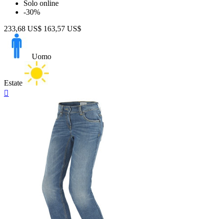
Solo online
-30%
233,68 US$
163,57 US$
Uomo
Estate
Anteprima
