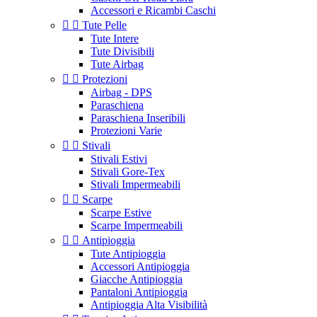
Accessori e Ricambi Caschi


Tute Pelle
Tute Intere
Tute Divisibili
Tute Airbag


Protezioni
Airbag - DPS
Paraschiena
Paraschiena Inseribili
Protezioni Varie


Stivali
Stivali Estivi
Stivali Gore-Tex
Stivali Impermeabili


Scarpe
Scarpe Estive
Scarpe Impermeabili


Antipioggia
Tute Antipioggia
Accessori Antipioggia
Giacche Antipioggia
Pantaloni Antipioggia
Antipioggia Alta Visibilità