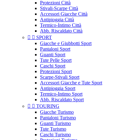
Protezioni Città
Stivali-Scarpe Città
Accessori Giacche Città
Antipioggia Città
Termico-Intimo Città
Abb. Riscaldato Città


SPORT
Giacche e Giubbotti Sport
Pantaloni Sport
Guanti Sport
Tute Pelle Sport
Caschi Sport
Protezioni Sport
Scarpe-Stivali Sport
Accessori Giacche e Tute Sport
Antipioggia Sport
Termico-Intimo Sport
Abb. Riscaldato Sport


TOURING
Giacche Turismo
Pantaloni Turismo
Guanti Turismo
Tute Turismo
Caschi Turismo