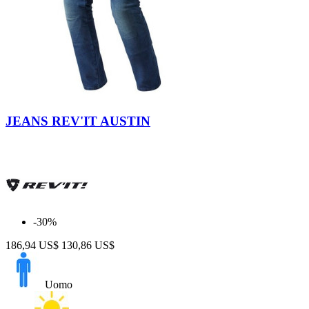
Medium
Blue
JEANS REV'IT AUSTIN
-30%
186,94 US$
130,86 US$
Uomo