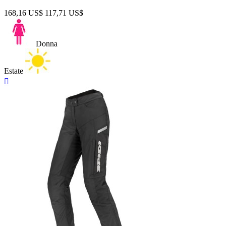
168,16 US$
117,71 US$
Donna
Estate
Anteprima
