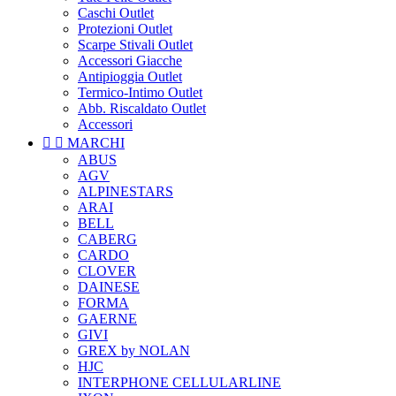
Caschi Outlet
Protezioni Outlet
Scarpe Stivali Outlet
Accessori Giacche
Antipioggia Outlet
Termico-Intimo Outlet
Abb. Riscaldato Outlet
Accessori


MARCHI
ABUS
AGV
ALPINESTARS
ARAI
BELL
CABERG
CARDO
CLOVER
DAINESE
FORMA
GAERNE
GIVI
GREX by NOLAN
HJC
INTERPHONE CELLULARLINE