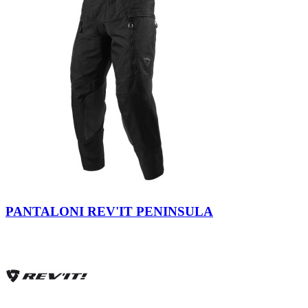
Black
Black.
PANTALONI REV'IT PENINSULA