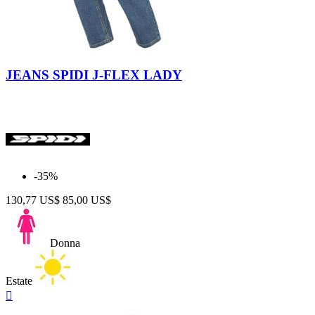
Super
Black-
Stone
Blue
JEANS SPIDI J-FLEX LADY
Wash
-35%
130,77 US$
85,00 US$
Donna
Estate
Anteprima
