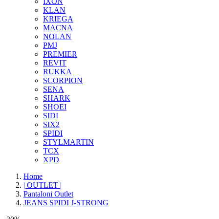
IXON
KLAN
KRIEGA
MACNA
NOLAN
PMJ
PREMIER
REVIT
RUKKA
SCORPION
SENA
SHARK
SHOEI
SIDI
SIX2
SPIDI
STYLMARTIN
TCX
XPD
Home
| OUTLET |
Pantaloni Outlet
JEANS SPIDI J-STRONG