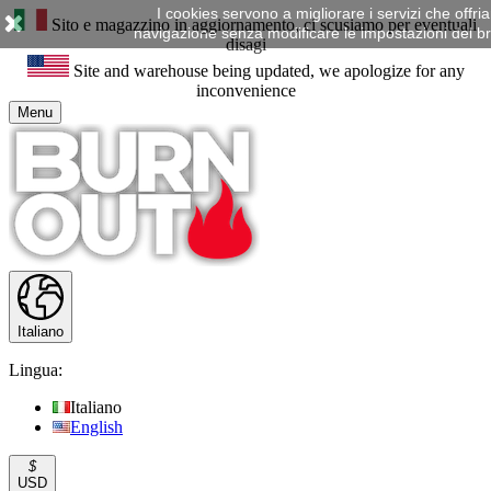
I cookies servono a migliorare i servizi che offr
Sito e magazzino in aggiornamento, ci scusiamo per eventuali
navigazione senza modificare le impostazioni del brow
disagi
Site and warehouse being updated, we apologize for any
inconvenience
Menu
Italiano
Lingua:
Italiano
English
$
USD