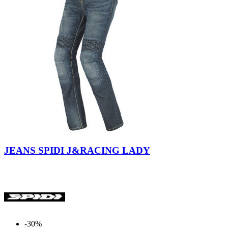
Nero-
Blue
Blu
Dark
JEANS SPIDI J&RACING LADY
Used
-30%