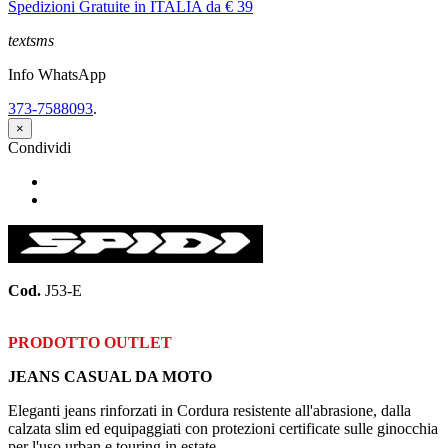
Spedizioni Gratuite in ITALIA da € 39
textsms
Info WhatsApp
373-7588093
.
×
Condividi
Condividi
Twitta
Cod.
J53-E
PRODOTTO OUTLET
JEANS CASUAL DA MOTO
Eleganti jeans rinforzati in Cordura resistente all'abrasione, dalla
calzata slim ed equipaggiati con protezioni certificate sulle ginocchia
per l'uso urban e touring in estate.