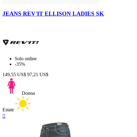
Nero-
Nero
JEANS REV'IT ELLISON LADIES SK
Solo online
-35%
149,55 US$
97,21 US$
Donna
Estate
Anteprima
