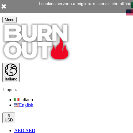
I cookies servono a migliorare i servizi che offria
Menu
Italiano
Lingua:
Italiano
English
$
USD
AED AED