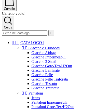
Carrello
Carrello vuoto!
Cerca



| CATALOGO |


Giacche e Giubbotti
Giacche Airbag
Giacche Impermeabili
Giacche 3 Strati
Giacche Gore-Tex/H2Out
Giacche Laminate
Giacche Pelle
Giacche Pelle Traforata
Giacche Tessuto
Giacche Traforate


Pantaloni
Jeans
Pantaloni Impermeabili
Pantaloni Gore-Tex/H2Out