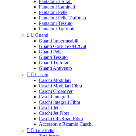
Pantaloni 3 Strati
Pantaloni Laminati
Pantaloni Pelle
Pantaloni Pelle Traforata
Pantaloni Tessuto
Pantaloni Traforati


Guanti
Guanti Impermeabili
Guanti Gore-Tex/H2Out
Guanti Pelle
Guanti Tessuto
Guanti Traforati
Guanti Antivento


Caschi
Caschi Modulari
Caschi Modulari Fibra
Caschi Crossover
Caschi Integrali
Caschi Integrali Fibra
Caschi Jet
Caschi Jet Fibra
Caschi Off-Road Fibra
Accessori e Ricambi Caschi


Tute Pelle