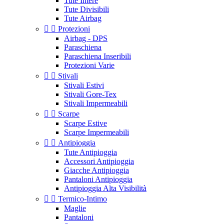
Tute Intere
Tute Divisibili
Tute Airbag


Protezioni
Airbag - DPS
Paraschiena
Paraschiena Inseribili
Protezioni Varie


Stivali
Stivali Estivi
Stivali Gore-Tex
Stivali Impermeabili


Scarpe
Scarpe Estive
Scarpe Impermeabili


Antipioggia
Tute Antipioggia
Accessori Antipioggia
Giacche Antipioggia
Pantaloni Antipioggia
Antipioggia Alta Visibilità


Termico-Intimo
Maglie
Pantaloni