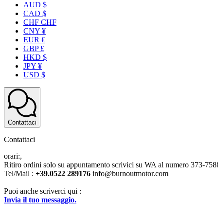
AUD $
CAD $
CHF CHF
CNY ¥
EUR €
GBP £
HKD $
JPY ¥
USD $
Contattaci
Contattaci
orari:,
Ritiro ordini solo su appuntamento scrivici su WA al numero 373-7
Tel/Mail :
+39.0522 289176
info@burnoutmotor.com
Puoi anche scriverci qui :
Invia il tuo messaggio.