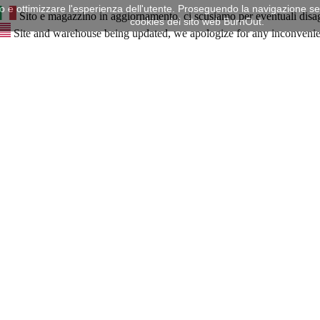
mo e ottimizzare l'esperienza dell'utente. Proseguendo la navigazione senz
Sito e magazzino in aggiornamento, ci scusiamo per eventuali disa
cookies del sito web BurnOut.
Site and warehouse being updated, we apologize for any inconveni