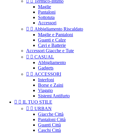


Termico-Intimo
Maglie
Pantaloni
Sottotuta
Accessori


Abbigliamento Riscaldato
Maglie e Pantaloni
Guanti e Calze
Cavi e Batterie
Accessori Giacche e Tute


CASUAL
Abbigliamento
Gadgets


ACCESSORI
Interfoni
Borse e Zaini
Viaggio
Sistemi Antifurto


IL TUO STILE


URBAN
Giacche Città
Pantaloni Città
Guanti Città
Caschi Città