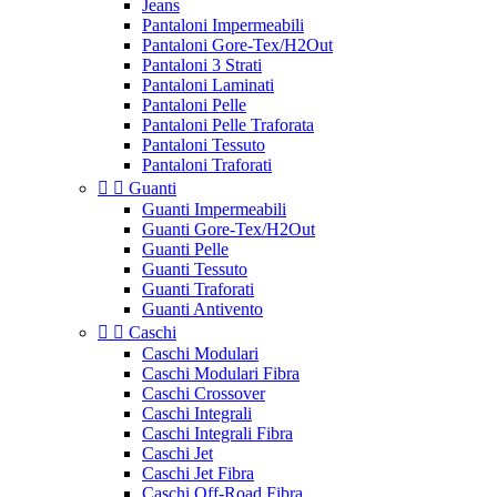
Jeans
Pantaloni Impermeabili
Pantaloni Gore-Tex/H2Out
Pantaloni 3 Strati
Pantaloni Laminati
Pantaloni Pelle
Pantaloni Pelle Traforata
Pantaloni Tessuto
Pantaloni Traforati


Guanti
Guanti Impermeabili
Guanti Gore-Tex/H2Out
Guanti Pelle
Guanti Tessuto
Guanti Traforati
Guanti Antivento


Caschi
Caschi Modulari
Caschi Modulari Fibra
Caschi Crossover
Caschi Integrali
Caschi Integrali Fibra
Caschi Jet
Caschi Jet Fibra
Caschi Off-Road Fibra