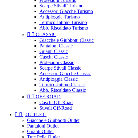
Protezioni Turismo
Scarpe Stivali Turismo
Accessori Giacche Turismo
Antipioggia Turismo
Termico-Intimo Turismo
Abb. Riscaldato Turismo


CLASSIC
Giacche e Giubbotti Classic
Pantaloni Classic
Guanti Classic
Caschi Classic
Protezioni Classic
Scarpe Stivali Classic
Accessori Giacche Classic
Antipioggia Classic
Termico-Intimo Classic
Abb. Riscaldato Classic


OFF ROAD
Caschi Off-Road
Stivali Off-Road


| OUTLET |
Giacche e Giubbotti Outlet
Pantaloni Outlet
Guanti Outlet
Tute Pelle Outlet