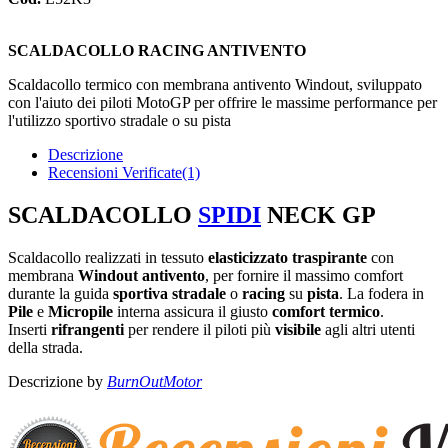
SCALDACOLLO RACING ANTIVENTO
Scaldacollo termico con membrana antivento Windout, sviluppato
con l'aiuto dei piloti MotoGP per offrire le massime performance per
l'utilizzo sportivo stradale o su pista
Descrizione
Recensioni Verificate(1)
SCALDACOLLO
SPIDI
NECK GP
Scaldacollo realizzati in tessuto
elasticizzato
traspirante
con
membrana
Windout
antivento
, per fornire il massimo comfort
durante la guida
sportiva
stradale
o
racing
su
pista
. La fodera in
Pile
e
Micropile
interna assicura il giusto
comfort
termico
.
Inserti
rifrangenti
per rendere il piloti più
visibile
agli altri utenti
della strada.
Descrizione by
BurnOutMotor