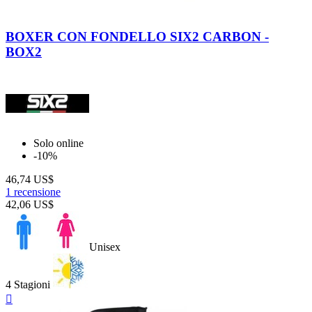
Black
Carbon
BOXER CON FONDELLO SIX2 CARBON -
BOX2
Solo online
-10%
46,74 US$
1 recensione
42,06 US$
Unisex
4 Stagioni
Anteprima
