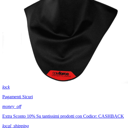
lock
Pagamenti Sicuri
money_off
Extra Sconto 10% Su tantissimi prodotti con Codice: CASHBACK
local_shipping