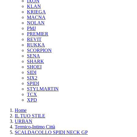
IXON
KLAN
KRIEGA
MACNA
NOLAN
PMJ
PREMIER
REVIT
RUKKA
SCORPION
SENA
SHARK
SHOEI
SIDI
SIX2
SPIDI
STYLMARTIN
TCX
XPD
Home
IL TUO STILE
URBAN
Termico-Intimo Città
SCALDACOLLO SPIDI NECK GP