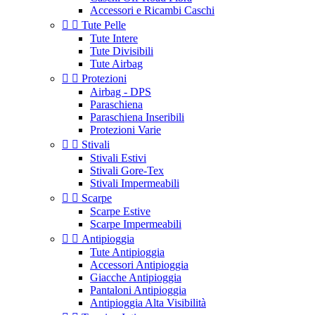
Accessori e Ricambi Caschi


Tute Pelle
Tute Intere
Tute Divisibili
Tute Airbag


Protezioni
Airbag - DPS
Paraschiena
Paraschiena Inseribili
Protezioni Varie


Stivali
Stivali Estivi
Stivali Gore-Tex
Stivali Impermeabili


Scarpe
Scarpe Estive
Scarpe Impermeabili


Antipioggia
Tute Antipioggia
Accessori Antipioggia
Giacche Antipioggia
Pantaloni Antipioggia
Antipioggia Alta Visibilità