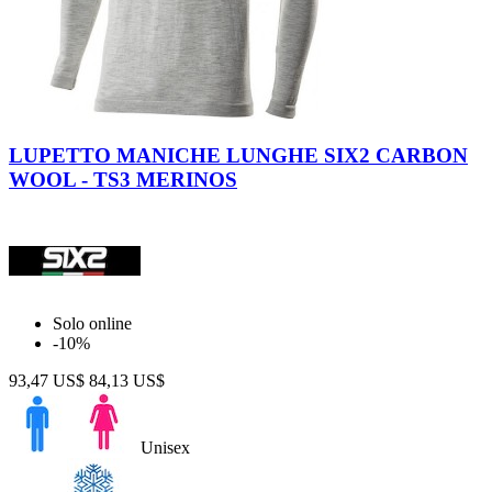
Wool
Wool
Gray
Black
LUPETTO MANICHE LUNGHE SIX2 CARBON
WOOL - TS3 MERINOS
Solo online
-10%
93,47 US$
84,13 US$
Unisex