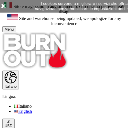
I cookies servono a migliorare i servizi che offr
Sito e magazzino in aggiornamento, ci scusiamo per eventuali
navigazione senza modificare le impostazioni del brow
disagi
Site and warehouse being updated, we apologize for any
inconvenience
Menu
Italiano
Lingua:
Italiano
English
$
USD