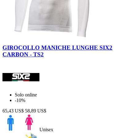
Dark
Army
White
Black
Dark
Grey
Carbon
Carbon
Red
GIROCOLLO MANICHE LUNGHE SIX2
CARBON - TS2
Solo online
-10%
65,43 US$
58,89 US$
Unisex