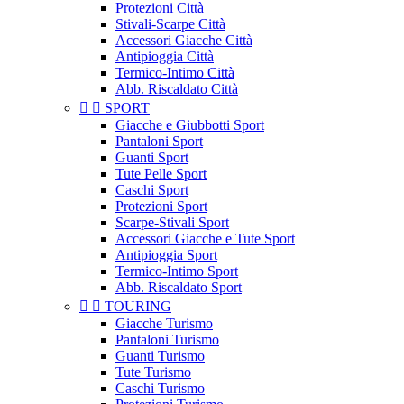
Protezioni Città
Stivali-Scarpe Città
Accessori Giacche Città
Antipioggia Città
Termico-Intimo Città
Abb. Riscaldato Città


SPORT
Giacche e Giubbotti Sport
Pantaloni Sport
Guanti Sport
Tute Pelle Sport
Caschi Sport
Protezioni Sport
Scarpe-Stivali Sport
Accessori Giacche e Tute Sport
Antipioggia Sport
Termico-Intimo Sport
Abb. Riscaldato Sport


TOURING
Giacche Turismo
Pantaloni Turismo
Guanti Turismo
Tute Turismo
Caschi Turismo