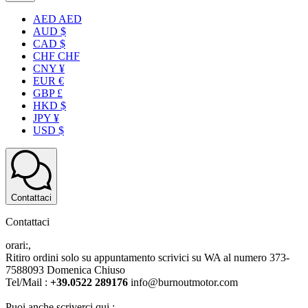
AED AED
AUD $
CAD $
CHF CHF
CNY ¥
EUR €
GBP £
HKD $
JPY ¥
USD $
Contattaci
Contattaci
orari:,
Ritiro ordini solo su appuntamento scrivici su WA al numero 373-
7588093 Domenica Chiuso
Tel/Mail :
+39.0522 289176
info@burnoutmotor.com
Puoi anche scriverci qui :