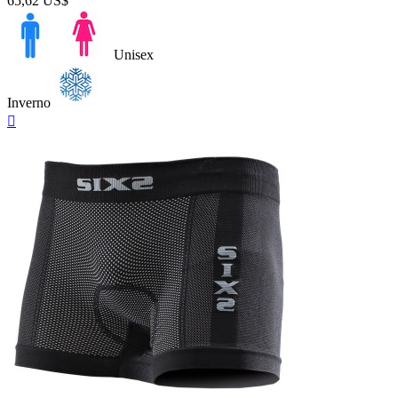
65,62 US$
Unisex
Inverno
Anteprima
