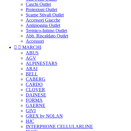
Caschi Outlet
Protezioni Outlet
Scarpe Stivali Outlet
Accessori Giacche
Antipioggia Outlet
Termico-Intimo Outlet
Abb. Riscaldato Outlet
Accessori


MARCHI
ABUS
AGV
ALPINESTARS
ARAI
BELL
CABERG
CARDO
CLOVER
DAINESE
FORMA
GAERNE
GIVI
GREX by NOLAN
HJC
INTERPHONE CELLULARLINE