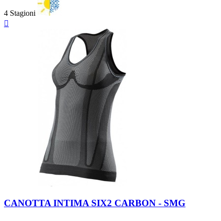
4 Stagioni
Anteprima

Black
Carbon
CANOTTA INTIMA SIX2 CARBON - SMG