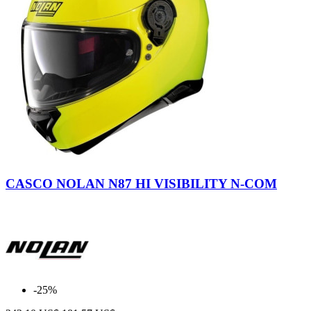
42
Yellow
CASCO NOLAN N87 HI VISIBILITY N-COM
Fluo
-25%