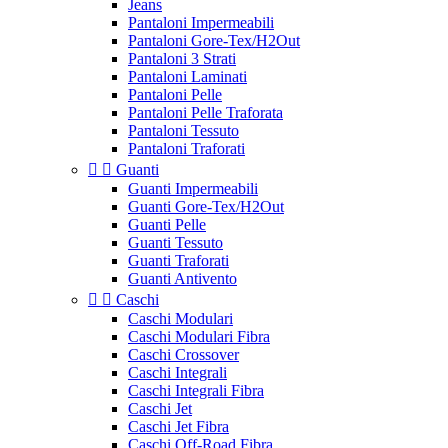
Jeans
Pantaloni Impermeabili
Pantaloni Gore-Tex/H2Out
Pantaloni 3 Strati
Pantaloni Laminati
Pantaloni Pelle
Pantaloni Pelle Traforata
Pantaloni Tessuto
Pantaloni Traforati


Guanti
Guanti Impermeabili
Guanti Gore-Tex/H2Out
Guanti Pelle
Guanti Tessuto
Guanti Traforati
Guanti Antivento


Caschi
Caschi Modulari
Caschi Modulari Fibra
Caschi Crossover
Caschi Integrali
Caschi Integrali Fibra
Caschi Jet
Caschi Jet Fibra
Caschi Off-Road Fibra