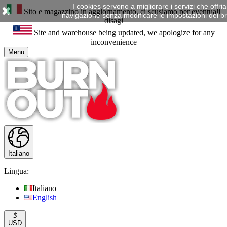
I cookies servono a migliorare i servizi che offr
Sito e magazzino in aggiornamento, ci scusiamo per eventuali
navigazione senza modificare le impostazioni del brow
disagi
Site and warehouse being updated, we apologize for any
inconvenience
Menu
Italiano
Lingua:
Italiano
English
$
USD