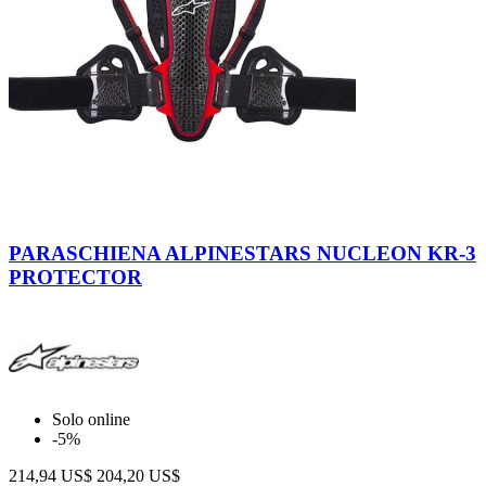
Smoke-
Black-
PARASCHIENA ALPINESTARS NUCLEON KR-3
Red
PROTECTOR
Solo online
-5%
214,94 US$
204,20 US$