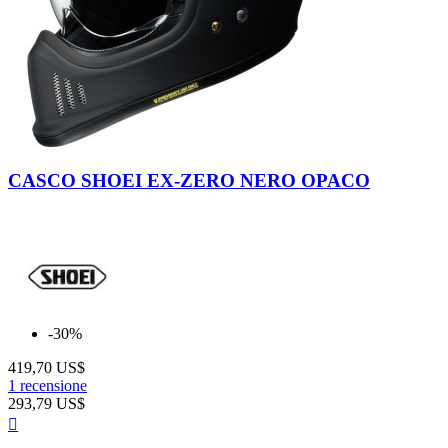
Matt
Black
CASCO SHOEI EX-ZERO NERO OPACO
-30%
419,70 US$
1 recensione
293,79 US$
Anteprima
