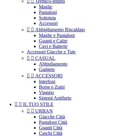


Termico-Intimo
Maglie
Pantaloni
Sottotuta
Accessori


Abbigliamento Riscaldato
Maglie e Pantaloni
Guanti e Calze
Cavi e Batterie
Accessori Giacche e Tute


CASUAL
Abbigliamento
Gadgets


ACCESSORI
Interfoni
Borse e Zaini
Viaggio
Sistemi Antifurto


IL TUO STILE


URBAN
Giacche Città
Pantaloni Città
Guanti Città
Caschi Città