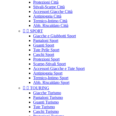
Protezioni Città
Stivali-Scarpe Città
Accessori Giacche Città
Antipioggia Città
Termico-Intimo Città
Abb. Riscaldato Città


SPORT
Giacche e Giubbotti Sport
Pantaloni Sport
Guanti Sport
Tute Pelle Sport
Caschi Sport
Protezioni Sport
Scarpe-Stivali Sport
Accessori Giacche e Tute Sport
Antipioggia Sport
Termico-Intimo Sport
Abb. Riscaldato Sport


TOURING
Giacche Turismo
Pantaloni Turismo
Guanti Turismo
Tute Turismo
Caschi Turismo