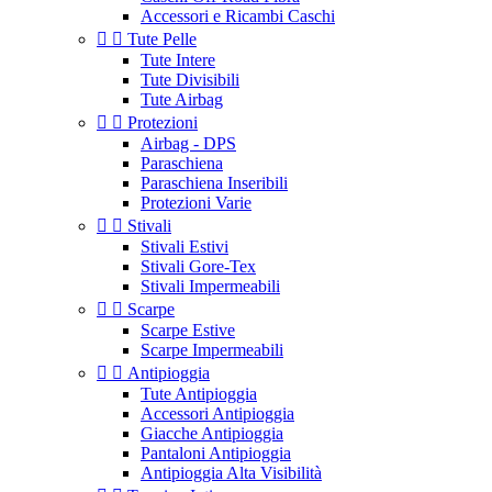
Accessori e Ricambi Caschi


Tute Pelle
Tute Intere
Tute Divisibili
Tute Airbag


Protezioni
Airbag - DPS
Paraschiena
Paraschiena Inseribili
Protezioni Varie


Stivali
Stivali Estivi
Stivali Gore-Tex
Stivali Impermeabili


Scarpe
Scarpe Estive
Scarpe Impermeabili


Antipioggia
Tute Antipioggia
Accessori Antipioggia
Giacche Antipioggia
Pantaloni Antipioggia
Antipioggia Alta Visibilità