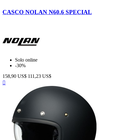
Black
Pure
Graphite
White
CASCO NOLAN N60.6 SPECIAL
9
15
Solo online
-30%
158,90 US$
111,23 US$
Anteprima
