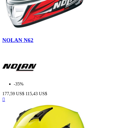
Racer
Red
NOLAN N62
35
-35%
177,59 US$
115,43 US$
Anteprima
