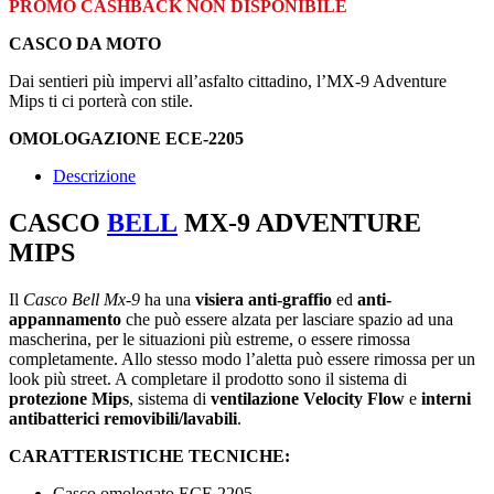
PROMO CASHBACK NON DISPONIBILE
CASCO DA MOTO
Dai sentieri più impervi all’asfalto cittadino, l’MX-9 Adventure
Mips ti ci porterà con stile.
OMOLOGAZIONE ECE-2205
Descrizione
CASCO
BELL
MX-9 ADVENTURE
MIPS
Il
Casco Bell Mx-9
ha una
visiera anti-graffio
ed
anti-
appannamento
che può essere alzata per lasciare spazio ad una
mascherina, per le situazioni più estreme, o essere rimossa
completamente. Allo stesso modo l’aletta può essere rimossa per un
look più street. A completare il prodotto sono il sistema di
protezione Mips
, sistema di
ventilazione Velocity Flow
e
interni
antibatterici removibili/lavabili
.
CARATTERISTICHE TECNICHE:
Casco omologato ECE 2205