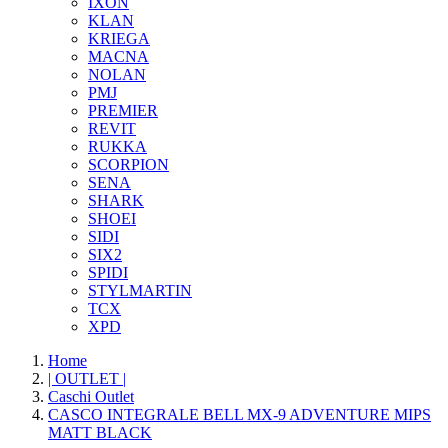
IXON
KLAN
KRIEGA
MACNA
NOLAN
PMJ
PREMIER
REVIT
RUKKA
SCORPION
SENA
SHARK
SHOEI
SIDI
SIX2
SPIDI
STYLMARTIN
TCX
XPD
Home
| OUTLET |
Caschi Outlet
CASCO INTEGRALE BELL MX-9 ADVENTURE MIPS
MATT BLACK