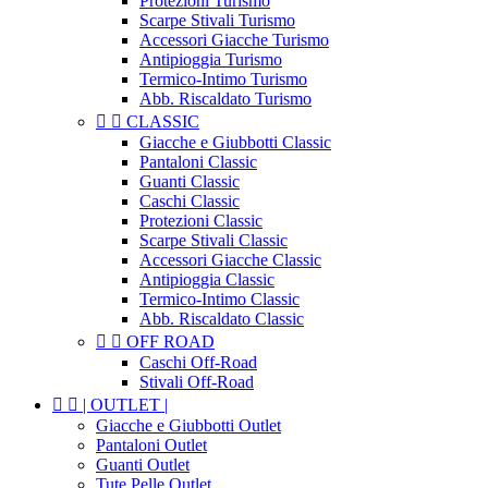
Protezioni Turismo
Scarpe Stivali Turismo
Accessori Giacche Turismo
Antipioggia Turismo
Termico-Intimo Turismo
Abb. Riscaldato Turismo


CLASSIC
Giacche e Giubbotti Classic
Pantaloni Classic
Guanti Classic
Caschi Classic
Protezioni Classic
Scarpe Stivali Classic
Accessori Giacche Classic
Antipioggia Classic
Termico-Intimo Classic
Abb. Riscaldato Classic


OFF ROAD
Caschi Off-Road
Stivali Off-Road


| OUTLET |
Giacche e Giubbotti Outlet
Pantaloni Outlet
Guanti Outlet
Tute Pelle Outlet