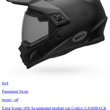
lock
Pagamenti Sicuri
money_off
Extra Sconto 10% Su tantissimi prodotti con Codice: CASHBACK