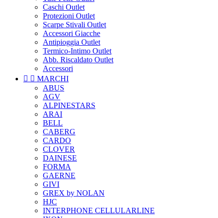
Caschi Outlet
Protezioni Outlet
Scarpe Stivali Outlet
Accessori Giacche
Antipioggia Outlet
Termico-Intimo Outlet
Abb. Riscaldato Outlet
Accessori


MARCHI
ABUS
AGV
ALPINESTARS
ARAI
BELL
CABERG
CARDO
CLOVER
DAINESE
FORMA
GAERNE
GIVI
GREX by NOLAN
HJC
INTERPHONE CELLULARLINE