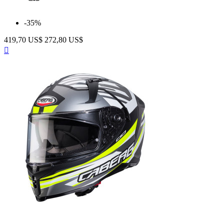
-35%
419,70 US$
272,80 US$
Anteprima

Matt