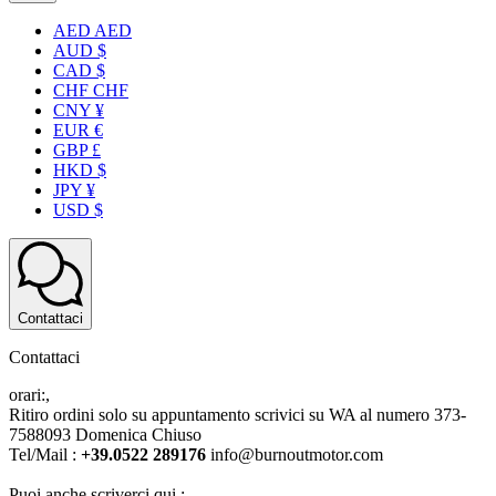
AED AED
AUD $
CAD $
CHF CHF
CNY ¥
EUR €
GBP £
HKD $
JPY ¥
USD $
Contattaci
Contattaci
orari:,
Ritiro ordini solo su appuntamento scrivici su WA al numero 373-
7588093 Domenica Chiuso
Tel/Mail :
+39.0522 289176
info@burnoutmotor.com
Puoi anche scriverci qui :