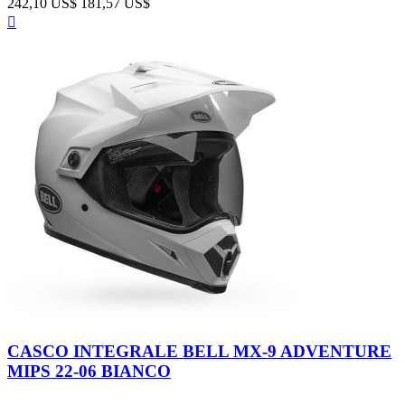
242,10 US$
181,57 US$
Anteprima

Glossy
White
CASCO INTEGRALE BELL MX-9 ADVENTURE
8
MIPS 22-06 BIANCO