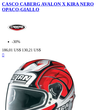
Black-
CASCO CABERG AVALON X KIRA NERO
Yellow
OPACO-GIALLO
-30%
186,01 US$
130,21 US$
Anteprima
