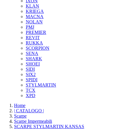
IXON
KLAN
KRIEGA
MACNA
NOLAN
PMJ
PREMIER
REVIT
RUKKA
SCORPION
SENA
SHARK
SHOEI
SIDI
SIX2
SPIDI
STYLMARTIN
TCX
XPD
Home
| CATALOGO |
Scarpe
Scarpe Impermeabili
SCARPE STYLMARTIN KANSAS