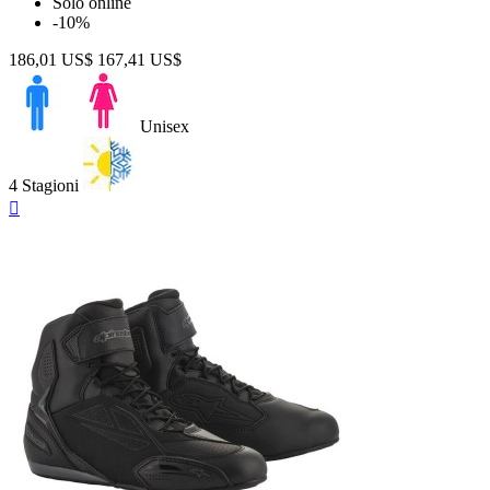
Solo online
-10%
186,01 US$
167,41 US$
Unisex
4 Stagioni
Anteprima
