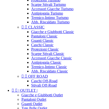
Protezioni Turismo
Scarpe Stivali Turismo
Accessori Giacche Turismo
Antipioggia Turismo
Termico-Intimo Turismo
Abb. Riscaldato Turismo


CLASSIC
Giacche e Giubbotti Classic
Pantaloni Classic
Guanti Classic
Caschi Classic
Protezioni Classic
Scarpe Stivali Classic
Accessori Giacche Classic
Antipioggia Classic
Termico-Intimo Classic
Abb. Riscaldato Classic


OFF ROAD
Caschi Off-Road
Stivali Off-Road


| OUTLET |
Giacche e Giubbotti Outlet
Pantaloni Outlet
Guanti Outlet
Tute Pelle Outlet