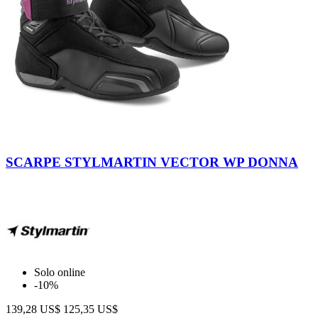
Black
-
SCARPE STYLMARTIN VECTOR WP DONNA
Purple
Solo online
-10%
139,28 US$
125,35 US$