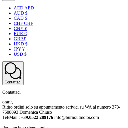
AED AED
AUD $
CAD $
CHF CHF
CNY ¥
EUR €
GBP £
HKD $
JPY ¥
USD $
Contattaci
Contattaci
orari:,
Ritiro ordini solo su appuntamento scrivici su WA al numero 373-
7588093 Domenica Chiuso
Tel/Mail :
+39.0522 289176
info@burnoutmotor.com
Puoi anche scriverci qui :