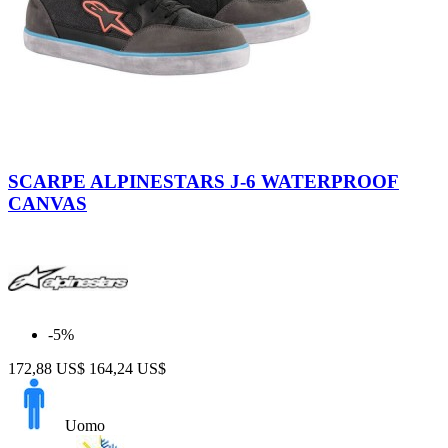
Black-
Anthracite-
SCARPE ALPINESTARS J-6 WATERPROOF
Light
CANVAS
Blue
-5%
172,88 US$
164,24 US$
Uomo