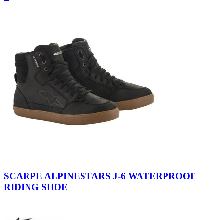
Brown
Black
Black
Black-
Black-
-
Gum
Flint-
SCARPE ALPINESTARS J-6 WATERPROOF
White
White
RIDING SHOE