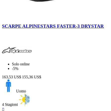
Black-
Black
Black-
Gray-
-
Cool
SCARPE ALPINESTARS FASTER-3 DRYSTAR
Red
Gray
Gray
-
Yellow
Fluo
Solo online
-5%
163,53 US$
155,36 US$
Uomo
4 Stagioni
Anteprima
