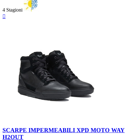
4 Stagioni
Anteprima

Nero
Marrone
SCARPE IMPERMEABILI XPD MOTO WAY
H2OUT