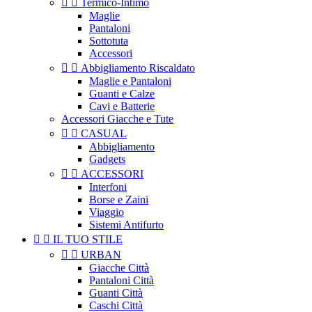


Termico-Intimo
Maglie
Pantaloni
Sottotuta
Accessori


Abbigliamento Riscaldato
Maglie e Pantaloni
Guanti e Calze
Cavi e Batterie
Accessori Giacche e Tute


CASUAL
Abbigliamento
Gadgets


ACCESSORI
Interfoni
Borse e Zaini
Viaggio
Sistemi Antifurto


IL TUO STILE


URBAN
Giacche Città
Pantaloni Città
Guanti Città
Caschi Città