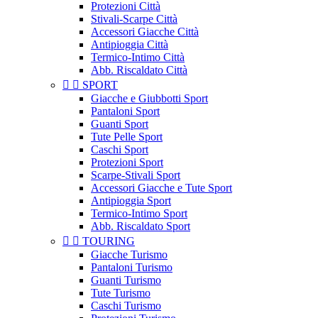
Protezioni Città
Stivali-Scarpe Città
Accessori Giacche Città
Antipioggia Città
Termico-Intimo Città
Abb. Riscaldato Città


SPORT
Giacche e Giubbotti Sport
Pantaloni Sport
Guanti Sport
Tute Pelle Sport
Caschi Sport
Protezioni Sport
Scarpe-Stivali Sport
Accessori Giacche e Tute Sport
Antipioggia Sport
Termico-Intimo Sport
Abb. Riscaldato Sport


TOURING
Giacche Turismo
Pantaloni Turismo
Guanti Turismo
Tute Turismo
Caschi Turismo