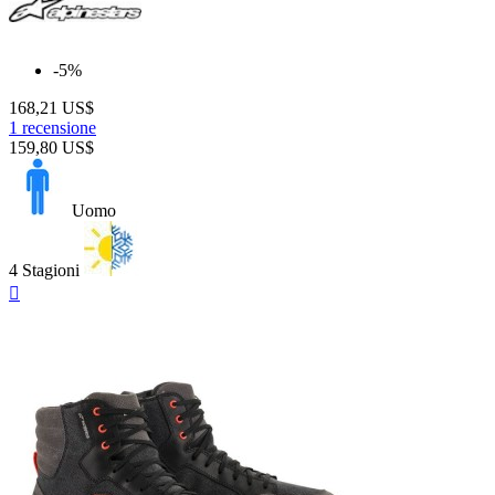
-5%
168,21 US$
1 recensione
159,80 US$
Uomo
4 Stagioni
Anteprima
