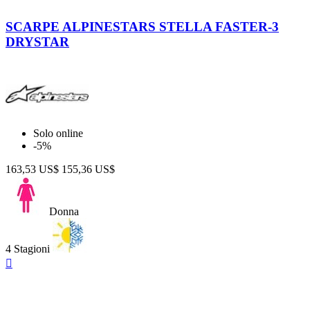
Black
Black
-
-
SCARPE ALPINESTARS STELLA FASTER-3
Silver
Dark
DRYSTAR
Gray
-
Fuchsia
Solo online
-5%
163,53 US$
155,36 US$
Donna
4 Stagioni
Anteprima
