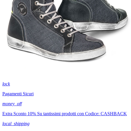
lock
Pagamenti Sicuri
money_off
Extra Sconto 10% Su tantissimi prodotti con Codice: CASHBACK
local_shipping