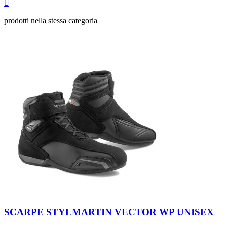
Anteprima

prodotti nella stessa categoria
Black
-
SCARPE STYLMARTIN VECTOR WP UNISEX
Anthracite