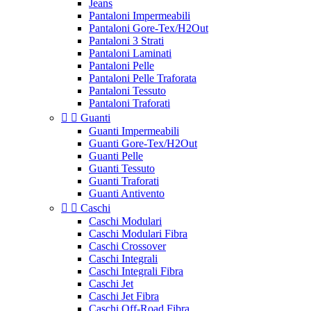
Jeans
Pantaloni Impermeabili
Pantaloni Gore-Tex/H2Out
Pantaloni 3 Strati
Pantaloni Laminati
Pantaloni Pelle
Pantaloni Pelle Traforata
Pantaloni Tessuto
Pantaloni Traforati


Guanti
Guanti Impermeabili
Guanti Gore-Tex/H2Out
Guanti Pelle
Guanti Tessuto
Guanti Traforati
Guanti Antivento


Caschi
Caschi Modulari
Caschi Modulari Fibra
Caschi Crossover
Caschi Integrali
Caschi Integrali Fibra
Caschi Jet
Caschi Jet Fibra
Caschi Off-Road Fibra