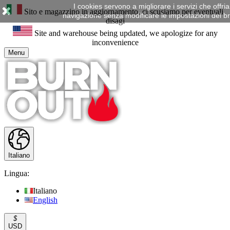
I cookies servono a migliorare i servizi che offr
Sito e magazzino in aggiornamento, ci scusiamo per eventuali
navigazione senza modificare le impostazioni del brow
disagi
Site and warehouse being updated, we apologize for any
inconvenience
Menu
Italiano
Lingua:
Italiano
English
$
USD