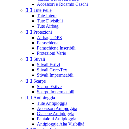
Accessori e Ricambi Caschi


Tute Pelle
Tute Intere
Tute Divisibili
Tute Airbag


Protezioni
Airbag - DPS
Paraschiena
Paraschiena Inseribili
Protezioni Varie


Stivali
Stivali Estivi
Stivali Gore-Tex
Stivali Impermeabili


Scarpe
Scarpe Estive
Scarpe Impermeabili


Antipioggia
Tute Antipioggia
Accessori Antipioggia
Giacche Antipioggia
Pantaloni Antipioggia
Antipioggia Alta Visibilità