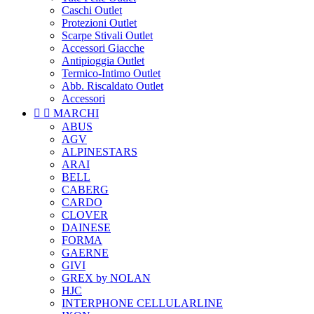
Caschi Outlet
Protezioni Outlet
Scarpe Stivali Outlet
Accessori Giacche
Antipioggia Outlet
Termico-Intimo Outlet
Abb. Riscaldato Outlet
Accessori


MARCHI
ABUS
AGV
ALPINESTARS
ARAI
BELL
CABERG
CARDO
CLOVER
DAINESE
FORMA
GAERNE
GIVI
GREX by NOLAN
HJC
INTERPHONE CELLULARLINE