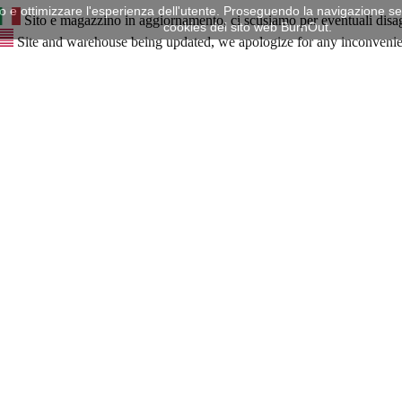
mo e ottimizzare l'esperienza dell'utente. Proseguendo la navigazione senz
Sito e magazzino in aggiornamento, ci scusiamo per eventuali disa
cookies del sito web BurnOut.
Site and warehouse being updated, we apologize for any inconveni