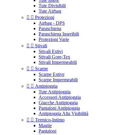
Tute Intere
Tute Divisibili
Tute Airbag


Protezioni
Airbag - DPS
Paraschiena
Paraschiena Inseribili
Protezioni Varie


Stivali
Stivali Estivi
Stivali Gore-Tex
Stivali Impermeabili


Scarpe
Scarpe Estive
Scarpe Impermeabili


Antipioggia
Tute Antipioggia
Accessori Antipioggia
Giacche Antipioggia
Pantaloni Antipioggia
Antipioggia Alta Visibilità


Termico-Intimo
Maglie
Pantaloni