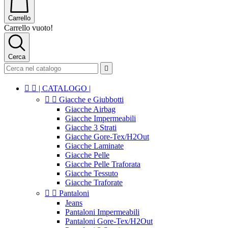
Carrello
Carrello vuoto!
Cerca



| CATALOGO |


Giacche e Giubbotti
Giacche Airbag
Giacche Impermeabili
Giacche 3 Strati
Giacche Gore-Tex/H2Out
Giacche Laminate
Giacche Pelle
Giacche Pelle Traforata
Giacche Tessuto
Giacche Traforate


Pantaloni
Jeans
Pantaloni Impermeabili
Pantaloni Gore-Tex/H2Out