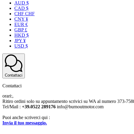
AUD $
CAD $
CHF CHF
CNY ¥
EUR €
GBP £
HKD $
JPY ¥
USD $
Contattaci
Contattaci
orari:,
Ritiro ordini solo su appuntamento scrivici su WA al numero 373-7
Tel/Mail :
+39.0522 289176
info@burnoutmotor.com
Puoi anche scriverci qui :
Invia il tuo messaggio.