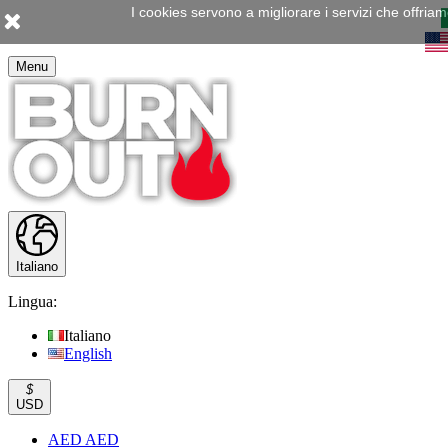
I cookies servono a migliorare i servizi che offria
Menu
Italiano
Lingua:
Italiano
English
$
USD
AED AED