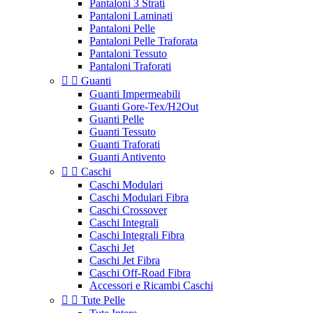
Pantaloni 3 Strati
Pantaloni Laminati
Pantaloni Pelle
Pantaloni Pelle Traforata
Pantaloni Tessuto
Pantaloni Traforati


Guanti
Guanti Impermeabili
Guanti Gore-Tex/H2Out
Guanti Pelle
Guanti Tessuto
Guanti Traforati
Guanti Antivento


Caschi
Caschi Modulari
Caschi Modulari Fibra
Caschi Crossover
Caschi Integrali
Caschi Integrali Fibra
Caschi Jet
Caschi Jet Fibra
Caschi Off-Road Fibra
Accessori e Ricambi Caschi


Tute Pelle